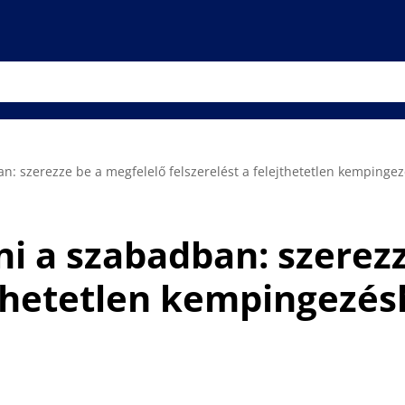
an: szerezze be a megfelelő felszerelést a felejthetetlen kempinge
ni a szabadban: szerez
ejthetetlen kempingezé