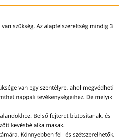
van szükség. Az alapfelszereltség mindig 3
Szüksége van egy szentélyre, ahol megvédheti
remthet nappali tevékenységeihez. De melyik
alandokhoz. Belső fejteret biztosítanak, és
özött kevésbé alkalmasak.
zámára. Könnyebben fel- és szétszerelhetők,