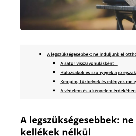
A legszükségesebbek: ne induljunk el otth
A sátor visszavonulásként
Hálózsákok és szőnyegek a jó éjszak
Kemping tűzhelyek és edények mele
A védelem és a kényelem érdekében:
A legszükségesebbek: ne 
kellékek nélkül