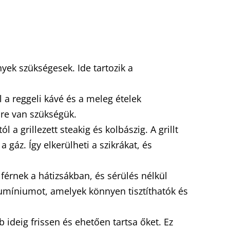
yek szükségesek. Ide tartozik a
a reggeli kávé és a meleg ételek
őre van szükségük.
l a grillezett steakig és kolbászig. A grillt
áz. Így elkerülheti a szikrákat, és
érnek a hátizsákban, és sérülés nélkül
alumíniumot, amelyek könnyen tisztíthatók és
ideig frissen és ehetően tartsa őket. Ez