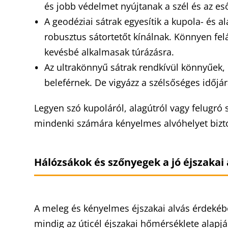
és jobb védelmet nyújtanak a szél és az es
A geodéziai sátrak egyesítik a kupola- és 
robusztus sátortetőt kínálnak. Könnyen fe
kevésbé alkalmasak túrázásra.
Az ultrakönnyű sátrak rendkívül könnyűek,
beleférnek. De vigyázz a szélsőséges időjá
Legyen szó kupoláról, alagútról vagy felugró 
mindenki számára kényelmes alvóhelyet biztos
Hálózsákok és szőnyegek a jó éjszakai
A meleg és kényelmes éjszakai alvás érdekéb
mindig az úticél éjszakai hőmérséklete alapjá