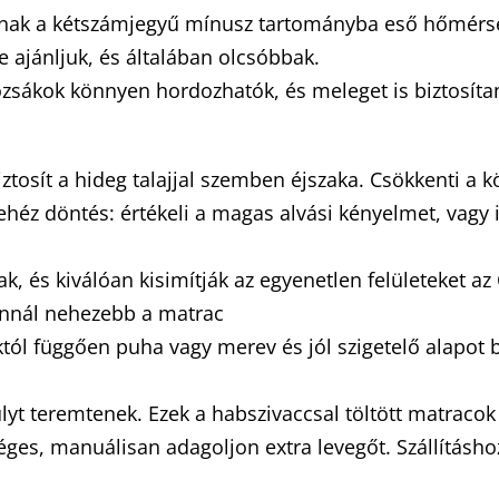
tanak a kétszámjegyű mínusz tartományba eső hőmérsé
e ajánljuk, és általában olcsóbbak.
zsákok könnyen hordozhatók, és meleget is biztosítan
ztosít a hideg talajjal szemben éjszaka. Csökkenti a 
nehéz döntés: értékeli a magas alvási kényelmet, vagy
, és kiválóan kisimítják az egyenetlen felületeket az Ö
annál nehezebb a matrac
ól függően puha vagy merev és jól szigetelő alapot 
yt teremtenek. Ezek a habszivaccsal töltött matracok 
éges, manuálisan adagoljon extra levegőt. Szállításhoz