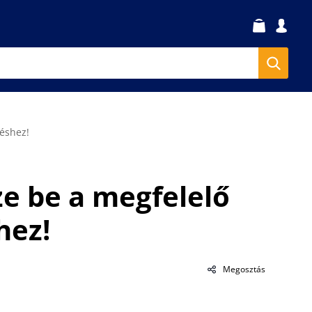
zéshez!
ze be a megfelelő
shez!
Megosztás