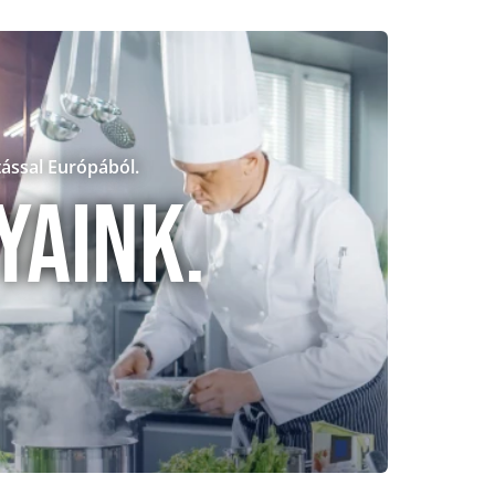
tással Európából.
yaink.