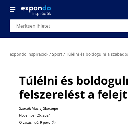
expondo inspiraciok
/
Sport
/
Túlélni és boldogulni a szabadb
Túlélni és boldogul
felszerelést a fel
Szerző: Maciej Skorżepo
November 26, 2024
Olvasási idő: 9 perc