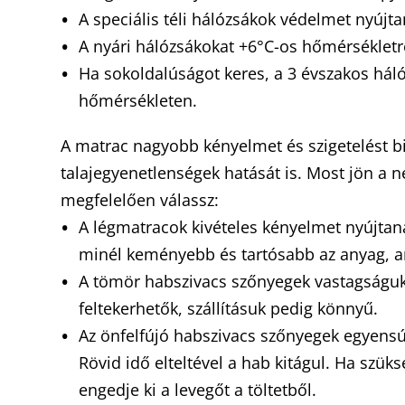
A speciális téli hálózsákok védelmet nyúj
A nyári hálózsákokat +6°C-os hőmérsékletr
Ha sokoldalúságot keres, a 3 évszakos háló
hőmérsékleten.
A matrac nagyobb kényelmet és szigetelést bi
talajegyenetlenségek hatását is. Most jön a 
megfelelően válassz:
A légmatracok kivételes kényelmet nyújtanak
minél keményebb és tartósabb az anyag, 
A tömör habszivacs szőnyegek vastagságukt
feltekerhetők, szállításuk pedig könnyű.
Az önfelfújó habszivacs szőnyegek egyensúl
Rövid idő elteltével a hab kitágul. Ha szüks
engedje ki a levegőt a töltetből.