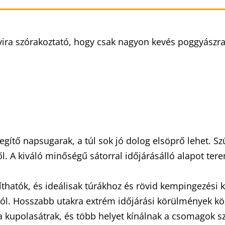
ira szórakoztató, hogy csak nagyon kevés poggyászra 
elegítő napsugarak, a túl sok jó dolog elsöprő lehet. 
től. A kiváló minőségű sátorral időjárásálló alapot te
thatók, és ideálisak túrákhoz és rövid kempingezési k
tól. Hosszabb utakra extrém időjárási körülmények k
a kupolasátrak, és több helyet kínálnak a csomagok s