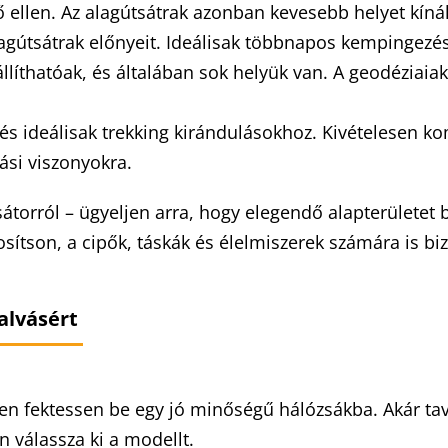
ő ellen. Az alagútsátrak azonban kevesebb helyet kíná
alagútsátrak előnyeit. Ideálisak többnapos kempingezé
lállíthatóak, és általában sok helyük van. A geodézia
 és ideálisak trekking kirándulásokhoz. Kivételesen k
rási viszonyokra.
sátorról – ügyeljen arra, hogy elegendő alapterületet 
ítson, a cipők, táskák és élelmiszerek számára is biz
 alvásért
en fektessen be egy jó minőségű hálózsákba. Akár tav
n válassza ki a modellt.