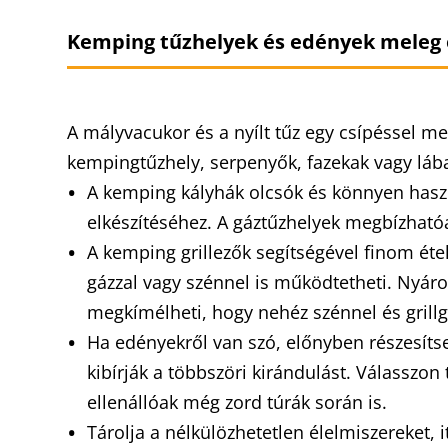
Kemping tűzhelyek és edények meleg
A mályvacukor és a nyílt tűz egy csípéssel me
kempingtűzhely, serpenyők, fazekak vagy láb
A kemping kályhák olcsók és könnyen haszn
elkészítéséhez. A gáztűzhelyek megbízható
A kemping grillezők segítségével finom ételek
gázzal vagy szénnel is működtetheti. Nyáro
megkímélheti, hogy nehéz szénnel és grillg
Ha edényekről van szó, előnyben részesíts
kibírják a többszöri kirándulást. Válasszo
ellenállóak még zord túrák során is.
Tárolja a nélkülözhetetlen élelmiszereket,