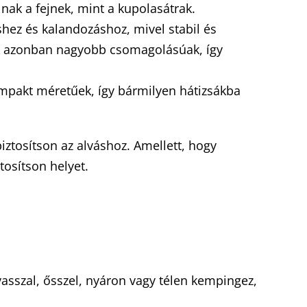
lnak a fejnek, mint a kupolasátrak.
shez és kalandozáshoz, mivel stabil és
iak azonban nagyobb csomagolásúak, így
ompakt méretűek, így bármilyen hátizsákba
biztosítson az alváshoz. Amellett, hogy
tosítson helyet.
asszal, ősszel, nyáron vagy télen kempingez,