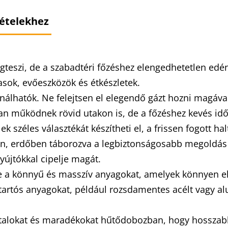
 ételekhez
gteszi, de a szabadtéri főzéshez elengedhetetlen edén
asok, evőeszközök és étkészletek.
álhatók. Ne felejtsen el elegendő gázt hozni magával 
an működnek rövid utakon is, de a főzéshez kevés id
 széles választékát készítheti el, a frissen fogott haltó
n, erdőben táborozva a legbiztonságosabb megoldás a g
yújtókkal cipelje magát.
e a könnyű és masszív anyagokat, amelyek könnyen elf
n tartós anyagokat, például rozsdamentes acélt vagy 
 italokat és maradékokat hűtődobozban, hogy hosszabb 