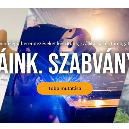
minőségű berendezéseket készítünk, szállítással és támoga
ink. Szabván
Több mutatása