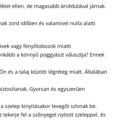
klet ellen, de magasabb árcédulával járnak.
ak zord időben és valamivel nulla alatti
kövek vagy fenyőtobozok miatti
 inkább a könnyű poggyászt választja? Ennek
n és a talaj közötti légréteg miatt. Általában
biztosítanak. Gyorsan és egyszerűen
a szelep kinyitásakor levegőt szívnak be.
 tekerje fel a szőnyeget nyitott szeleppel, és