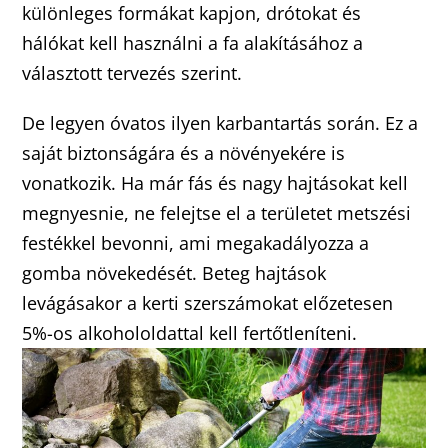
különleges formákat kapjon, drótokat és
hálókat kell használni a fa alakításához a
választott tervezés szerint.
De legyen óvatos ilyen karbantartás során. Ez a
saját biztonságára és a növényekére is
vonatkozik. Ha már fás és nagy hajtásokat kell
megnyesnie, ne felejtse el a területet metszési
festékkel bevonni, ami megakadályozza a
gomba növekedését. Beteg hajtások
levágásakor a kerti szerszámokat előzetesen
5%-os alkohololdattal kell fertőtleníteni.