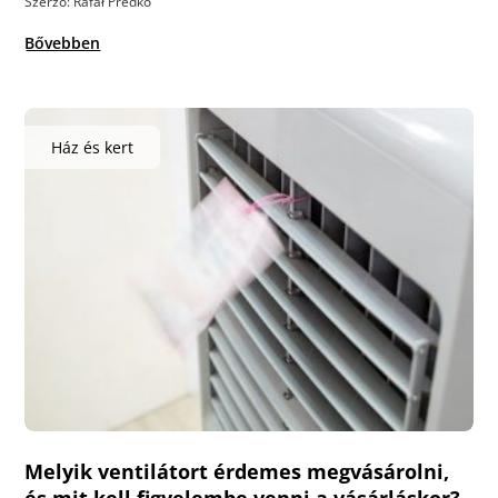
Szerző: Rafał Predko
Bővebben
Ház és kert
Melyik ventilátort érdemes megvásárolni,
és mit kell figyelembe venni a vásárláskor?