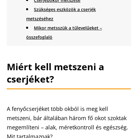
Cserjebokor metszése
Szükséges eszközök a cserjék
metszéséhez
Mikor metsszük a tűlevelűeket –
összefoglaló
Miért kell metszeni a
cserjéket?
A fenyőcserjéket több okból is meg kell
metszeni, bár általában három fő okot szoktak
megemlíteni – alak, méretkontroll és egészség.
Mit tartalmaznak?