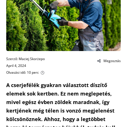
Szerző: Maciej Skorżepo
Megosztás
April 4, 2024
Olvasási idő: 10 perc
A cserjefélék gyakran választott díszítő
elemek sok kertben. Ez nem meglepetés,
mivel egész évben zöldek maradnak, így
kertjének még télen is vonzó megjelenést
kölcsönöznek. Ahhoz, hogy a legtöbbet