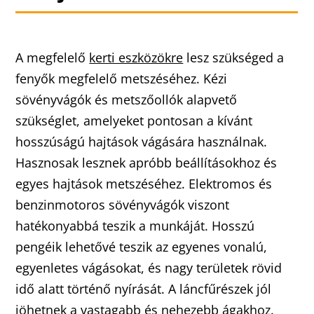
A megfelelő
kerti eszközökre
lesz szükséged a
fenyők megfelelő metszéséhez. Kézi
sövényvágók és metszőollók alapvető
szükséglet, amelyeket pontosan a kívánt
hosszúságú hajtások vágására használnak.
Hasznosak lesznek apróbb beállításokhoz és
egyes hajtások metszéséhez. Elektromos és
benzinmotoros sövényvágók viszont
hatékonyabbá teszik a munkáját. Hosszú
pengéik lehetővé teszik az egyenes vonalú,
egyenletes vágásokat, és nagy területek rövid
idő alatt történő nyírását. A láncfűrészek jól
jöhetnek a vastagabb és nehezebb ágakhoz.