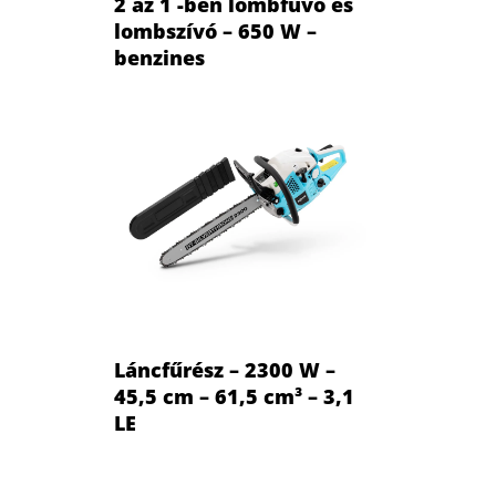
2 az 1 -ben lombfúvó és
lombszívó – 650 W –
benzines
Láncfűrész – 2300 W –
45,5 cm – 61,5 cm³ – 3,1
LE