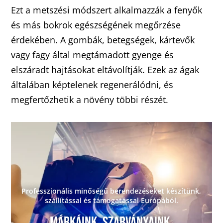
Ezt a metszési módszert alkalmazzák a fenyők
és más bokrok egészségének megőrzése
érdekében. A gombák, betegségek, kártevők
vagy fagy által megtámadott gyenge és
elszáradt hajtásokat eltávolítják. Ezek az ágak
általában képtelenek regenerálódni, és
megfertőzhetik a növény többi részét.
Professzionális minőségű berendezéseket készítünk,
szállítással és támogatással Európából.
Márkáink. Szabványaink.