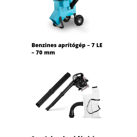
Benzines aprítógép – 7 LE
– 70 mm