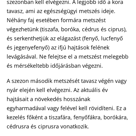
szezonban kell elvégezni. A legjobb idő a kora
tavasz, ami az egészségügyi metszés ideje.
Néhány faj esetében formára metszést
végezhetünk (tiszafa, boróka, cédrus és ciprus),
és serkenthetjük az elágazást (fenyő, lucfenyő
és jegenyefenyő) az ifjú hajtások felének
levágásával. Ne felejtse el a metszést melegebb
és mérsékeltebb időjárásban végezni.
A szezon második metszését tavasz végén vagy
nyár elején kell elvégezni. Az aktuális év
hajtásait a növekedés hosszának
egyharmadával vagy felével kell rövidíteni. Ez a
kezelés főként a tiszafára, fenyőfákra, borókára,
cédrusra és ciprusra vonatkozik.