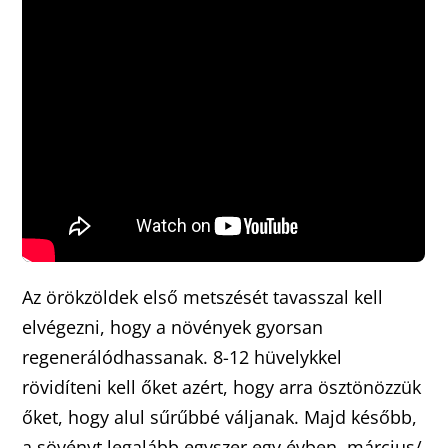
Az örökzöldek első metszését tavasszal kell
elvégezni, hogy a növények gyorsan
regenerálódhassanak. 8-12 hüvelykkel
rövidíteni kell őket azért, hogy arra ösztönözzük
őket, hogy alul sűrűbbé váljanak. Majd később,
a sövényt legalább egyszer egy évben, március/