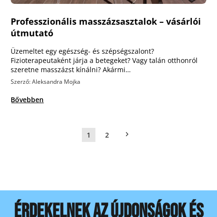
Professzionális masszázsasztalok – vásárlói
útmutató
Üzemeltet egy egészség- és szépségszalont?
Fizioterapeutaként járja a betegeket? Vagy talán otthonról
szeretne masszázst kínálni? Akármi…
Szerző: Aleksandra Mojka
Bővebben
1
2
ÉRDEKELNEK AZ ÚJDONSÁGOK ÉS