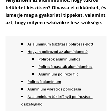
fényesíteni az alumíniumot, hogy tükrös
felületet készítsen? Olvassa el cikkünket, és
ismerje meg a gyakorlati tippeket, valamint
azt, hogy milyen eszközökre lesz szüksége.
Az alumínium tisztítása polírozás előtt
Hogyan polírozod az alumíniumot?
Polírozók alumíniumhoz
Polírozó paszták alumíniumhoz
Alumínium polírozó filc
Polírozó alumínium
Alumínium vibrációs polírozása
Az alumínium tükörfényű polírozása –
összefoglaló