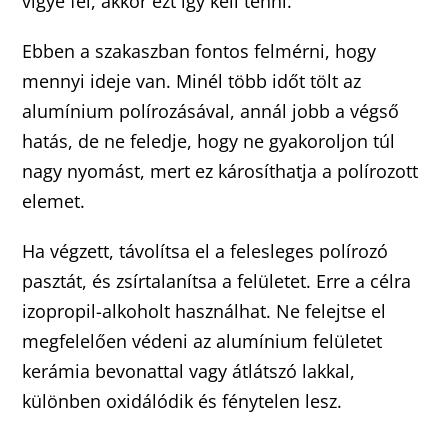
vigye fel, akkor ezt így kell tenni.
Ebben a szakaszban fontos felmérni, hogy
mennyi ideje van. Minél több időt tölt az
alumínium polírozásával, annál jobb a végső
hatás, de ne feledje, hogy ne gyakoroljon túl
nagy nyomást, mert ez károsíthatja a polírozott
elemet.
Ha végzett, távolítsa el a felesleges polírozó
pasztát, és zsírtalanítsa a felületet. Erre a célra
izopropil-alkoholt használhat. Ne felejtse el
megfelelően védeni az alumínium felületet
kerámia bevonattal vagy átlátszó lakkal,
különben oxidálódik és fénytelen lesz.