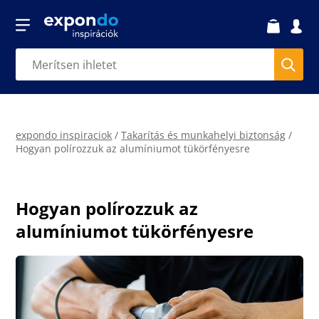
expondo inspiraciok
/
Takarítás és munkahelyi biztonság
/
Hogyan polírozzuk az alumíniumot tükörfényesre
Hogyan polírozzuk az
alumíniumot tükörfényesre