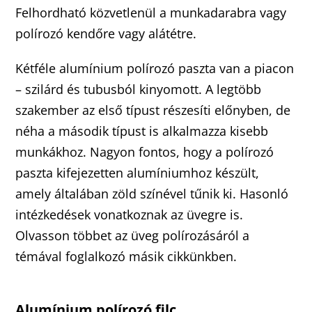
Felhordható közvetlenül a munkadarabra vagy
polírozó kendőre vagy alátétre.
Kétféle alumínium polírozó paszta van a piacon
– szilárd és tubusból kinyomott. A legtöbb
szakember az első típust részesíti előnyben, de
néha a második típust is alkalmazza kisebb
munkákhoz. Nagyon fontos, hogy a polírozó
paszta kifejezetten alumíniumhoz készült,
amely általában zöld színével tűnik ki. Hasonló
intézkedések vonatkoznak az üvegre is.
Olvasson többet az üveg polírozásáról a
témával foglalkozó másik cikkünkben.
Alumínium polírozó filc