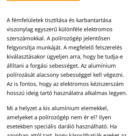
A fémfelületek tisztítása és karbantartása
viszonylag egyszerű különféle elektromos
szerszámokkal. A polírozógép jelentősen
felgyorsítja munkáját. A megfelelő felszerelés
kiválasztásakor ügyeljen arra, hogy be tudja-e
állítani a forgási sebességet. Az alumínium
polírozását alacsony sebességgel kell végezni.
Az is fontos, hogy az elektromos kéziszerszám
hosszú ideig tartó használatra alkalmas legyen.
Mi a helyzet a kis alumínium elemekkel,
amelyeket a polírozógép nem ér el? Ilyen
esetekben speciális daráló használható. Ha
azonban attól tart, hogy károsíthatják ezeket az