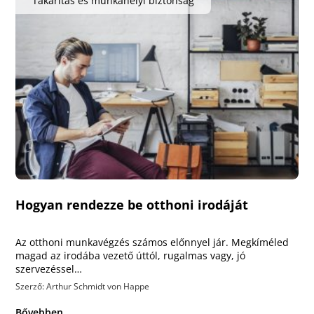
Takarítás és munkahelyi biztonság
Hogyan rendezze be otthoni irodáját
Az otthoni munkavégzés számos előnnyel jár. Megkíméled
magad az irodába vezető úttól, rugalmas vagy, jó
szervezéssel…
Szerző: Arthur Schmidt von Happe
Bővebben