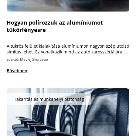
Hogyan polírozzuk az alumíniumot
tükörfényesre
A tükrös felület kialakítása alumíniumon nagyon szép utolsó
simítás lehet. Ez vonatkozik mind az autó karosszériájára…
Szerző: Maciej Skorżepo
Bővebben
Takarítás és munkahelyi biztonság