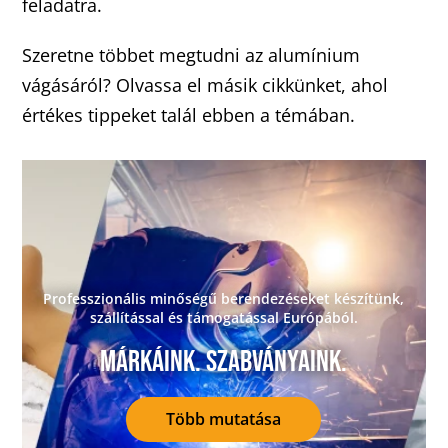
feladatra.
Szeretne többet megtudni az alumínium
vágásáról? Olvassa el másik cikkünket, ahol
értékes tippeket talál ebben a témában.
Professzionális minőségű berendezéseket készítünk,
szállítással és támogatással Európából.
Márkáink. Szabványaink.
Több mutatása