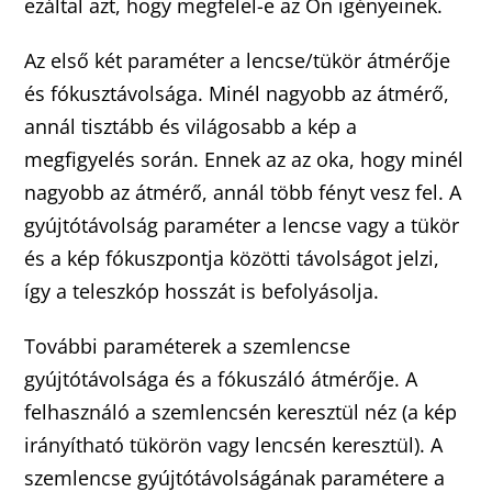
ezáltal azt, hogy megfelel-e az Ön igényeinek.
Az első két paraméter a lencse/tükör átmérője
és fókusztávolsága. Minél nagyobb az átmérő,
annál tisztább és világosabb a kép a
megfigyelés során. Ennek az az oka, hogy minél
nagyobb az átmérő, annál több fényt vesz fel. A
gyújtótávolság paraméter a lencse vagy a tükör
és a kép fókuszpontja közötti távolságot jelzi,
így a teleszkóp hosszát is befolyásolja.
További paraméterek a szemlencse
gyújtótávolsága és a fókuszáló átmérője. A
felhasználó a szemlencsén keresztül néz (a kép
irányítható tükörön vagy lencsén keresztül). A
szemlencse gyújtótávolságának paramétere a