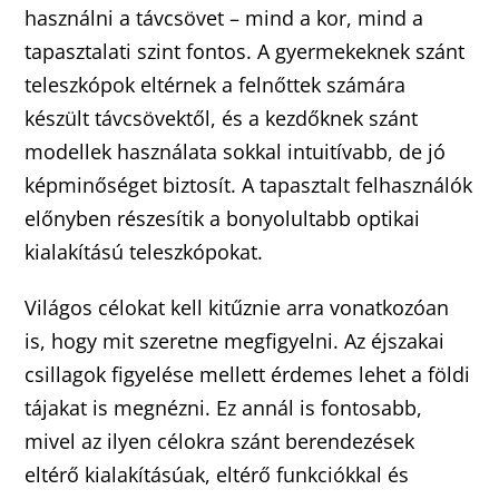
használni a távcsövet – mind a kor, mind a
tapasztalati szint fontos. A gyermekeknek szánt
teleszkópok eltérnek a felnőttek számára
készült távcsövektől, és a kezdőknek szánt
modellek használata sokkal intuitívabb, de jó
képminőséget biztosít. A tapasztalt felhasználók
előnyben részesítik a bonyolultabb optikai
kialakítású teleszkópokat.
Világos célokat kell kitűznie arra vonatkozóan
is, hogy mit szeretne megfigyelni. Az éjszakai
csillagok figyelése mellett érdemes lehet a földi
tájakat is megnézni. Ez annál is fontosabb,
mivel az ilyen célokra szánt berendezések
eltérő kialakításúak, eltérő funkciókkal és