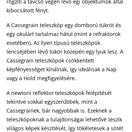
rögzíti a távcső végén lévő égi objektumok által
kibocsátott fényt.
A Cassegrain teleszkóp egy domború tükröt és
egy okulárt tartalmaz hátul (mint a refraktorok
esetében). Az ilyen típusú teleszkópok
lencséjében lévő tükör közepén egy lyuk lesz. A
Cassegrain teleszkópok csökkentett
képfényességet kínálnak, így ideálisak a Nap
vagy a Hold megfigyelésére.
A newtoni reflektor teleszkópok felépítését
tekintve sokkal egyszerűbbek, mint a
Cassegrainek, bár nagyobbak is. Ezeknek a
teleszkópoknak a tulajdonságai lehetővé teszik
világos képek készítését, így tökéletesek a sötét