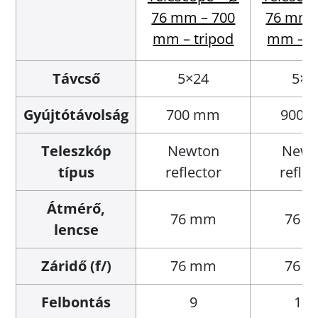
76 mm – 700
76 mm 
mm – tripod
mm – t
Távcső
5×24
5×2
Gyújtótávolság
700 mm
900 
Teleszkóp
Newton
Newt
típus
reflector
reflec
Átmérő,
76 mm
76 
lencse
Záridő (f/)
76 mm
76 
Felbontás
9
12,