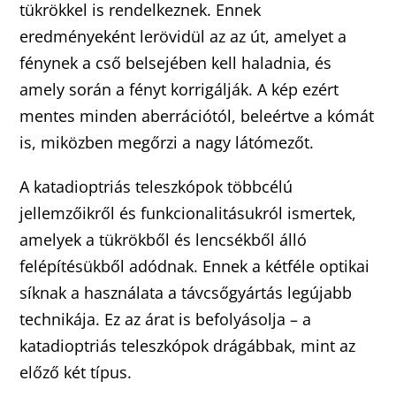
tükrökkel is rendelkeznek. Ennek
eredményeként lerövidül az az út, amelyet a
fénynek a cső belsejében kell haladnia, és
amely során a fényt korrigálják. A kép ezért
mentes minden aberrációtól, beleértve a kómát
is, miközben megőrzi a nagy látómezőt.
A katadioptriás teleszkópok többcélú
jellemzőikről és funkcionalitásukról ismertek,
amelyek a tükrökből és lencsékből álló
felépítésükből adódnak. Ennek a kétféle optikai
síknak a használata a távcsőgyártás legújabb
technikája. Ez az árat is befolyásolja – a
katadioptriás teleszkópok drágábbak, mint az
előző két típus.