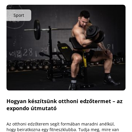
Sport
Hogyan készítsünk otthoni edzőtermet – az
expondo útmutató
Az otthoni edzőterem segít formában maradni anélkül,
hogy beiratkozna egy fitneszklubba. Tudja meg, mire van