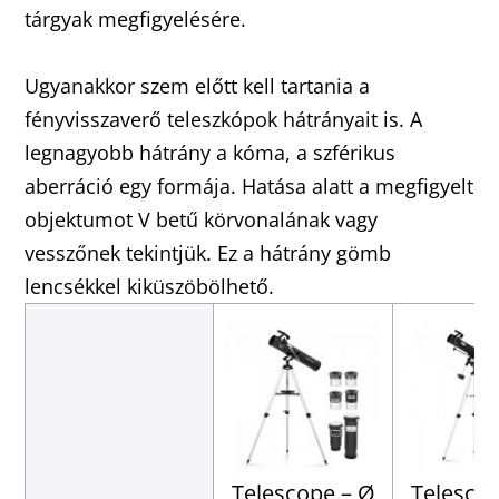
tárgyak megfigyelésére.
Ugyanakkor szem előtt kell tartania a
fényvisszaverő teleszkópok hátrányait is. A
legnagyobb hátrány a kóma, a szférikus
aberráció egy formája. Hatása alatt a megfigyelt
objektumot V betű körvonalának vagy
vesszőnek tekintjük. Ez a hátrány gömb
lencsékkel kiküszöbölhető.
Telescope – Ø
Telesco