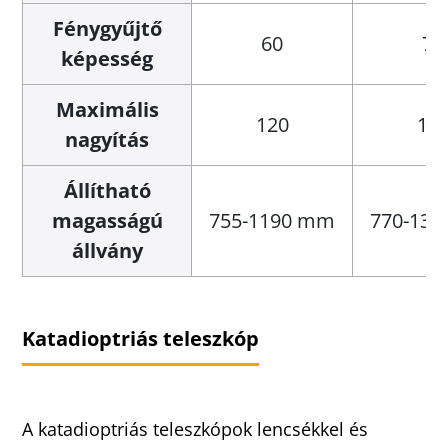
Fénygyűjtő
60
76
képesség
Maximális
120
15
nagyítás
Állítható
magasságú
755-1190 mm
770-13
állvány
Katadioptriás teleszkóp
A katadioptriás teleszkópok lencsékkel és