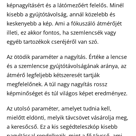
képnagyításért és a látómezőért felelős. Minél
kisebb a gyújtótávolság, annál közelebb és
keskenyebb a kép. Ami a fókuszáló átmérőjét
illeti, ez akkor fontos, ha szemlencsék vagy
egyéb tartozékok cseréjéről van szó.
Az ötödik paraméter a nagyítás. Értéke a lencse
és a szemlencse gyújtótávolságának aránya, az
átmérő legfeljebb kétszeresét tartják
megfelelőnek. A túl nagy nagyítás rossz
képminőséget és túl világos képet eredményez.
Az utolsó paraméter, amelyet tudnia kell,
mielőtt eldönti, melyik távcsövet vásárolja meg,
a keresőcső. Ez a kis segédteleszkóp kisebb
nagyítással rendelkezik, mint a fő távcső, ami