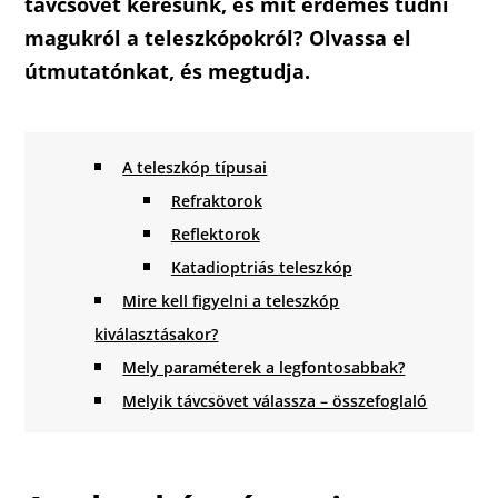
távcsövet keresünk, és mit érdemes tudni
magukról a teleszkópokról? Olvassa el
útmutatónkat, és megtudja.
A teleszkóp típusai
Refraktorok
Reflektorok
Katadioptriás teleszkóp
Mire kell figyelni a teleszkóp
kiválasztásakor?
Mely paraméterek a legfontosabbak?
Melyik távcsövet válassza – összefoglaló