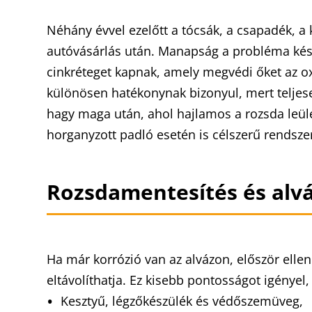
Néhány évvel ezelőtt a tócsák, a csapadék, a 
autóvásárlás után. Manapság a probléma kés
cinkréteget kapnak, amely megvédi őket az ox
különösen hatékonynak bizonyul, mert teljese
hagy maga után, ahol hajlamos a rozsda leül
horganyzott padló esetén is célszerű rendsze
Rozsdamentesítés és alv
Ha már korrózió van az alvázon, először ellen
eltávolíthatja. Ez kisebb pontosságot igényel,
Kesztyű, légzőkészülék és védőszemüveg,