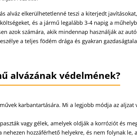
alváz elkerülhetetlenné teszi a kiterjedt javításokat,
 költségeket, és a jármű legalább 3-4 napig a műhely
nösen azok számára, akik mindennap használják az aut
 veszélye a teljes födém drága és gyakran gazdaságtal
rmű alvázának védelmének?
művek karbantartására. Mi a legjobb módja az aljzat
, paszták vagy gélek, amelyek oldják a korróziót és meg
nehezen hozzáférhető helyekre, és nem folynak le, ami