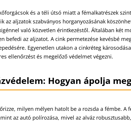
kőforgácsok és a téli útsó miatt a fémalkatrészek szi
ik az aljzatok szabványos horganyozásának köszönhe
igénnel való közvetlen érintkezéstől. Általában két m
n befedi az aljzatot. A cink permetezése kevésbé meg
epedésére. Egyenetlen utakon a cinkréteg károsodása
res ellenőrzést és megelőző védelmet végezni.
ázvédelem: Hogyan ápolja megf
őrizze, milyen mélyen hatolt be a rozsda a fémbe. A f
 mint az autó polírozása, mivel az alváz robusztusabb,