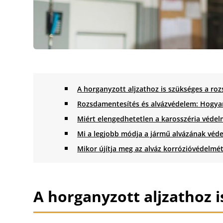
A horganyzott aljzathoz is szükséges a ro
Rozsdamentesítés és alvázvédelem: Hogyan
Miért elengedhetetlen a karosszéria véde
Mi a legjobb módja a jármű alvázának véd
Mikor újítja meg az alváz korrózióvédelmé
A horganyzott aljzathoz 