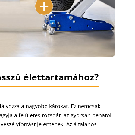
+
osszú élettartamához?
adályozza a nagyobb károkat. Ez nemcsak
gyja a felületes rozsdát, az gyorsan behatol
veszélyforrást jelentenek. Az általános