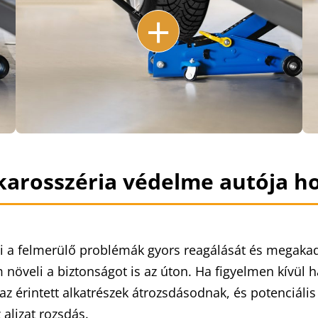
+
karosszéria védelme autója h
eszi a felmerülő problémák gyors reagálását és megak
öveli a biztonságot is az úton. Ha figyelmen kívül ha
 érintett alkatrészek átrozsdásodnak, és potenciális 
 aljzat rozsdás.