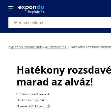
expondo inspiraciok
/
Autószerelés
/
Hatékony rozsdavédelem 
Hatékony rozsdavéd
marad az alváz!
Szerző: expondo expert
December 19, 2024
Olvasási idő: 11 perc