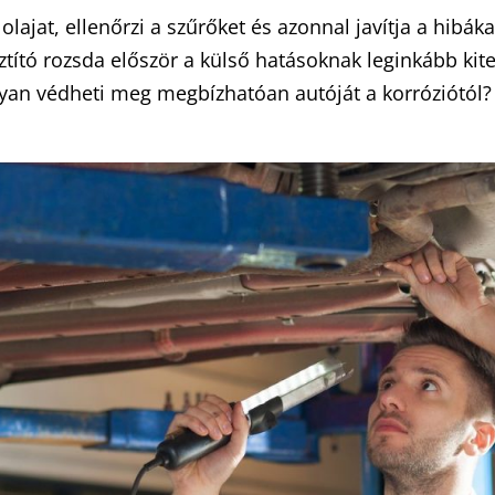
lajat, ellenőrzi a szűrőket és azonnal javítja a hibáka
sztító rozsda először a külső hatásoknak leginkább kit
yan védheti meg megbízhatóan autóját a korróziótól?