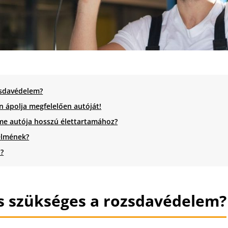
zsdavédelem?
 ápolja megfelelően autóját!
lme autója hosszú élettartamához?
elmének?
t?
is szükséges a rozsdavédelem?