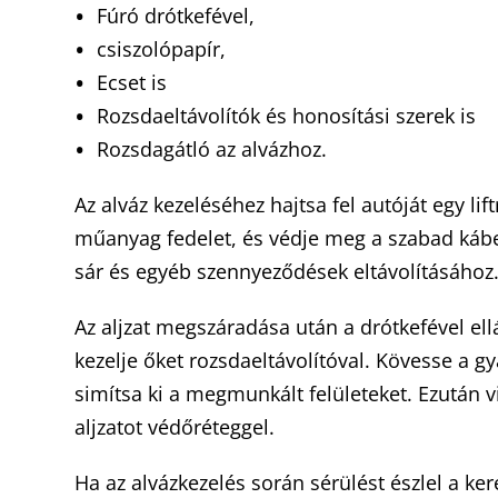
Fúró drótkefével,
csiszolópapír,
Ecset is
Rozsdaeltávolítók és honosítási szerek is
Rozsdagátló az alvázhoz.
Az alváz kezeléséhez hajtsa fel autóját egy li
műanyag fedelet, és védje meg a szabad kábele
sár és egyéb szennyeződések eltávolításához
Az aljzat megszáradása után a drótkefével ellát
kezelje őket rozsdaeltávolítóval. Kövesse a g
simítsa ki a megmunkált felületeket. Ezután vi
aljzatot védőréteggel.
Ha az alvázkezelés során sérülést észlel a ke