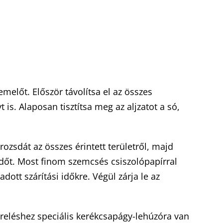
emelőt. Először távolítsa el az összes
is. Alaposan tisztítsa meg az aljzatot a só,
 rozsdát az összes érintett területről, majd
 időt. Most finom szemcsés csiszolópapírral
dott szárítási időkre. Végül zárja le az
ereléshez speciális kerékcsapágy-lehúzóra van