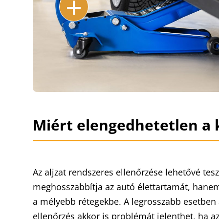
+
Miért elengedhetetlen a 
Az aljzat rendszeres ellenőrzése lehetővé t
meghosszabbítja az autó élettartamát, hanem n
a mélyebb rétegekbe. A legrosszabb esetben az
ellenőrzés akkor is problémát jelenthet, ha az