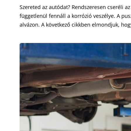
Szereted az autódat? Rendszeresen cseréli az o
függetlenül fennáll a korrózió veszélye. A pu
alvázon. A következő cikkben elmondjuk, hog