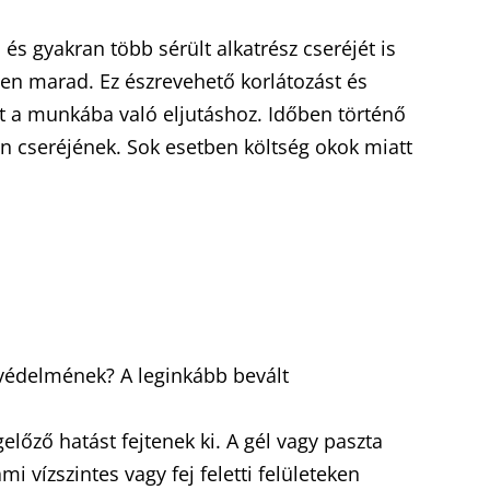
 és gyakran több sérült alkatrész cseréjét is
ben marad. Ez észrevehető korlátozást és
ót a munkába való eljutáshoz. Időben történő
an cseréjének. Sok esetben költség okok miatt
 védelmének? A leginkább bevált
előző hatást fejtenek ki. A gél vagy paszta
 vízszintes vagy fej feletti felületeken