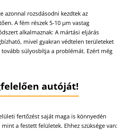
nte azonnal rozsdásodni kezdtek az
tően. A fém részek 5-10 µm vastag
ódszert alkalmaznak: A mártási eljárás
bízható, mivel gyakran védtelen területeket
 tovább súlyosbítja a problémát. Ezért még
elelően autóját!
elületi fertőzést saját maga is könnyedén
 mint a festett felületek. Ehhez szüksége van: