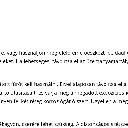
ftre, vagy használjon megfelelő emelőeszközt, például 
ket. Ha lehetséges, távolítsa el az üzemanyagtartályt 
.
ott fúrót kell használni. Ezzel alaposan távolítsa el a
yártó utasításait, és várja meg a megadott expozíciós
gyen fel két réteg korróziógátló szert. Ügyeljen a mega
rékagyon, cserére lehet szükség. A biztonságos szétsz