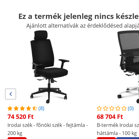
Ez a termék jelenleg nincs készle
Ajánlott alternatívák az érdeklődésed alapj
Kozmetikai berendezések
Masszázs és wellness
Munka sámli
Fodrászati berendezések
Szépségszalon berendezések
Tetov
Kiemelt kedvezmények vállalatának
Kezdjen el spórolni
Akik megnézték ezt a terméket, azokat a következő termékek is
érdekelték
Nyeregszék - 55 - 70 cm - 150
Nyeregszék - 55 - 70 cm - 
kg - fehér/arany
kg - fekete/arany
(8)
(0)
40 830 Ft
38 790 Ft
74 520 Ft
68 704 Ft
/
expondo
/
Egészség és szépségápolás
/
Munka 
Irodai szék - főnöki szék - fejtámla -
B-termék Irodai sz
200 kg
háttámla - 100 kg
(2) értékelés