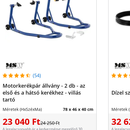
(54)
Motorkerékpár állvány - 2 db - az
első és a hátsó kerékhez - villás
Dízel sz
tartó
Méretek (HxSzéxMa)
78 x 46 x 40 cm
Méretek 
23 040 Ft
32 6
24 250 Ft
A legalacsonyabb ár a kedvezményt megelőző 30
A legalacs