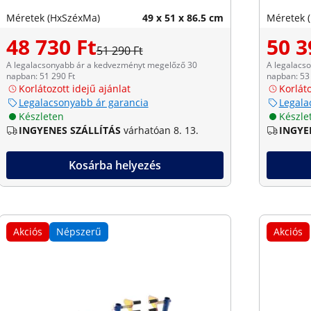
Méretek (HxSzéxMa)
49 x 51 x 86.5 cm
Méretek 
48 730 Ft
50 3
51 290 Ft
A legalacsonyabb ár a kedvezményt megelőző 30
A legalacs
napban: 51 290 Ft
napban: 53 
Korlátozott idejű ajánlat
Korláto
Legalacsonyabb ár garancia
Legala
Készleten
Készle
INGYENES SZÁLLÍTÁS
várhatóan 8. 13.
INGYE
Kosárba helyezés
Akciós
Népszerű
Akciós