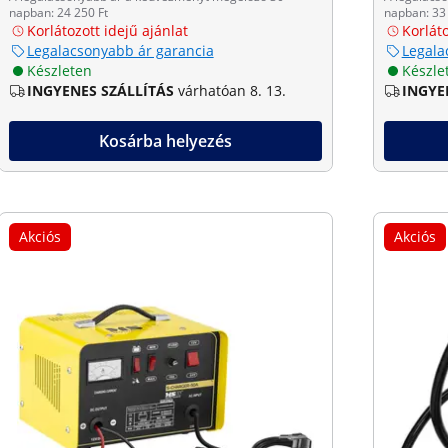
napban: 24 250 Ft
napban: 33 
Korlátozott idejű ajánlat
Korláto
Legalacsonyabb ár garancia
Legala
Készleten
Készle
INGYENES SZÁLLÍTÁS
várhatóan 8. 13.
INGYE
Kosárba helyezés
Akciós
Akciós