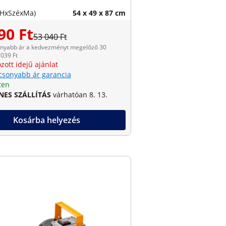
(HxSzéxMa)
54 x 49 x 87 cm
90 Ft
53 040 Ft
onyabb ár a kedvezményt megelőző 30
039 Ft
zott idejű ajánlat
csonyabb ár garancia
ten
NES SZÁLLÍTÁS
várhatóan 8. 13.
Kosárba helyezés