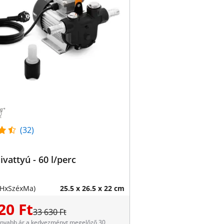
(32)
ivattyú - 60 l/perc
(HxSzéxMa)
25.5 x 26.5 x 22 cm
20 Ft
33 630 Ft
onyabb ár a kedvezményt megelőző 30