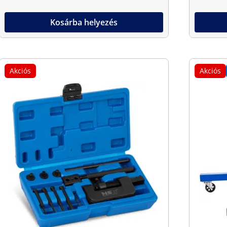
Kosárba helyezés
Akciós
Akciós