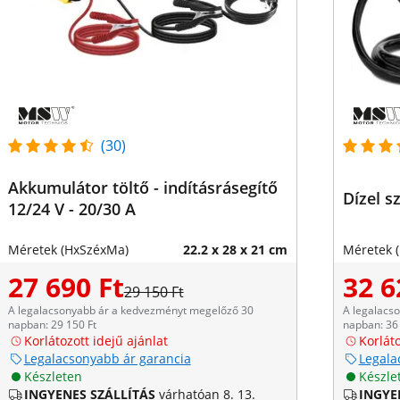
(30)
Akkumulátor töltő - indításrásegítő
Dízel s
12/24 V - 20/30 A
Méretek (HxSzéxMa)
22.2 x 28 x 21 cm
Méretek 
27 690 Ft
32 6
29 150 Ft
A legalacsonyabb ár a kedvezményt megelőző 30
A legalacs
napban: 29 150 Ft
napban: 36 
Korlátozott idejű ajánlat
Korláto
Legalacsonyabb ár garancia
Legala
Készleten
Készle
INGYENES SZÁLLÍTÁS
várhatóan 8. 13.
INGYE