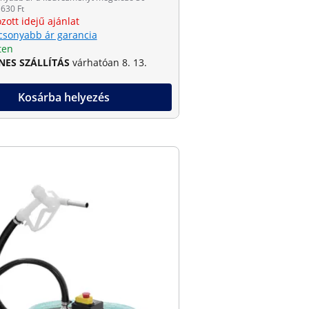
630 Ft
zott idejű ajánlat
csonyabb ár garancia
ten
NES SZÁLLÍTÁS
várhatóan 8. 13.
Kosárba helyezés