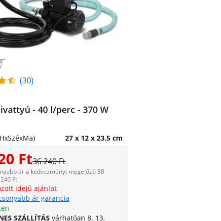
(30)
zivattyú - 40 l/perc - 370 W
(HxSzéxMa)
27 x 12 x 23.5 cm
20 Ft
36 240 Ft
onyabb ár a kedvezményt megelőző 30
240 Ft
zott idejű ajánlat
csonyabb ár garancia
ten
NES SZÁLLÍTÁS
várhatóan 8. 13.