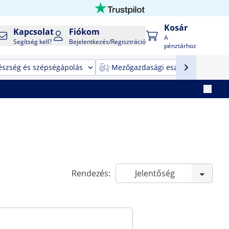
Kosár
Kapcsolat
Fiókom
A
Segítség kell?
Bejelentkezés/Regisztráció
pénztárhoz
észség és szépségápolás
Mezőgazdasági eszközök
T
Rendezés: