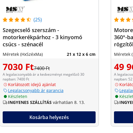
(25)
Szegecselő szerszám -
Motorem
motorkerékpárhoz - 3 kinyomó
360°-ba
csúcs - szénacél
rögzítő
Méretek (HxSzéxMa)
21 x 12 x 6 cm
Méretek 
7030 Ft
49 9
7400 Ft
A legalacsonyabb ár a kedvezményt megelőző 30
A legalacs
napban: 7400 Ft
napban: 52 
Korlátozott idejű ajánlat
Korláto
Legalacsonyabb ár garancia
Legala
Készleten
Készle
INGYENES SZÁLLÍTÁS
várhatóan 8. 13.
INGYE
Kosárba helyezés