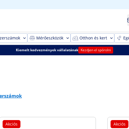
szerszámok
Mérőeszközök
Otthon és kert
Eg
Kiemelt kedvezmények vállalatának
Kezdjen el spórolni
zerszámok
Akciós
Akciós