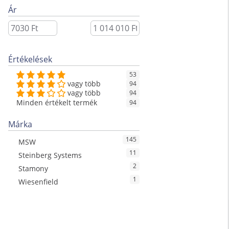
Ár
Értékelések
53
vagy több
94
vagy több
94
Minden értékelt termék
94
Márka
145
MSW
11
Steinberg Systems
2
Stamony
1
Wiesenfield