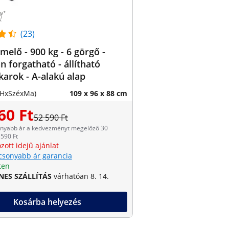
(23)
elő - 900 kg - 6 görgő -
n forgatható - állítható
karok - A-alakú alap
(HxSzéxMa)
109 x 96 x 88 cm
60 Ft
52 590 Ft
onyabb ár a kedvezményt megelőző 30
590 Ft
zott idejű ajánlat
csonyabb ár garancia
ten
NES SZÁLLÍTÁS
várhatóan 8. 14.
Kosárba helyezés