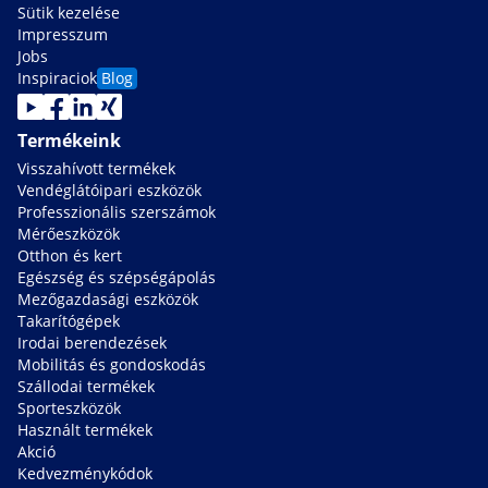
Sütik kezelése
Impresszum
Jobs
Inspiraciok
Blog
Termékeink
Visszahívott termékek
Vendéglátóipari eszközök
Professzionális szerszámok
Mérőeszközök
Otthon és kert
Egészség és szépségápolás
Mezőgazdasági eszközök
Takarítógépek
Irodai berendezések
Mobilitás és gondoskodás
Szállodai termékek
Sporteszközök
Használt termékek
Akció
Kedvezménykódok