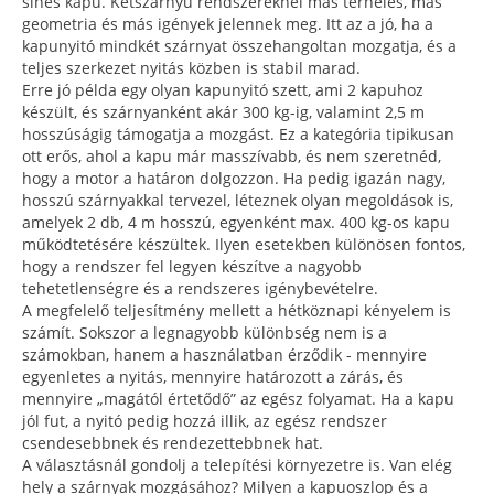
sínes kapu. Kétszárnyú rendszereknél más terhelés, más
geometria és más igények jelennek meg. Itt az a jó, ha a
kapunyitó mindkét szárnyat összehangoltan mozgatja, és a
teljes szerkezet nyitás közben is stabil marad.
Erre jó példa egy olyan kapunyitó szett, ami 2 kapuhoz
készült, és szárnyanként akár 300 kg-ig, valamint 2,5 m
hosszúságig támogatja a mozgást. Ez a kategória tipikusan
ott erős, ahol a kapu már masszívabb, és nem szeretnéd,
hogy a motor a határon dolgozzon. Ha pedig igazán nagy,
hosszú szárnyakkal tervezel, léteznek olyan megoldások is,
amelyek 2 db, 4 m hosszú, egyenként max. 400 kg-os kapu
működtetésére készültek. Ilyen esetekben különösen fontos,
hogy a rendszer fel legyen készítve a nagyobb
tehetetlenségre és a rendszeres igénybevételre.
A megfelelő teljesítmény mellett a hétköznapi kényelem is
számít. Sokszor a legnagyobb különbség nem is a
számokban, hanem a használatban érződik - mennyire
egyenletes a nyitás, mennyire határozott a zárás, és
mennyire „magától értetődő” az egész folyamat. Ha a kapu
jól fut, a nyitó pedig hozzá illik, az egész rendszer
csendesebbnek és rendezettebbnek hat.
A választásnál gondolj a telepítési környezetre is. Van elég
hely a szárnyak mozgásához? Milyen a kapuoszlop és a