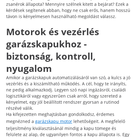
zsanérok állapota? Mennyire szélnek kitett a bejárat? Ezek a
kérdések segítenek abban, hogy ne csak erős, hanem hosszú
távon is kényelmesen használható megoldást válassz.
Motorok és vezérlés
garázskapukhoz -
biztonság, kontroll,
nyugalom
Amikor a garázskapuk automatizálásáról van szó, a kulcs a jó
vezérlés és a kiszámítható működés. A cél, hogy te irányíts,
ne pedig alkalmazkodj. Legyen szó napi ingázásról, családi
logisztikáról vagy egyszerűen csak arról, hogy szereted a
kényelmet, egy jól beállított rendszer gyorsan a rutinod
részévé válik.
Ha kifejezetten meghajtásban gondolkodsz, érdemes
megnézned a
garázskapu motor
lehetőségeit. A megfelelő
teljesítmény kiválasztásánál mindig a kapu tömege és
felülete az alap, de ugyanilyen fontos a kapu állapota is. Egy