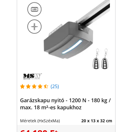
(25)
Garázskapu nyitó - 1200 N - 180 kg /
max. 18 m²-es kapukhoz
Méretek (HxSzéxMa)
20 x 13 x 32 cm