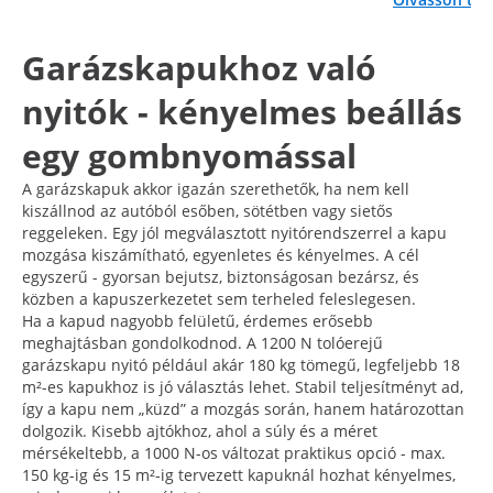
Garázskapukhoz való
nyitók - kényelmes beállás
egy gombnyomással
A garázskapuk akkor igazán szerethetők, ha nem kell
kiszállnod az autóból esőben, sötétben vagy sietős
reggeleken. Egy jól megválasztott nyitórendszerrel a kapu
mozgása kiszámítható, egyenletes és kényelmes. A cél
egyszerű - gyorsan bejutsz, biztonságosan bezársz, és
közben a kapuszerkezetet sem terheled feleslegesen.
Ha a kapud nagyobb felületű, érdemes erősebb
meghajtásban gondolkodnod. A 1200 N tolóerejű
garázskapu nyitó például akár 180 kg tömegű, legfeljebb 18
m²-es kapukhoz is jó választás lehet. Stabil teljesítményt ad,
így a kapu nem „küzd” a mozgás során, hanem határozottan
dolgozik. Kisebb ajtókhoz, ahol a súly és a méret
mérsékeltebb, a 1000 N-os változat praktikus opció - max.
150 kg-ig és 15 m²-ig tervezett kapuknál hozhat kényelmes,