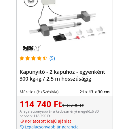
(5)
Kapunyitó - 2 kapuhoz - egyenként
300 kg-ig / 2,5 m hosszúságig
Méretek (HxSzéxMa)
21 x 13 x 30 cm
114 740 Ft
118 290 Ft
A legalacsonyabb ár a kedvezményt megelőző 30
napban: 118 290 Ft
Korlátozott idejű ajánlat
Legalacsonyabb ár garancia