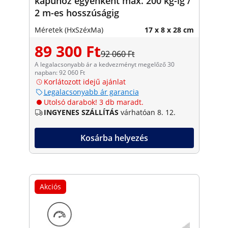
kapuhoz egyenként max. 200 kg-ig /
2 m-es hosszúságig
Méretek (HxSzéxMa)
17 x 8 x 28 cm
89 300 Ft
92 060 Ft
A legalacsonyabb ár a kedvezményt megelőző 30
napban: 92 060 Ft
Korlátozott idejű ajánlat
Legalacsonyabb ár garancia
Utolsó darabok! 3 db maradt.
INGYENES SZÁLLÍTÁS
várhatóan 8. 12.
Kosárba helyezés
Akciós