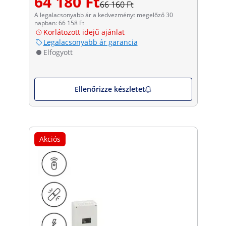
64 180 Ft
66 160 Ft
A legalacsonyabb ár a kedvezményt megelőző 30
napban: 66 158 Ft
Korlátozott idejű ajánlat
Legalacsonyabb ár garancia
Elfogyott
Ellenőrizze készletet
Akciós