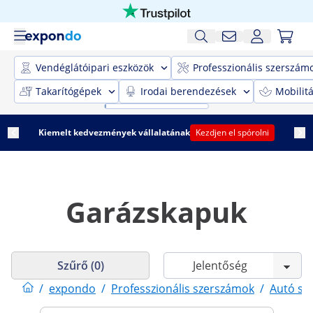
Vendéglátóipari eszközök
Professzionális szerszám
Takarítógépek
Irodai berendezések
Mobilit
Kiemelt kedvezmények vállalatának
Kezdjen el spórolni
Garázskapuk
Szűrő (0)
/
expondo
/
Professzionális szerszámok
/
Autó sz