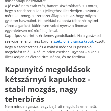
mindennapi használatot.
A jó nyitó nem csak erős, hanem kiszámítható is. Fontos,
hogy a rendszer a kapu jellegéhez illeszkedjen - számít a
méret, a tömeg, a szerkezet állapota és az, hogy milyen
gyakran használod. Ha például naponta többször nyitod-
zárod a garázst, különösen sokat nyersz a finoman,
egyenletesen működő hajtással.
Kaputípus szerint is érdemes gondolkodni. Ha a garázsod
szekciós jellegű, nézz körül a
szekcionált garázskapuk
között,
hogy a szerkezethez és a nyitási módhoz is passzoló
megoldást találj. A cél minden esetben ugyanaz - a kapu
illeszkedjen az életed ritmusához, és ne fordítva.
Kapunyitó megoldások
kétszárnyú kapukhoz -
stabil mozgás, nagy
teherbírás
Nem minden garázs- vagy bejárati megoldás emelhető,