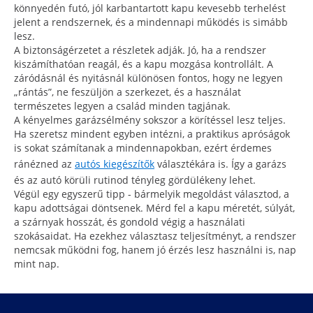
könnyedén futó, jól karbantartott kapu kevesebb terhelést
jelent a rendszernek, és a mindennapi működés is simább
lesz.
A biztonságérzetet a részletek adják. Jó, ha a rendszer
kiszámíthatóan reagál, és a kapu mozgása kontrollált. A
záródásnál és nyitásnál különösen fontos, hogy ne legyen
„rántás”, ne feszüljön a szerkezet, és a használat
természetes legyen a család minden tagjának.
A kényelmes garázsélmény sokszor a körítéssel lesz teljes.
Ha szeretsz mindent egyben intézni, a praktikus apróságok
is sokat számítanak a mindennapokban, ezért érdemes
ránézned az
autós kiegészítők
választékára is. Így a garázs
és az autó körüli rutinod tényleg gördülékeny lehet.
Végül egy egyszerű tipp - bármelyik megoldást választod, a
kapu adottságai döntsenek. Mérd fel a kapu méretét, súlyát,
a szárnyak hosszát, és gondold végig a használati
szokásaidat. Ha ezekhez választasz teljesítményt, a rendszer
nemcsak működni fog, hanem jó érzés lesz használni is, nap
mint nap.