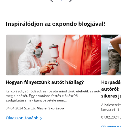
Inspirálódjon az expondo blogjával!
Hogyan fényezzünk autót házilag?
Horpadások
autóról: m
Karcolások, súrlódások és rozsda mind tönkretehetik az autó
sikeres jav
megjelenését. Egy hivatásos festés előkészítő
szolgáltatásainak igénybevétele nem…
A balesetek vag
04.04.2024 Szerző:
Maciej Skorżepo
karosszérián ne
07.02.2024 Szer
Olvasson tovább
Olvasson to