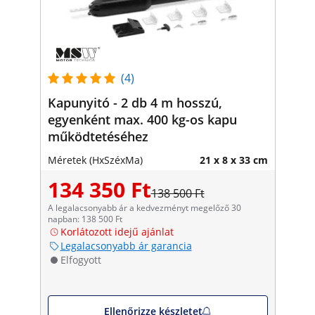
(4)
Kapunyitó - 2 db 4 m hosszú,
egyenként max. 400 kg-os kapu
működtetéséhez
Méretek (HxSzéxMa)
21 x 8 x 33 cm
134 350 Ft
138 500 Ft
A legalacsonyabb ár a kedvezményt megelőző 30
napban: 138 500 Ft
Korlátozott idejű ajánlat
Legalacsonyabb ár garancia
Elfogyott
Ellenőrizze készletet