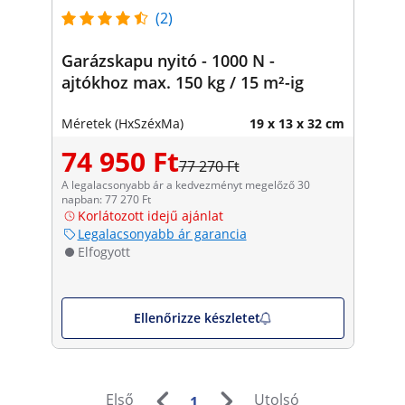
(2)
Garázskapu nyitó - 1000 N -
ajtókhoz max. 150 kg / 15 m²-ig
Méretek (HxSzéxMa)
19 x 13 x 32 cm
74 950 Ft
77 270 Ft
A legalacsonyabb ár a kedvezményt megelőző 30
napban: 77 270 Ft
Korlátozott idejű ajánlat
Legalacsonyabb ár garancia
Elfogyott
Ellenőrizze készletet
Első
Utolsó
1