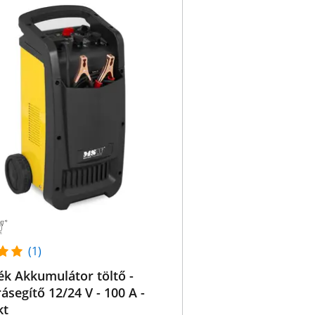
(1)
k Akkumulátor töltő -
rásegítő 12/24 V - 100 A -
kt