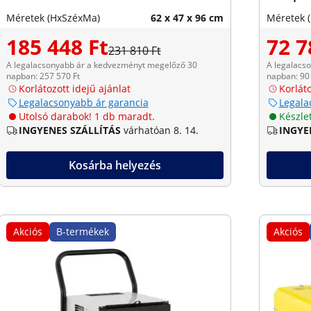
Méretek (HxSzéxMa)
62 x 47 x 96 cm
Méretek 
185 448 Ft
72 7
231 810 Ft
A legalacsonyabb ár a kedvezményt megelőző 30
A legalacs
napban: 257 570 Ft
napban: 90 
Korlátozott idejű ajánlat
Korláto
Legalacsonyabb ár garancia
Legala
Utolsó darabok! 1 db maradt.
Készle
INGYENES SZÁLLÍTÁS
várhatóan 8. 14.
INGYE
Kosárba helyezés
Akciós
B-termékek
Akciós