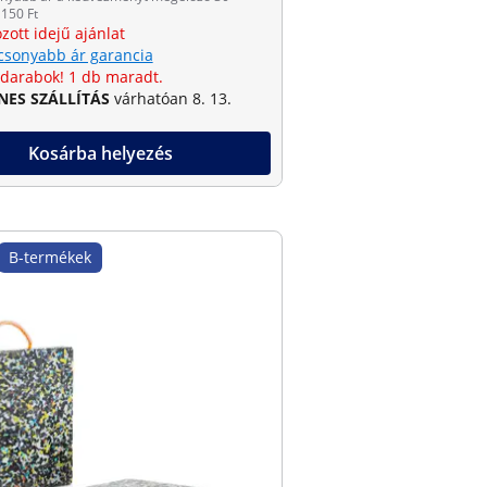
150 Ft
zott idejű ajánlat
csonyabb ár garancia
 darabok! 1 db maradt.
NES SZÁLLÍTÁS
várhatóan 8. 13.
Kosárba helyezés
B-termékek