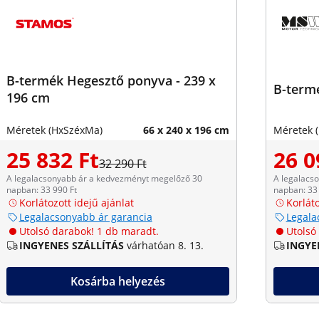
B-termék Hegesztő ponyva - 239 x
B-termé
196 cm
Méretek (HxSzéxMa)
66 x 240 x 196 cm
Méretek 
25 832 Ft
26 0
32 290 Ft
A legalacsonyabb ár a kedvezményt megelőző 30
A legalacs
napban: 33 990 Ft
napban: 33 
Korlátozott idejű ajánlat
Korláto
Legalacsonyabb ár garancia
Legala
Utolsó darabok! 1 db maradt.
Utolsó
INGYENES SZÁLLÍTÁS
várhatóan 8. 13.
INGYE
Kosárba helyezés