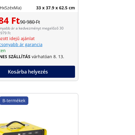
(HxSzéxMa)
33 x 37.9 x 62.5 cm
84 Ft
90 980 Ft
onyabb ár a kedvezményt megelőző 30
979 Ft
zott idejű ajánlat
csonyabb ár garancia
ten
NES SZÁLLÍTÁS
várhatóan 8. 13.
Kosárba helyezés
B-termékek