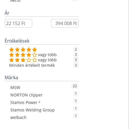
Akció
Ár
Értékelések
2
vagy több
3
vagy több
3
Minden értékelt termék
3
Márka
22
MSW
1
NORTON clipper
1
Stamos Power ²
1
Stamos Welding Group
1
welbach