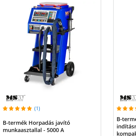
(1)
B-termé
B-termék Horpadás javító
indítás
munkaasztallal - 5000 A
kompa