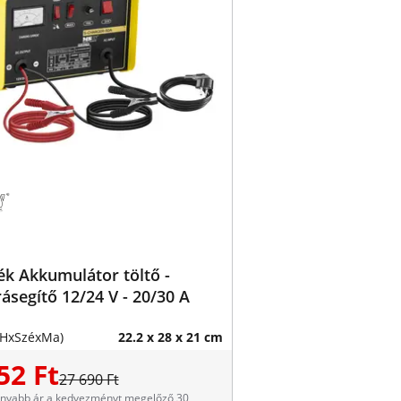
k Akkumulátor töltő -
rásegítő 12/24 V - 20/30 A
(HxSzéxMa)
22.2 x 28 x 21 cm
52 Ft
27 690 Ft
onyabb ár a kedvezményt megelőző 30