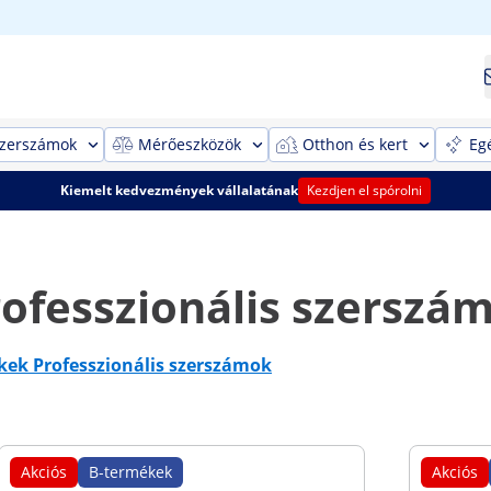
szerszámok
Mérőeszközök
Otthon és kert
Eg
Kiemelt kedvezmények vállalatának
Kezdjen el spórolni
ofesszionális szerszá
kek Professzionális szerszámok
Akciós
B-termékek
Akciós