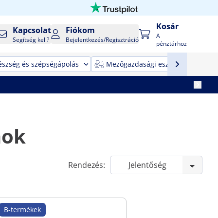
Kosár
Kapcsolat
Fiókom
A
Segítség kell?
Bejelentkezés/Regisztráció
pénztárhoz
észség és szépségápolás
Mezőgazdasági eszközök
T
mok
Rendezés:
B-termékek