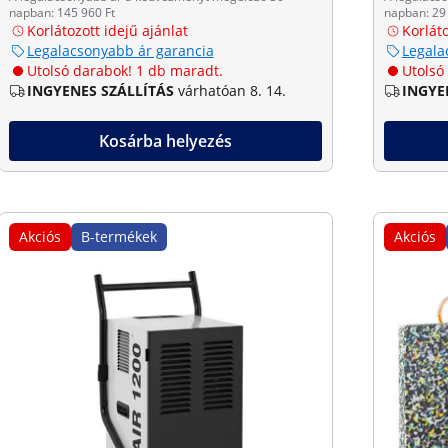
napban: 145 960 Ft
napban: 29 
Korlátozott idejű ajánlat
Korláto
Legalacsonyabb ár garancia
Legala
Utolsó darabok! 1 db maradt.
Utolsó
INGYENES SZÁLLÍTÁS
várhatóan 8. 14.
INGYE
Kosárba helyezés
Akciós
B-termékek
Akciós