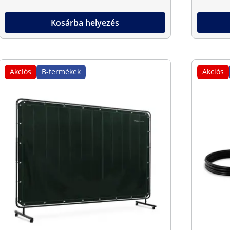
Kosárba helyezés
Akciós
B-termékek
Akciós