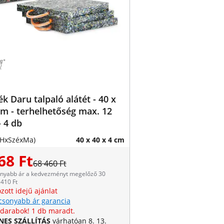
k Daru talpaló alátét - 40 x
cm - terhelhetőség max. 12
- 4 db
(HxSzéxMa)
40 x 40 x 4 cm
68 Ft
68 460 Ft
onyabb ár a kedvezményt megelőző 30
410 Ft
zott idejű ajánlat
csonyabb ár garancia
 darabok! 1 db maradt.
NES SZÁLLÍTÁS
várhatóan 8. 13.