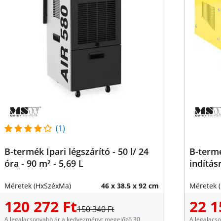
(1)
B-termék Ipari légszárító - 50 l/ 24
B-termé
óra - 90 m² - 5,69 L
indítás
Méretek (HxSzéxMa)
46 x 38.5 x 92 cm
Méretek 
120 272 Ft
22 1
150 340 Ft
A legalacsonyabb ár a kedvezményt megelőző 30
A legalacs