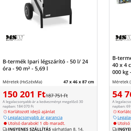
B-termé
B-termék Ipari légszárító - 50 l/ 24
40 x 4 
óra - 90 m² - 5,69 l
000 kg 
Méretek (HxSzéxMa)
47 x 46 x 87 cm
Méretek 
150 201 Ft
54 7
187 751 Ft
A legalacsonyabb ár a kedvezményt megelőző 30
A legalacs
napban: 184 070 Ft
napban: 69 
Korlátozott idejű ajánlat
Korláto
Legalacsonyabb ár garancia
Legala
Utolsó darabok! 1 db maradt.
Utolsó
INGYENES SZÁLLÍTÁS
várhatóan 8. 14.
INGYE