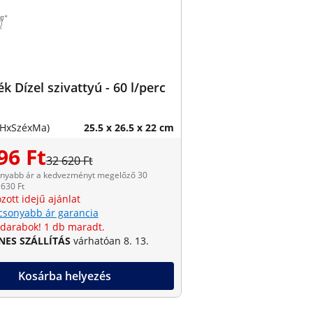
k Dízel szivattyú - 60 l/perc
(HxSzéxMa)
25.5 x 26.5 x 22 cm
96 Ft
32 620 Ft
onyabb ár a kedvezményt megelőző 30
630 Ft
zott idejű ajánlat
csonyabb ár garancia
 darabok! 1 db maradt.
NES SZÁLLÍTÁS
várhatóan 8. 13.
Kosárba helyezés