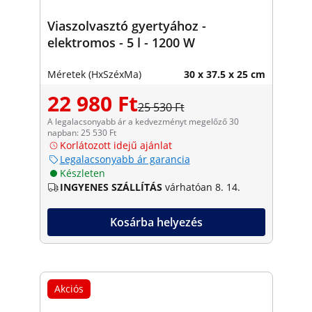
Viaszolvasztó gyertyához -
elektromos - 5 l - 1200 W
Méretek (HxSzéxMa)
30 x 37.5 x 25 cm
22 980 Ft
25 530 Ft
A legalacsonyabb ár a kedvezményt megelőző 30
napban: 25 530 Ft
Korlátozott idejű ajánlat
Legalacsonyabb ár garancia
Készleten
INGYENES SZÁLLÍTÁS
várhatóan 8. 14.
Kosárba helyezés
Akciós