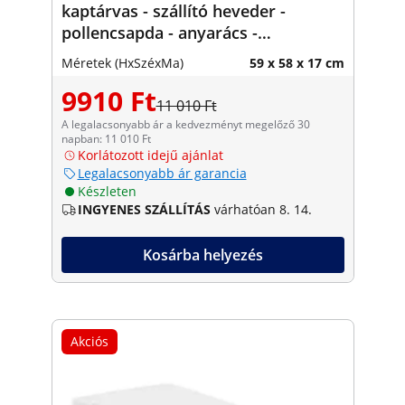
kaptárvas - szállító heveder -
pollencsapda - anyarács -
rovarcsapda
Méretek (HxSzéxMa)
59 x 58 x 17 cm
9910 Ft
11 010 Ft
A legalacsonyabb ár a kedvezményt megelőző 30
napban: 11 010 Ft
Korlátozott idejű ajánlat
Legalacsonyabb ár garancia
Készleten
INGYENES SZÁLLÍTÁS
várhatóan 8. 14.
Kosárba helyezés
Akciós