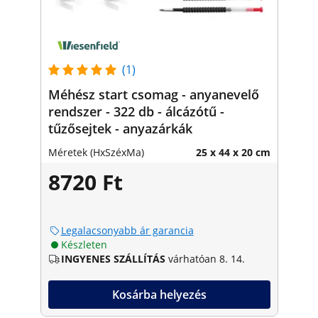
(1)
Méhész start csomag - anyanevelő
rendszer - 322 db - álcázótű -
tűzősejtek - anyazárkák
Méretek (HxSzéxMa)
25 x 44 x 20 cm
8720 Ft
Legalacsonyabb ár garancia
Készleten
INGYENES SZÁLLÍTÁS
várhatóan 8. 14.
Kosárba helyezés