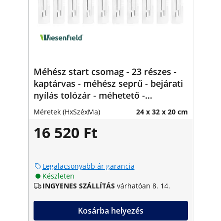
Méhész start csomag - 23 részes -
kaptárvas - méhész seprű - bejárati
nyílás tolózár - méhetető -
rovarcsapda
Méretek (HxSzéxMa)
24 x 32 x 20 cm
16 520 Ft
Legalacsonyabb ár garancia
Készleten
INGYENES SZÁLLÍTÁS
várhatóan 8. 14.
Kosárba helyezés