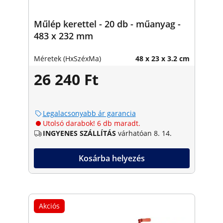
Műlép kerettel - 20 db - műanyag -
483 x 232 mm
Méretek (HxSzéxMa)
48 x 23 x 3.2 cm
26 240 Ft
Legalacsonyabb ár garancia
Utolsó darabok! 6 db maradt.
INGYENES SZÁLLÍTÁS
várhatóan 8. 14.
Kosárba helyezés
Akciós