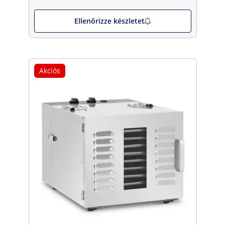
Ellenőrizze készletet
Akciós