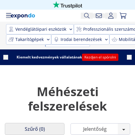
Vendéglátóipari eszközök
Professzionális szerszám
Takarítógépek
Irodai berendezések
Mobilit
Kiemelt kedvezmények vállalatának
Kezdjen el spórolni
Méhészeti
felszerelések
Szűrő (0)