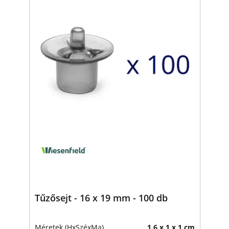
Tűzősejt - 16 x 19 mm - 100 db
Méretek (HxSzéxMa)
1.6 x 1 x 1 cm