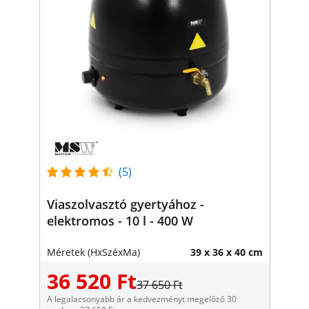
(5)
Viaszolvasztó gyertyához -
elektromos - 10 l - 400 W
Méretek (HxSzéxMa)
39 x 36 x 40 cm
36 520 Ft
37 650 Ft
A legalacsonyabb ár a kedvezményt megelőző 30