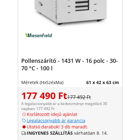
Pollenszárító - 1431 W - 16 polc - 30-
70 °C - 100 l
Méretek (HxSzéxMa)
61 x 42 x 63 cm
177 490 Ft
177 492 Ft
A legalacsonyabb ár a kedvezményt megelőző 30
napban: 177 492 Ft
Korlátozott idejű ajánlat
Legalacsonyabb ár garancia
Utolsó darabok! 3 db maradt.
INGYENES SZÁLLÍTÁS
várhatóan 8. 14.