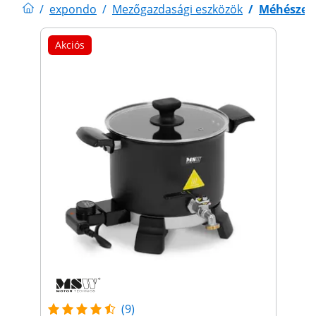
/
expondo
/
Mezőgazdasági eszközök
/
Méhészeti
Akciós
(9)