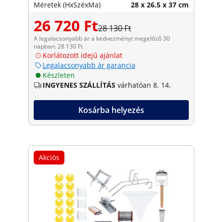
Méretek (HxSzéxMa)
28 x 26.5 x 37 cm
26 720 Ft
28 130 Ft
A legalacsonyabb ár a kedvezményt megelőző 30
napban: 28 130 Ft
Korlátozott idejű ajánlat
Legalacsonyabb ár garancia
Készleten
INGYENES SZÁLLÍTÁS
várhatóan 8. 14.
Kosárba helyezés
Akciós