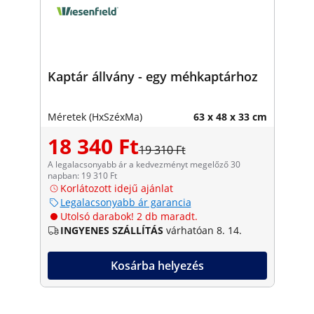
Kaptár állvány - egy méhkaptárhoz
Méretek (HxSzéxMa)
63 x 48 x 33 cm
18 340 Ft
19 310 Ft
A legalacsonyabb ár a kedvezményt megelőző 30
napban: 19 310 Ft
Korlátozott idejű ajánlat
Legalacsonyabb ár garancia
Utolsó darabok! 2 db maradt.
INGYENES SZÁLLÍTÁS
várhatóan 8. 14.
Kosárba helyezés