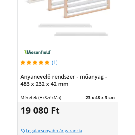
(1)
Anyanevelő rendszer - műanyag -
483 x 232 x 42 mm
Méretek (HxSzéxMa)
23 x 48 x 3 cm
19 080 Ft
Legalacsonyabb ár garancia