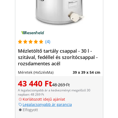
(4)
Mézletöltő tartály csappal - 30 l -
szitával, fedéllel és szorítócsappal -
rozsdamentes acél
Méretek (HxSzéxMa)
39 x 39 x 54 cm
43 440 Ft
48 269 Ft
A legalacsonyabb ár a kedvezményt megelőző 30
napban: 48 269 Ft
Korlátozott idejű ajánlat
Legalacsonyabb ár garancia
Elfogyott