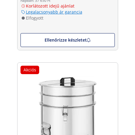
napban: 37 650 Ft
Korlátozott idejű ajánlat
Legalacsonyabb ár garancia
Elfogyott
Ellenőrizze készletet
Akciós