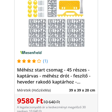
(1)
Méhész start csomag - 45 részes -
kaptárvas - méhész drót - feszítő -
heveder rakodó kaptárhoz -
számjegyek - vödörtartó - fedelező
Méretek (HxSzéxMa)
39 x 39 x 20 cm
eszköz
9580 Ft
10 640 Ft
A legalacsonyabb ár a kedvezményt megelőző 30
napban: 10 640 Ft