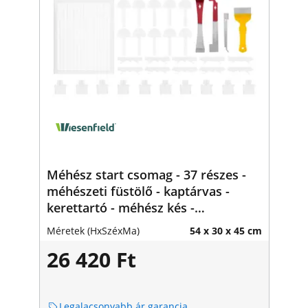
Méhész start csomag - 37 részes -
méhészeti füstölő - kaptárvas -
kerettartó - méhész kés -
rovarcsapda
Méretek (HxSzéxMa)
54 x 30 x 45 cm
26 420 Ft
Legalacsonyabb ár garancia