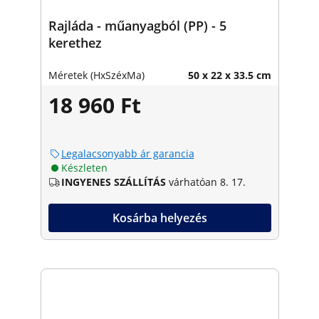
Rajláda - műanyagból (PP) - 5
kerethez
Méretek (HxSzéxMa)
50 x 22 x 33.5 cm
18 960 Ft
Legalacsonyabb ár garancia
Készleten
INGYENES SZÁLLÍTÁS
várhatóan 8. 17.
Kosárba helyezés