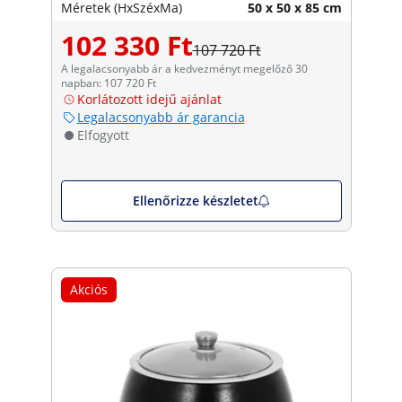
Méretek (HxSzéxMa)
50 x 50 x 85 cm
102 330 Ft
107 720 Ft
A legalacsonyabb ár a kedvezményt megelőző 30
napban: 107 720 Ft
Korlátozott idejű ajánlat
Legalacsonyabb ár garancia
Elfogyott
Ellenőrizze készletet
Akciós