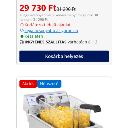
29 730 Ft
31 290 Ft
A legalacsonyabb ár a kedvezményt megelőző 30
napban: 31 290 Ft
Korlátozott idejű ajánlat
Legalacsonyabb ár garancia
Készleten
INGYENES SZÁLLÍTÁS
várhatóan 8. 13.
Kosárba helyezés
Akciós
Népszerű