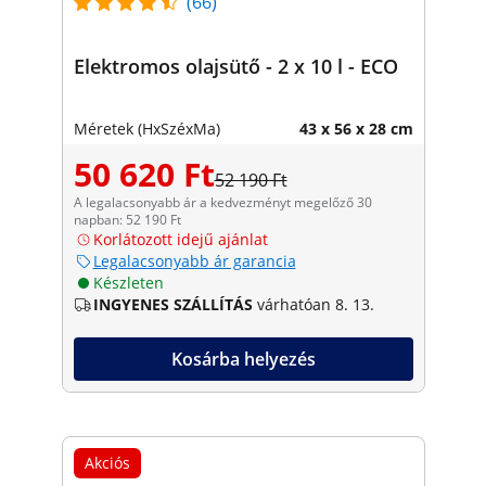
(66)
Elektromos olajsütő - 2 x 10 l - ECO
Méretek (HxSzéxMa)
43 x 56 x 28 cm
50 620 Ft
52 190 Ft
A legalacsonyabb ár a kedvezményt megelőző 30
napban: 52 190 Ft
Korlátozott idejű ajánlat
Legalacsonyabb ár garancia
Készleten
INGYENES SZÁLLÍTÁS
várhatóan 8. 13.
Kosárba helyezés
Akciós