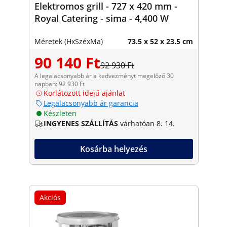
Elektromos grill - 727 x 420 mm -
Royal Catering - sima - 4,400 W
Méretek (HxSzéxMa)
73.5 x 52 x 23.5 cm
90 140 Ft
92 930 Ft
A legalacsonyabb ár a kedvezményt megelőző 30
napban: 92 930 Ft
Korlátozott idejű ajánlat
Legalacsonyabb ár garancia
Készleten
INGYENES SZÁLLÍTÁS
várhatóan 8. 14.
Kosárba helyezés
Akciós