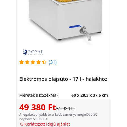
(31)
Elektromos olajsütő - 17 l - halakhoz
Méretek (HxSzéxMa)
60 x 28.3 x 37.5 cm
49 380 Ft
51 980 Ft
A legalacsonyabb ár a kedvezményt megelőző 30
napban: 51 980 Ft
Korlátozott idejű ajánlat