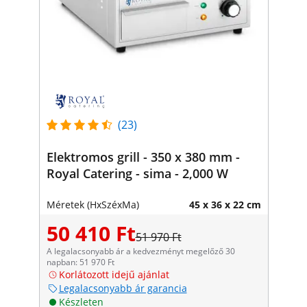
(23)
Elektromos grill - 350 x 380 mm -
Royal Catering - sima - 2,000 W
Méretek (HxSzéxMa)
45 x 36 x 22 cm
50 410 Ft
51 970 Ft
A legalacsonyabb ár a kedvezményt megelőző 30
napban: 51 970 Ft
Korlátozott idejű ajánlat
Legalacsonyabb ár garancia
Készleten