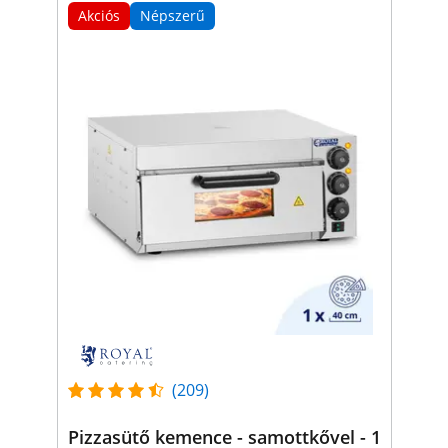
Akciós
Népszerű
(209)
Pizzasütő kemence - samottkővel - 1