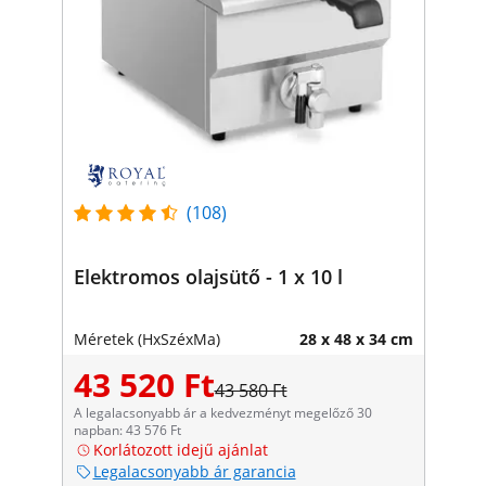
(108)
Elektromos olajsütő - 1 x 10 l
Méretek (HxSzéxMa)
28 x 48 x 34 cm
43 520 Ft
43 580 Ft
A legalacsonyabb ár a kedvezményt megelőző 30
napban: 43 576 Ft
Korlátozott idejű ajánlat
Legalacsonyabb ár garancia