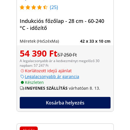
(25)
Indukciós főzőlap - 28 cm - 60-240
°C - időzítő
Méretek (HxSzéxMa)
42 x 33 x 10 cm
54 390 Ft
57 250 Ft
A legalacsonyabb ár a kedvezményt megelőző 30
napban: 57 247 Ft
Korlátozott idejű ajánlat
Legalacsonyabb ár garancia
Készleten
INGYENES SZÁLLÍTÁS
várhatóan 8. 13.
Kosárba helyezés