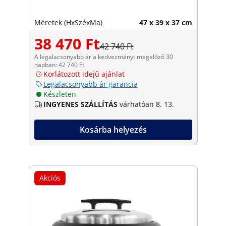
Méretek (HxSzéxMa)
47 x 39 x 37 cm
38 470 Ft
42 740 Ft
A legalacsonyabb ár a kedvezményt megelőző 30
napban: 42 740 Ft
Korlátozott idejű ajánlat
Legalacsonyabb ár garancia
Készleten
INGYENES SZÁLLÍTÁS
várhatóan 8. 13.
Kosárba helyezés
Akciós