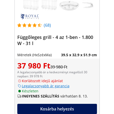
(68)
Függőleges grill - 4 az 1-ben - 1.800
W - 31 l
Méretek (HxSzéxMa)
39.5 x 32.9 x 51.9 cm
37 980 Ft
39 980 Ft
A legalacsonyabb ár a kedvezményt megelőző 30
napban: 39 978 Ft
Korlátozott idejű ajánlat
Legalacsonyabb ár garancia
Készleten
INGYENES SZÁLLÍTÁS
várhatóan 8. 13.
Kosárba helyezés