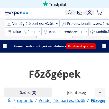
Vendéglátóipari eszközök
Professzionális szerszám
Takarítógépek
Irodai berendezések
Mobilit
Kiemelt kedvezmények vállalatának
Kezdjen el spórolni
Főzőgépek
Szűrő (0)
/
expondo
/
Vendéglátóipari eszközök
/
Főzőgépe