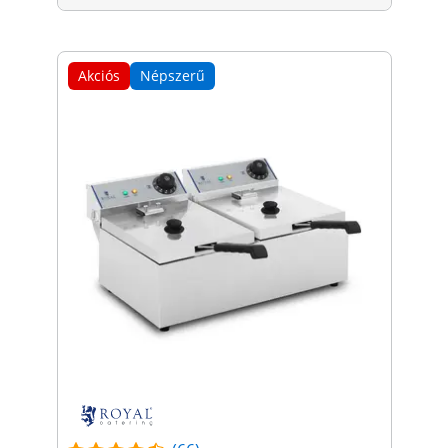
Akciós
Népszerű