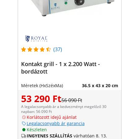
(37)
Kontakt grill - 1 x 2.200 Watt -
bordázott
Méretek (HxSzéxMa)
36.5 x 43 x 20 cm
53 290 Ft
56 090 Ft
A legalacsonyabb ár a kedvezményt megelőző 30
napban: 56 090 Ft
Korlátozott idejű ajánlat
Legalacsonyabb ár garancia
Készleten
INGYENES SZÁLLÍTÁS
várhatóan 8. 13.