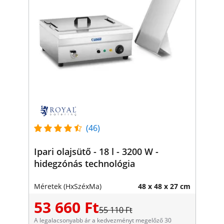
(46)
Ipari olajsütő - 18 l - 3200 W -
hidegzónás technológia
Méretek (HxSzéxMa)
48 x 48 x 27 cm
53 660 Ft
55 110 Ft
A legalacsonyabb ár a kedvezményt megelőző 30