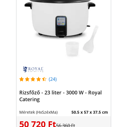
(24)
Rizsfőző - 23 liter - 3000 W - Royal
Catering
Méretek (HxSzéxMa)
50.5 x 57 x 37.5 cm
50 720 Ft
56 360 Ft