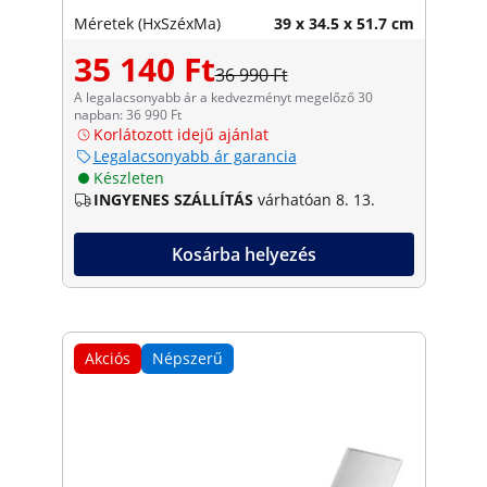
Méretek (HxSzéxMa)
39 x 34.5 x 51.7 cm
35 140 Ft
36 990 Ft
A legalacsonyabb ár a kedvezményt megelőző 30
napban: 36 990 Ft
Korlátozott idejű ajánlat
Legalacsonyabb ár garancia
Készleten
INGYENES SZÁLLÍTÁS
várhatóan 8. 13.
Kosárba helyezés
Akciós
Népszerű