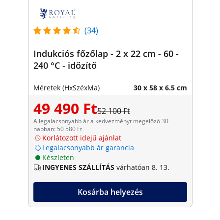
(34)
Indukciós főzőlap - 2 x 22 cm - 60 -
240 °C - időzítő
Méretek (HxSzéxMa)
30 x 58 x 6.5 cm
49 490 Ft
52 100 Ft
A legalacsonyabb ár a kedvezményt megelőző 30
napban: 50 580 Ft
Korlátozott idejű ajánlat
Legalacsonyabb ár garancia
Készleten
INGYENES SZÁLLÍTÁS
várhatóan 8. 13.
Kosárba helyezés