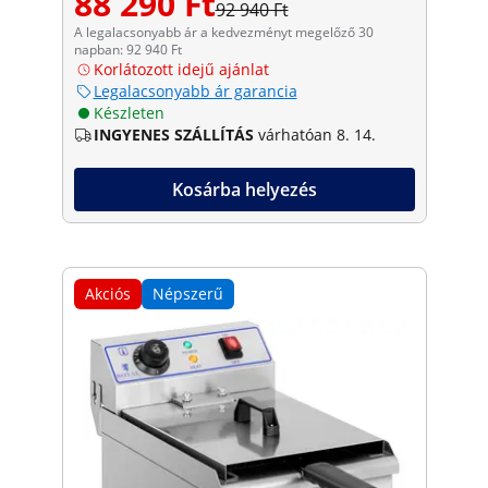
88 290 Ft
92 940 Ft
A legalacsonyabb ár a kedvezményt megelőző 30
napban: 92 940 Ft
Korlátozott idejű ajánlat
Legalacsonyabb ár garancia
Készleten
INGYENES SZÁLLÍTÁS
várhatóan 8. 14.
Kosárba helyezés
Akciós
Népszerű