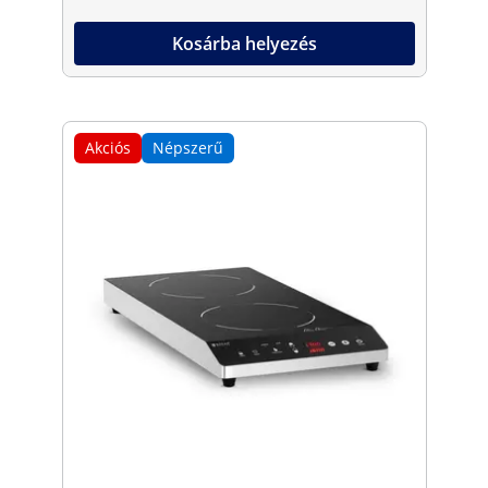
Kosárba helyezés
Akciós
Népszerű