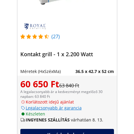
(27)
Kontakt grill - 1 x 2.200 Watt
Méretek (HxSzéxMa)
36.5 x 42.7 x 52 cm
60 650 Ft
63 840 Ft
A legalacsonyabb ár a kedvezményt megelőző 30
napban: 63 840 Ft
Korlátozott idejű ajánlat
Legalacsonyabb ár garancia
Készleten
INGYENES SZÁLLÍTÁS
várhatóan 8. 13.