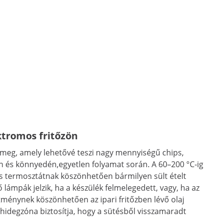
ktromos fritőzön
theti meg, amely lehetővé teszi nagy mennyiségű chips,
n és könnyedén,egyetlen folyamat során. A 60–200 °C-ig
s termosztátnak köszönhetően bármilyen sült ételt
ő lámpák jelzik, ha a készülék felmelegedett, vagy, ha az
ítménynek köszönhetően az ipari fritőzben lévő olaj
 hidegzóna biztosítja, hogy a sütésből visszamaradt