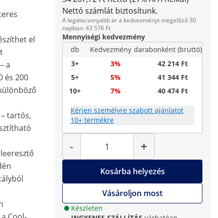
Nettó számlát biztosítunk.
teres
A legalacsonyabb ár a kedvezményt megelőző 30
napban: 43 576 Ft
Mennyiségi kedvezmény
szíthet el
db
Kedvezmény
darabonként (bruttó)
t
3+
3%
42 214 Ft
– a
0 és 200
5+
5%
41 344 Ft
 különböző
10+
7%
40 474 Ft
Kérjen személyre szabott ajánlatot
– tartós,
10+ termékre
sztítható
Mennyiség
-
+
 leeresztő
dén
Kosárba helyezés
tályból
a
Vásároljon most
n
Készleten
 a Cool-
INGYENES SZÁLLÍTÁS
várhatóan