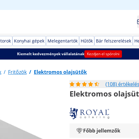
torok
Konyhai gépek
Melegentartók
Hűtők
Bár felszerelések
He
Kiemelt kedvezmények vállalatának
Kezdjen el spórolni
k
/
Fritőzök
/
Elektromos olajsütők
(108) értékelé
Elektromos olajsütő
Főbb jellemzők