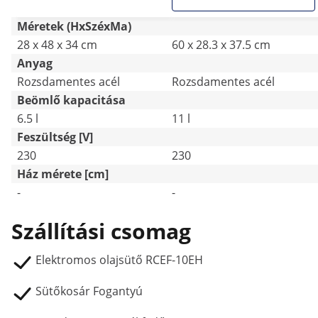
Méretek (HxSzéxMa)
28 x 48 x 34 cm
60 x 28.3 x 37.5 cm
Anyag
Rozsdamentes acél
Rozsdamentes acél
Beömlő kapacitása
6.5 l
11 l
Feszültség [V]
230
230
Ház mérete [cm]
-
-
Szállítási csomag
Elektromos olajsütő RCEF-10EH
Sütőkosár Fogantyú