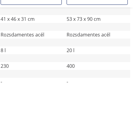
41 x 46 x 31 cm
53 x 73 x 90 cm
Rozsdamentes acél
Rozsdamentes acél
8 l
20 l
230
400
-
-