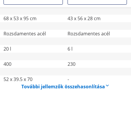
68 x 53 x 95 cm
43 x 56 x 28 cm
Rozsdamentes acél
Rozsdamentes acél
20 l
6 l
400
230
52 x 39.5 x 70
-
További jellemzők összehasonlítása