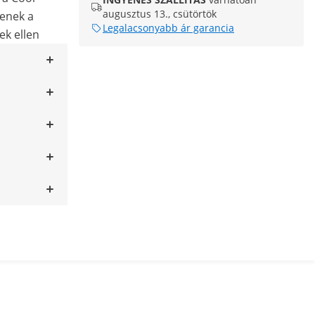
augusztus 13., csütörtök
enek a
Legalacsonyabb ár garancia
ek ellen