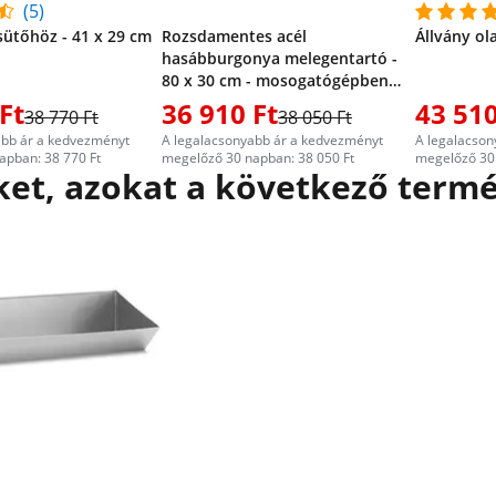
(5)
sütőhöz - 41 x 29 cm
Rozsdamentes acél
Állvány ol
hasábburgonya melegentartó -
80 x 30 cm - mosogatógépben
mosható - Royal Catering
Ft
36 910 Ft
43 510
38 770 Ft
38 050 Ft
abb ár a kedvezményt
A legalacsonyabb ár a kedvezményt
A legalacson
apban: 38 770 Ft
megelőző 30 napban: 38 050 Ft
megelőző 30 
et, azokat a következő termé