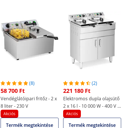
(8)
(2)
58 700 Ft
221 180 Ft
Vendéglátóipari fritőz - 2 x
Elektromos dupla olajsütő
8 liter - 230 V
2 x 16 l - 10 000 W - 400 V -
leeresztőcsap - hideg zóna
Akciós
Akciós
- alapszekrénnyel
Termék megtekintése
Termék megtekintése