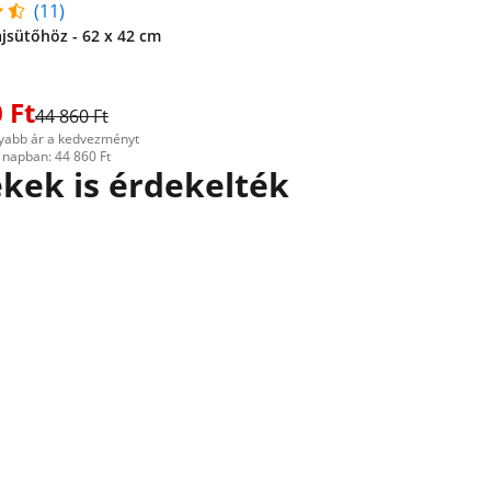
(11)
ajsütőhöz - 62 x 42 cm
 Ft
44 860 Ft
yabb ár a kedvezményt
napban: 44 860 Ft
kek is érdekelték