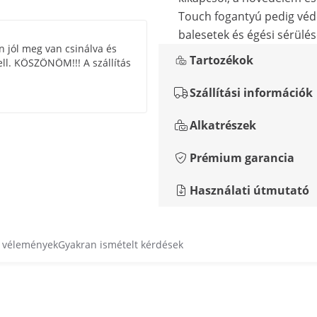
Touch fogantyú pedig véd
balesetek és égési sérülés
n jól meg van csinálva és
Tartozékok
ll. KÖSZÖNÖM!!! A szállítás
Szállítási információk
Alkatrészek
Prémium garancia
Használati útmutató
s vélemények
Gyakran ismételt kérdések