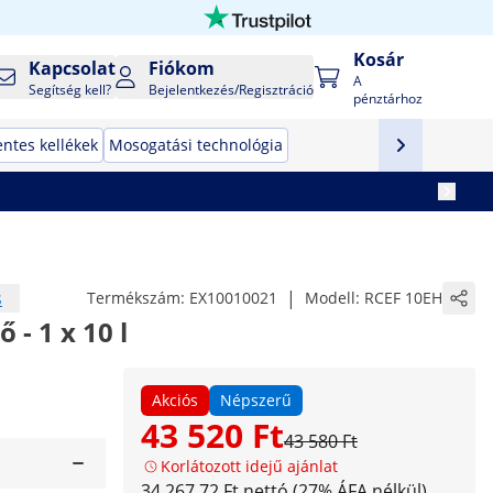
Kosár
Kapcsolat
Fiókom
A
Segítség kell?
Bejelentkezés/Regisztráció
pénztárhoz
ntes kellékek
Mosogatási technológia
s
|
Termékszám:
EX10010021
Modell:
RCEF 10EH
 - 1 x 10 l
Akciós
Népszerű
43 520 Ft
43 580 Ft
Korlátozott idejű ajánlat
34 267,72 Ft nettó (27% ÁFA nélkül)