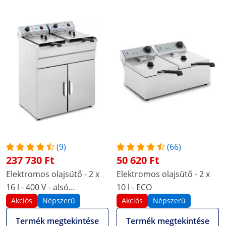
(9)
(66)
237 730 Ft
50 620 Ft
Elektromos olajsütő - 2 x
Elektromos olajsütő - 2 x
16 l - 400 V - alsó
10 l - ECO
tárolószekrénnyel
Akciós
Népszerű
Akciós
Népszerű
Termék megtekintése
Termék megtekintése