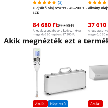
(3)
Olajsütő olaj teszter - 40–200 °C -
Állvány olaj
LCD
84 680 Ft
37 610 
87 300 Ft
A legalacsonyabb ár a kedvezményt
A legalacsony
megelőző 30 napban: 87 300 Ft
megelőző 30 n
Akik megnézték ezt a termék
Akciós
Népszerű
Akciós