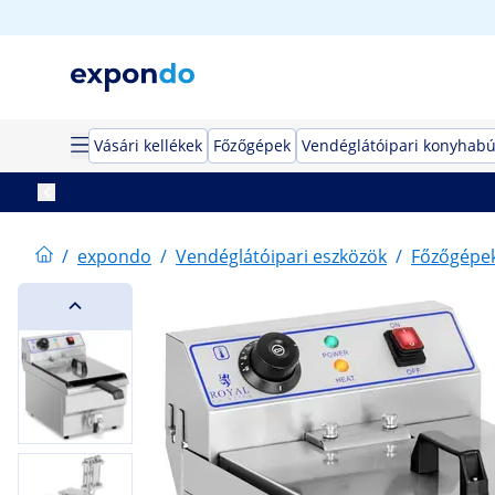
Vásári kellékek
Főzőgépek
Vendéglátóipari konyhabú
/
expondo
/
Vendéglátóipari eszközök
/
Főzőgépe