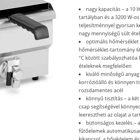
nagy kapacitás – a 10 li
tartályban és a 3200 W-os
teljesítménnyel gyorsan ké
nagy mennyiségű sült étel
optimális hőmérséklet 
hőmérséklet-tartomány 6
°C között szabályozhatóa
ételeknek megfelelően
kiváló minőségű anyag 
korrózióálló és könnyen ti
rozsdamentes acél
könnyű tisztítás – a két
csap segítségével könnye
leeresztheti az olajat a tar
biztonságos kezelés – 
fűtőelemek automatikusa
kikapcsol, a hővédelem és