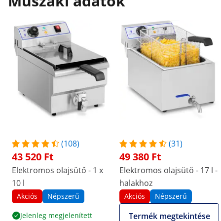
Műszaki adatok
(108)
(31)
43 520 Ft
49 380 Ft
Elektromos olajsütő - 1 x
Elektromos olajsütő - 17 l -
10 l
halakhoz
Akciós
Népszerű
Akciós
Népszerű
Jelenleg megjelenített
Termék megtekintése