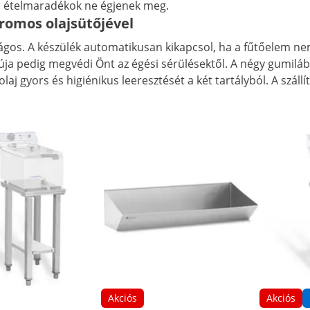
ételmaradékok ne égjenek meg.
tromos olajsütőjével
ágos. A készülék automatikusan kikapcsol, ha a fűtőelem nem
ja pedig megvédi Önt az égési sérülésektől. A négy gumiláb ga
laj gyors és higiénikus leeresztését a két tartályból. A száll
Akciós
Akciós