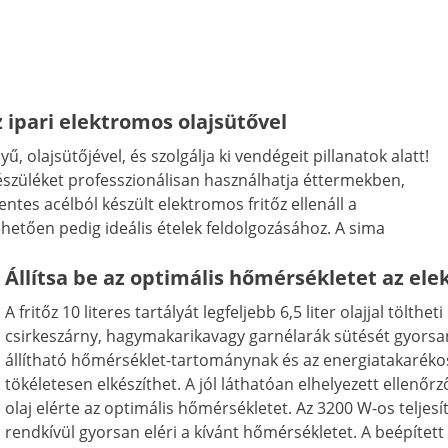
ipari elektromos olajsütővel
ű, olajsütőjével, és szolgálja ki vendégeit pillanatok alatt!
készüléket professzionálisan használhatja éttermekben,
tes acélból készült elektromos fritőz ellenáll a
hetően pedig ideális ételek feldolgozásához. A sima
Állítsa be az optimális hőmérsékletet az ele
A fritőz 10 literes tartályát legfeljebb 6,5 liter olajjal töl
csirkeszárny, hagymakarikavagy garnélarák sütését gyorsa
állítható hőmérséklet-tartománynak és az energiatakaréko
tökéletesen elkészíthet. A jól láthatóan elhelyezett ellenőrz
olaj elérte az optimális hőmérsékletet. Az 3200 W-os teljes
rendkívül gyorsan eléri a kívánt hőmérsékletet. A beépített