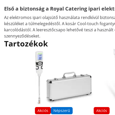
Első a biztonság a Royal Catering ipari elek
Az elektromos ipari olajsütő használata rendkívül biztons
készüléket a túlmelegedéstől. A kosár Cool-touch fogantyú
karcolódástól. A leeresztőcsapo lehetővé teszi a használt o
szennyeződéseket.
Tartozékok
Akciós
Népszerű
Akciós