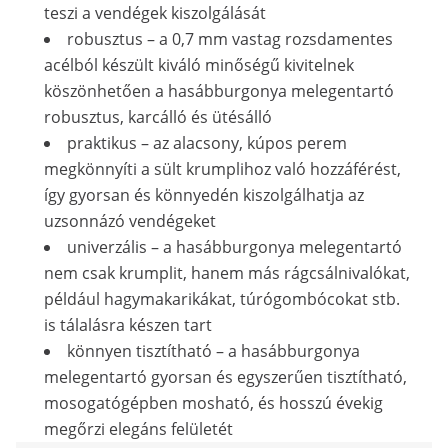
teszi a vendégek kiszolgálását
robusztus – a 0,7 mm vastag rozsdamentes
acélból készült kiváló minőségű kivitelnek
köszönhetően a hasábburgonya melegentartó
robusztus, karcálló és ütésálló
praktikus – az alacsony, kúpos perem
megkönnyíti a sült krumplihoz való hozzáférést,
így gyorsan és könnyedén kiszolgálhatja az
uzsonnázó vendégeket
univerzális – a hasábburgonya melegentartó
nem csak krumplit, hanem más rágcsálnivalókat,
például hagymakarikákat, túrógombócokat stb.
is tálalásra készen tart
könnyen tisztítható – a hasábburgonya
melegentartó gyorsan és egyszerűen tisztítható,
mosogatógépben mosható, és hosszú évekig
megőrzi elegáns felületét