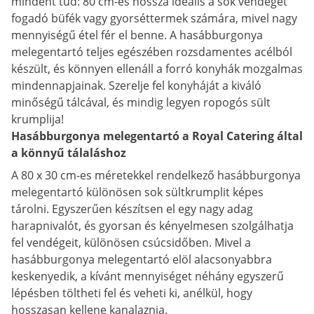
mindent tud: 80 cm-es hossza ideális a sok vendéget
fogadó büfék vagy gyorséttermek számára, mivel nagy
mennyiségű étel fér el benne. A hasábburgonya
melegentartó teljes egészében rozsdamentes acélból
készült, és könnyen ellenáll a forró konyhák mozgalmas
mindennapjainak. Szerelje fel konyháját a kiváló
minőségű tálcával, és mindig legyen ropogós sült
krumplija!
Hasábburgonya melegentartó a Royal Catering által
a könnyű tálaláshoz
A 80 x 30 cm-es méretekkel rendelkező hasábburgonya
melegentartó különösen sok sültkrumplit képes
tárolni. Egyszerűen készítsen el egy nagy adag
harapnivalót, és gyorsan és kényelmesen szolgálhatja
fel vendégeit, különösen csúcsidőben. Mivel a
hasábburgonya melegentartó elöl alacsonyabbra
keskenyedik, a kívánt mennyiséget néhány egyszerű
lépésben töltheti fel és veheti ki, anélkül, hogy
hosszasan kellene kanalaznia.