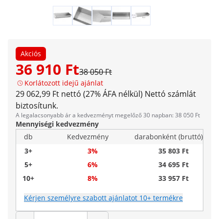
Akciós
36 910 Ft
38 050 Ft
Korlátozott idejű ajánlat
29 062,99 Ft nettó (27% ÁFA nélkül)
Nettó számlát
biztosítunk.
A legalacsonyabb ár a kedvezményt megelőző 30 napban: 38 050 Ft
Mennyiségi kedvezmény
db
Kedvezmény
darabonként (bruttó)
3+
3%
35 803 Ft
5+
6%
34 695 Ft
10+
8%
33 957 Ft
Kérjen személyre szabott ajánlatot 10+ termékre
Mennyiség