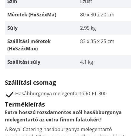
Szín
Ezüst
Méretek (HxSzéxMa)
80 x 30 x 20 cm
Súly
2.95 kg
Szállítási méretek
83 x 35 x 25 cm
(HxSzéxMax)
Szállítási súly
4.1 kg
Szállítási csomag
Hasábburgonya melegentartó RCFT-800
Termékleírás
Extra hosszú rozsdamentes acél hasábburgonya
melegentartó az extra finom falatokért!
A Royal Catering hasábburgonya melegentartó