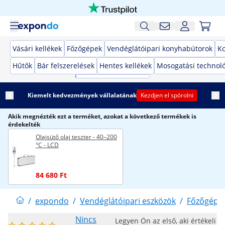
Vásári kellékek
Főzőgépek
Vendéglátóipari konyhabútorok
K
Hűtők
Bár felszerelések
Hentes kellékek
Mosogatási technol
Kiemelt kedvezmények vállalatának
Kezdjen el spórolni
Akik megnézték ezt a terméket, azokat a következő termékek is
érdekelték
Olajsütő olaj teszter - 40–200
°C - LCD
84 680 Ft
/
expondo
/
Vendéglátóipari eszközök
/
Főzőgépe
Nincs
Legyen Ön az első, aki értékeli