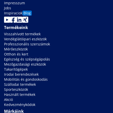
Impresszum
Jobs
Inspiraciok
Blog
Termékeink
Visszahívott termékek
Vendéglátóipari eszközök
Professzionális szerszámok
Mérőeszközök
Otthon és kert
Egészség és szépségápolás
Mezőgazdasági eszközök
Takarítógépek
Irodai berendezések
Mobilitás és gondoskodás
Szállodai termékek
Sporteszközök
Használt termékek
Akció
Kedvezménykódok
Márkáink