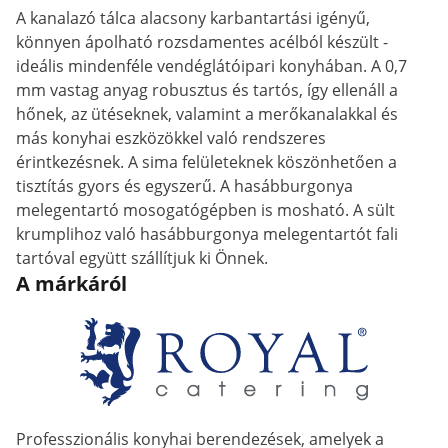
A kanalazó tálca alacsony karbantartási igényű,
könnyen ápolható rozsdamentes acélból készült -
ideális mindenféle vendéglátóipari konyhában. A 0,7
mm vastag anyag robusztus és tartós, így ellenáll a
hőnek, az ütéseknek, valamint a merőkanalakkal és
más konyhai eszközökkel való rendszeres
érintkezésnek. A sima felületeknek köszönhetően a
tisztítás gyors és egyszerű. A hasábburgonya
melegentartó mosogatógépben is mosható. A sült
krumplihoz való hasábburgonya melegentartót fali
tartóval együtt szállítjuk ki Önnek.
A márkáról
Professzionális konyhai berendezések, amelyek a