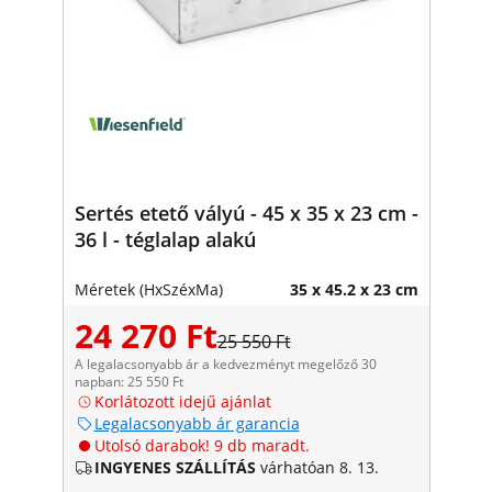
Sertés etető vályú - 45 x 35 x 23 cm -
36 l - téglalap alakú
Méretek (HxSzéxMa)
35 x 45.2 x 23 cm
24 270 Ft
25 550 Ft
A legalacsonyabb ár a kedvezményt megelőző 30
napban: 25 550 Ft
Korlátozott idejű ajánlat
Legalacsonyabb ár garancia
Utolsó darabok! 9 db maradt.
INGYENES SZÁLLÍTÁS
várhatóan 8. 13.