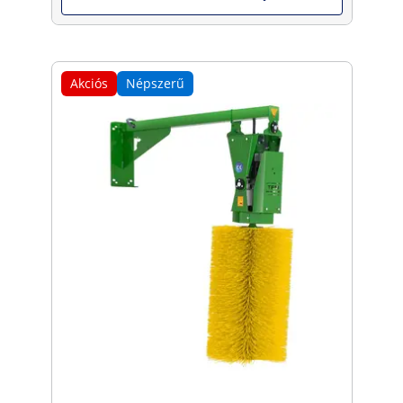
Akciós
Népszerű