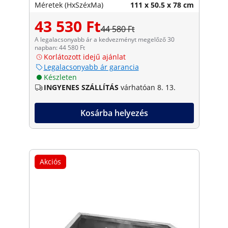
Méretek (HxSzéxMa)
111 x 50.5 x 78 cm
43 530 Ft
44 580 Ft
A legalacsonyabb ár a kedvezményt megelőző 30
napban: 44 580 Ft
Korlátozott idejű ajánlat
Legalacsonyabb ár garancia
Készleten
INGYENES SZÁLLÍTÁS
várhatóan 8. 13.
Kosárba helyezés
Akciós