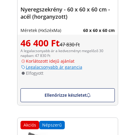
Nyeregszekrény - 60 x 60 x 60 cm -
acél (horganyzott)
Méretek (HxSzéxMa)
60 x 60 x 60 cm
46 400 Ft
47 830 Ft
A legalacsonyabb ár a kedvezményt megelőző 30
napban: 47 830 Ft
Korlátozott idejű ajánlat
Legalacsonyabb ár garancia
Elfogyott
Ellenőrizze készletet
Akciós
Népszerű