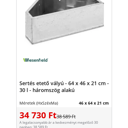
Sertés etető vályú - 64 x 46 x 21 cm -
30 l - háromszög alakú
Méretek (HxSzéxMa)
46 x 64 x 21 cm
34 730 Ft
38 589 Ft
A legalacsonyabb ár a kedvezményt megelőző 30
napban: 38 589 Ft