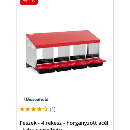
Akciós
(1)
Fészek - 4 rekesz - horganyzott acél
- falra szerelhető