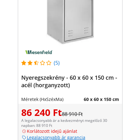
(5)
Nyeregszekrény - 60 x 60 x 150 cm -
acél (horganyzott)
Méretek (HxSzéxMa)
60 x 60 x 150 cm
86 240 Ft
88 910 Ft
A legalacsonyabb ár a kedvezményt megelőző 30
napban: 88 910 Ft
Korlátozott idejű ajánlat
Legalacsonyabb ár garancia