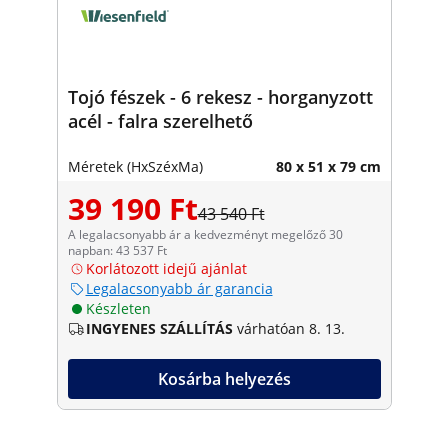
Tojó fészek - 6 rekesz - horganyzott
acél - falra szerelhető
Méretek (HxSzéxMa)
80 x 51 x 79 cm
39 190 Ft
43 540 Ft
A legalacsonyabb ár a kedvezményt megelőző 30
napban: 43 537 Ft
Korlátozott idejű ajánlat
Legalacsonyabb ár garancia
Készleten
INGYENES SZÁLLÍTÁS
várhatóan 8. 13.
Kosárba helyezés