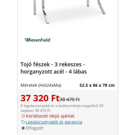
Tojó fészek - 3 rekeszes -
horganyzott acél - 4 lábas
Méretek (HxSzéxMa)
52.5 x 86 x 78 cm
37 320 Ft
38 470 Ft
A legalacsonyabb ár a kedvezményt megelőző 30
napban: 38 470 Ft
Korlátozott idejű ajánlat
Legalacsonyabb ár garancia
Elfogyott