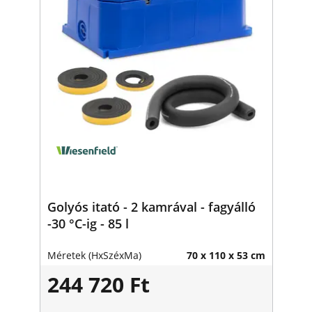
Golyós itató - 2 kamrával - fagyálló
-30 °C-ig - 85 l
Méretek (HxSzéxMa)
70 x 110 x 53 cm
244 720 Ft