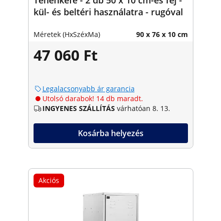
kül- és beltéri használatra - rugóval
Méretek (HxSzéxMa)
90 x 76 x 10 cm
47 060 Ft
Legalacsonyabb ár garancia
Utolsó darabok! 14 db maradt.
INGYENES SZÁLLÍTÁS
várhatóan 8. 13.
Kosárba helyezés
Akciós