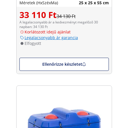
Méretek (HxSzéxMa)
25 x 25 x 55 cm
33 110 Ft
34 130 Ft
A legalacsonyabb ár a kedvezményt megelőző 30
napban: 34 130 Ft
Korlátozott idejű ajánlat
Legalacsonyabb ár garancia
Elfogyott
Ellenőrizze készletet