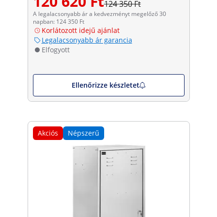
120 620 Ft
124 350 Ft
A legalacsonyabb ár a kedvezményt megelőző 30
napban: 124 350 Ft
Korlátozott idejű ajánlat
Legalacsonyabb ár garancia
Elfogyott
Ellenőrizze készletet
Akciós
Népszerű