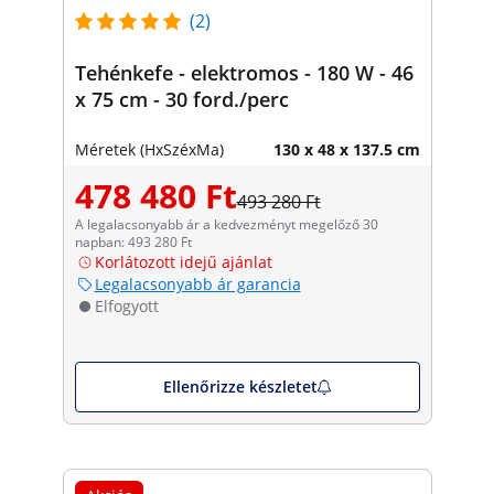
(2)
Tehénkefe - elektromos - 180 W - 46
x 75 cm - 30 ford./perc
Méretek (HxSzéxMa)
130 x 48 x 137.5 cm
478 480 Ft
493 280 Ft
A legalacsonyabb ár a kedvezményt megelőző 30
napban: 493 280 Ft
Korlátozott idejű ajánlat
Legalacsonyabb ár garancia
Elfogyott
Ellenőrizze készletet