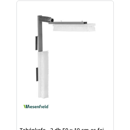
Tehénkefe - 2 db 50 x 10 cm-es fej -