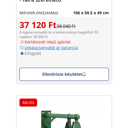
Méretek (HxSzéxMa)
106 x 50.5 x 49 cm
37 120 Ft
38 040 Ft
A legalacsonyabb ár a kedvezményt megelőző 30
napban: 38 040 Ft
Korlátozott idejű ajánlat
Legalacsonyabb ár garancia
Elfogyott
Ellenőrizze készletet
Akciós