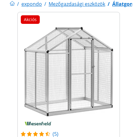
/
expondo
/
Mezőgazdasági eszközök
/
Állatgondo
Akciós
(5)