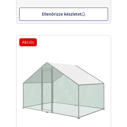
Ellenőrizze készletet
Akciós