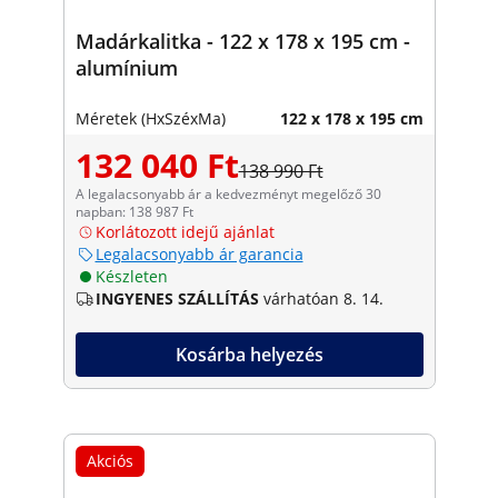
Madárkalitka - 122 x 178 x 195 cm -
alumínium
Méretek (HxSzéxMa)
122 x 178 x 195 cm
132 040 Ft
138 990 Ft
A legalacsonyabb ár a kedvezményt megelőző 30
napban: 138 987 Ft
Korlátozott idejű ajánlat
Legalacsonyabb ár garancia
Készleten
INGYENES SZÁLLÍTÁS
várhatóan 8. 14.
Kosárba helyezés
Akciós