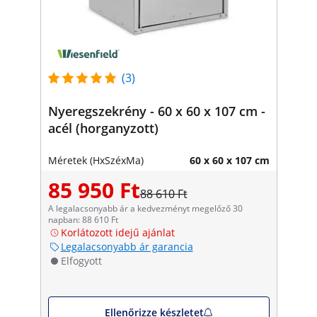
(3)
Nyeregszekrény - 60 x 60 x 107 cm -
acél (horganyzott)
Méretek (HxSzéxMa)
60 x 60 x 107 cm
85 950 Ft
88 610 Ft
A legalacsonyabb ár a kedvezményt megelőző 30
napban: 88 610 Ft
Korlátozott idejű ajánlat
Legalacsonyabb ár garancia
Elfogyott
Ellenőrizze készletet