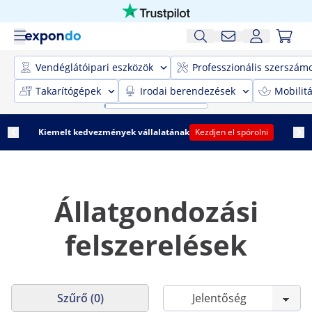
Vendéglátóipari eszközök
Professzionális szerszám
Takarítógépek
Irodai berendezések
Mobilit
Kiemelt kedvezmények vállalatának
Kezdjen el spórolni
Állatgondozási
felszerelések
Szűrő (0)