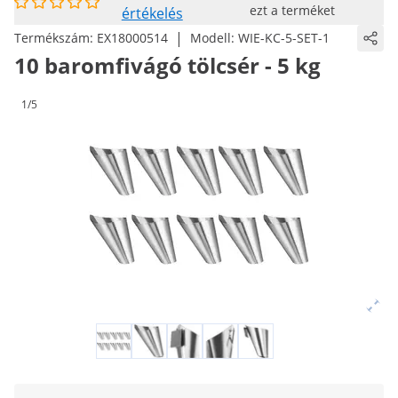
ezt a terméket
értékelés
|
Termékszám:
EX18000514
Modell:
WIE-KC-5-SET-1
10 baromfivágó tölcsér - 5 kg
1/5