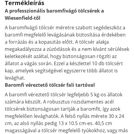
Termékleírás
A professzionális baromfivágó tölcsérek a
Wiesenfield-től
A baromfivágó tölcsér méretre szabott segédeszköz a
baromfi megfelelő levágásának biztosítása érdekében
a forrázás és a kopasztás előtt. A tölcsér alakja
megakadályozza a zúzódások és a nem kívánt sérülések
keletkezését azáltal, hogy biztonságosan rögzíti az
állatot a vágás során. Ezzel a készlettel 10 db tölcsért
kap, amelyek segítségével egyszerre több állatot is
levághat.
Baromfi véreztető tölcsér fali tartóval
A baromfi véreztető tölcsér legfeljebb 5 kg-os állatok
számára készült. A robusztus rozsdamentes acél
tölcsérek biztonságosan tartják a baromfit, így azok
megfelelően levághatók. A felső nyílás mérete 30 x 24
cm, az alsó nyílás pedig 13 x 10.5 cm-es. 40,5 cm
magasságával a tölcsér megfelelő tyúkokhoz, vagy más