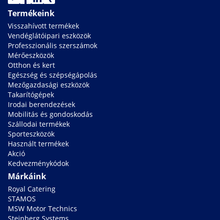
Termékeink
Visszahívott termékek
Vendéglátóipari eszközök
Professzionális szerszámok
Mérőeszközök
Otthon és kert
Egészség és szépségápolás
Mezőgazdasági eszközök
Takarítógépek
Irodai berendezések
Mobilitás és gondoskodás
Szállodai termékek
Sporteszközök
Használt termékek
Akció
Kedvezménykódok
Márkáink
Royal Catering
STAMOS
MSW Motor Technics
Steinberg Systems