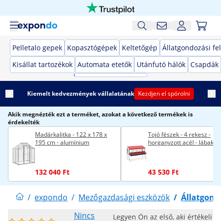
Pelletalo gepek
Kopasztógépek
Keltetőgép
Állatgondozási fe
Kisállat tartozékok
Automata etetők
Utánfutó hálók
Csapdák
Kiemelt kedvezmények vállalatának
Kezdjen el spórolni
Akik megnézték ezt a terméket, azokat a következő termékek is
érdekelték
Madárkalitka - 122 x 178 x
Tojó fészek - 4 rekesz -
195 cm - alumínium
horganyzott acél - lábakka
132 040 Ft
43 530 Ft
/
expondo
/
Mezőgazdasági eszközök
/
Állatgondo
Nincs
Legyen Ön az első, aki értékeli