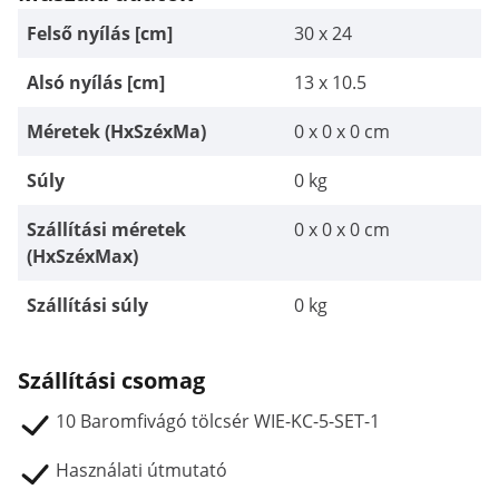
Felső nyílás [cm]
30 x 24
Alsó nyílás [cm]
13 x 10.5
Méretek (HxSzéxMa)
0 x 0 x 0 cm
Súly
0 kg
Szállítási méretek
0 x 0 x 0 cm
(HxSzéxMax)
Szállítási súly
0 kg
Szállítási csomag
10 Baromfivágó tölcsér WIE-KC-5-SET-1
Használati útmutató