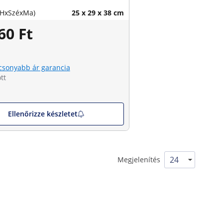
(HxSzéxMa)
25 x 29 x 38 cm
60 Ft
csonyabb ár garancia
tt
Ellenőrizze készletet
Megjelenítés