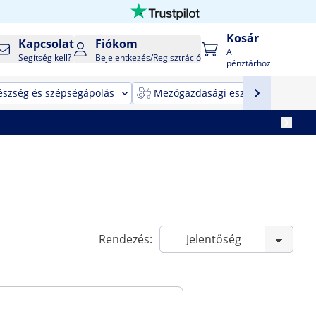
Kosár
Kapcsolat
Fiókom
A
Segítség kell?
Bejelentkezés/Regisztráció
pénztárhoz
észség és szépségápolás
Mezőgazdasági eszközök
T
Rendezés: