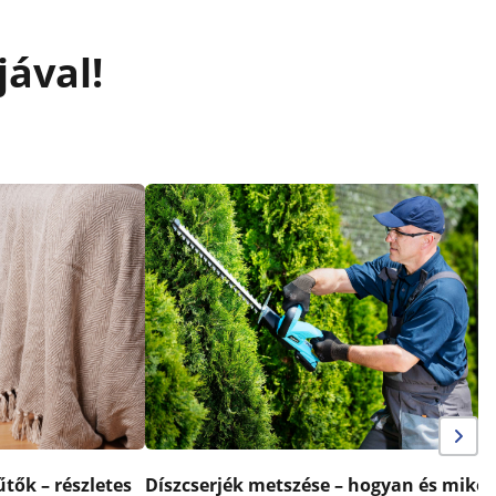
jával!
tők – részletes
Díszcserjék metszése – hogyan és mikor