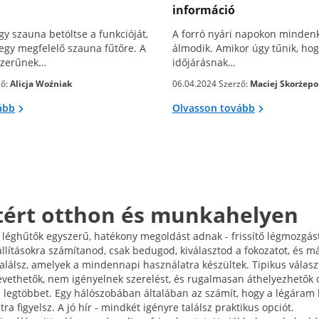
információ
y szauna betöltse a funkcióját,
A forró nyári napokon mindenk
egy megfelelő szauna fűtőre. A
álmodik. Amikor úgy tűnik, ho
szerűnek…
időjárásnak…
ző:
Alicja Woźniak
06.04.2024 Szerző:
Maciej Skorżepo
ább
Olvasson tovább
tért otthon és munkahelyen
 léghűtők egyszerű, hatékony megoldást adnak - frissítő légmozgás
llításokra számítanod, csak bedugod, kiválasztod a fokozatot, és má
lálsz, amelyek a mindennapi használatra készültek. Tipikus választ
vethetők, nem igényelnek szerelést, és rugalmasan áthelyezhetők 
a legtöbbet. Egy hálószobában általában az számít, hogy a légáram 
ra figyelsz. A jó hír - mindkét igényre találsz praktikus opciót.