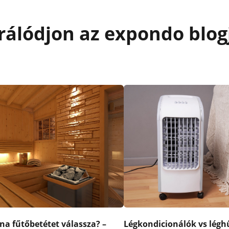
rálódjon az expondo blog
na fűtőbetétet válassza? –
Légkondicionálók vs léghű