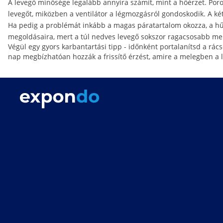
A levegő minősége legalább annyira számít, mint a hőérzet. Por
levegőt, miközben a ventilátor a légmozgásról gondoskodik. A két
Ha pedig a problémát inkább a magas páratartalom okozza, a hűv
megoldásaira, mert a túl nedves levegő sokszor ragacsosabb mele
Végül egy gyors karbantartási tipp - időnként portalanítsd a rác
nap megbízhatóan hozzák a frissítő érzést, amire a melegben a