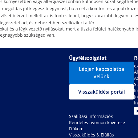
os környezetben vagy allergiaszezonban különösen sokat segíthetn
 megoldás jól kiegészíti egymást, ha a cél a komfort és a jobb közér
ösebb érzet mellett az is fontos lehet, hogy szárazabb legyen a l
gérzetet ad, és nehezebben szellőzik ki a tér.
sokat és a légkivezető nyílásokat, mert a tiszta felület hatékonyabb
 legnagyobb szükséged van.
Ügyfélszolgálat
R
e
Lépjen kapcsolatba
Ál
velünk
A
S
I
Visszaküldési portál
J
In
Szállítási információk
Rendelés nyomon követése
Fiókom
Visszaküldés & Elállás