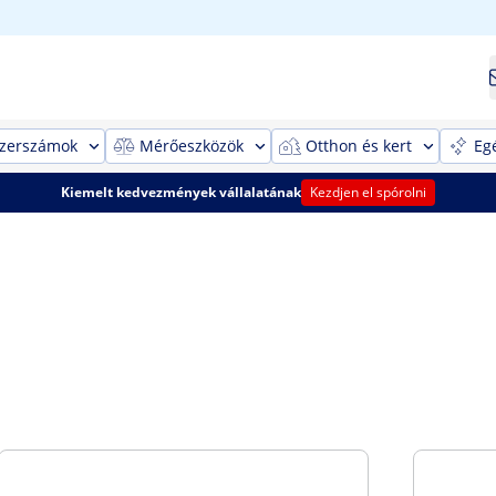
szerszámok
Mérőeszközök
Otthon és kert
Eg
Kiemelt kedvezmények vállalatának
Kezdjen el spórolni