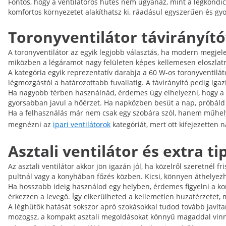
Fontos, hogy a ventilátoros hűtés nem ugyanaz, mint a légkondici
komfortos környezetet alakíthatsz ki, ráadásul egyszerűen és gy
Toronyventilátor távirányító
A toronyventilátor az egyik legjobb választás, ha modern megjelen
miközben a légáramot nagy felületen képes kellemesen eloszlatn
A kategória egyik reprezentatív darabja a 60 W-os toronyventilá
légmozgástól a határozottabb fuvallatig. A távirányító pedig igaz
Ha nagyobb térben használnád, érdemes úgy elhelyezni, hogy a l
gyorsabban javul a hőérzet. Ha napközben besüt a nap, próbáld a 
Ha a felhasználás már nem csak egy szobára szól, hanem műhely
megnézni az
ipari ventilátorok
kategóriát, mert ott kifejezetten 
Asztali ventilátor és extra t
Az asztali ventilátor akkor jön igazán jól, ha közelről szeretnél f
pultnál vagy a konyhában főzés közben. Kicsi, könnyen áthelyezh
Ha hosszabb ideig használod egy helyben, érdemes figyelni a kom
érkezzen a levegő. Így elkerülheted a kellemetlen huzatérzetet,
A léghűtők hatását sokszor apró szokásokkal tudod tovább javíta
mozogsz, a kompakt asztali megoldásokat könnyű magaddal vinni, 