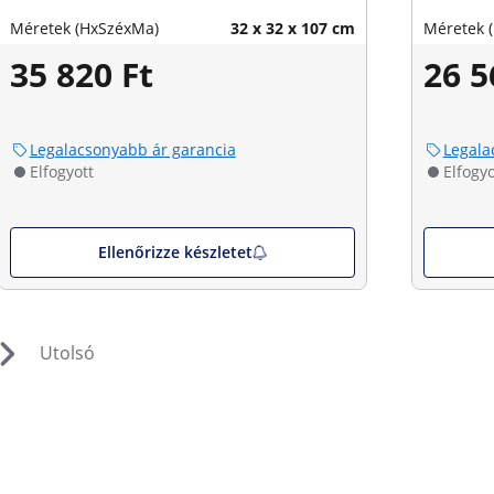
Méretek (HxSzéxMa)
32 x 32 x 107 cm
Méretek 
35 820 Ft
26 5
Legalacsonyabb ár garancia
Legala
Elfogyott
Elfogyo
Ellenőrizze készletet
Utolsó