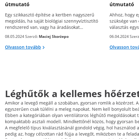
útmutató
útmutató
Egy szikkasztó építése a kertben nagyszerű
Ahhoz, hogy eg
megoldás, ha saját biológiai szennyvíztisztító
szüksége van 
rendszered van, vagy ha áradásokat…
választás egy
08.05.2024 Szerző:
Maciej Skorżepo
06.04.2024 Szer
Olvasson tovább
Olvasson tov
Léghűtők a kellemes hőérze
Amikor a levegő megáll a szobában, gyorsan romlik a közérzet. A
egyszerűen csak túlélni a meleg napokat. Nem kell bonyolult beá
Ebben a kategóriában olyan ventilátoros léghűtő megoldásokat ta
kompaktabb asztali modell. Mindkettőnél közös, hogy gyorsan be
A megfelelő típus kiválasztásánál gondold végig, hol használod 
pedig az, hogy célzottan rád fújja a levegőt, miközben te a feladat