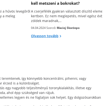
kell metszeni a bokrokat?
i a hűvös levegőről
A cserjefélék gyakran választott díszítő elemek 
gy a meleg
kertben. Ez nem meglepetés, mivel egész évbe
zöldek maradnak,…
04.04.2024 Szerző:
Maciej Skorżepo
Olvasson tovább
t teremtenek, így könnyebb koncentrálni, pihenni, vagy
r érzed is a különbséget.
ás egy nagyobb teljesítményű toronykialakítás, illetve egy
oda, ahol épp szükséged van rájuk.
kellemes legyen és ne foglaljon sok helyet. Egy dolgozósarokban