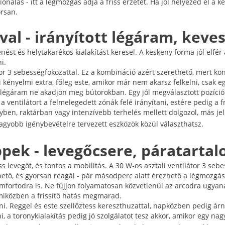
onálás - itt a légmozgás adja a friss érzetet. Ha jól helyezed el a
orsan.
val - irányított légáram, keve
ést és helytakarékos kialakítást keresel. A keskeny forma jól elfér 
i.
tor 3 sebességfokozattal. Ez a kombináció azért szerethető, mert k
i kényelmi extra, főleg este, amikor már nem akarsz felkelni, csak eg
égáram ne akadjon meg bútorokban. Egy jól megválasztott pozíció 
ventilátort a felmelegedett zónák felé irányítani, estére pedig a f
ben, raktárban vagy intenzívebb terhelés mellett dolgozol, más je
nagyobb igénybevételre tervezett eszközök közül választhatsz.
ippek - levegőcsere, páratartal
riss levegőt, és fontos a mobilitás. A 30 W-os asztali ventilátor 3 se
ető, és gyorsan reagál - pár másodperc alatt érezhető a légmozgás
fortodra is. Ne fújjon folyamatosan közvetlenül az arcodra ugyana
 miközben a frissítő hatás megmarad.
ni. Reggel és este szellőztess kereszthuzattal, napközben pedig árn
a toronykialakítás pedig jó szolgálatot tesz akkor, amikor egy na