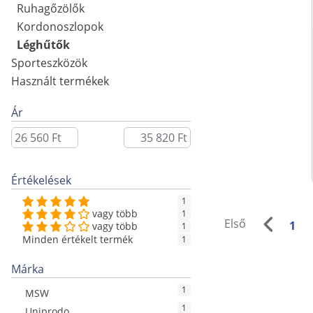
Ruhagőzölők
Kordonoszlopok
Léghűtők
Sporteszközök
Használt termékek
Ár
Értékelések
1
vagy több
1
Első
1
vagy több
1
Minden értékelt termék
1
Márka
1
MSW
1
Uniprodo