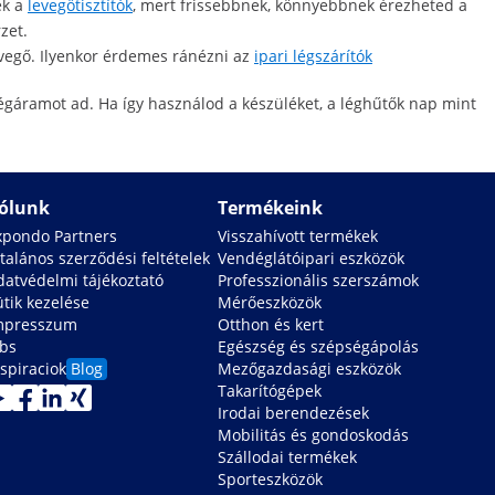
ek a
levegőtisztítók
, mert frissebbnek, könnyebbnek érezheted a
zet.
evegő. Ilyenkor érdemes ránézni az
ipari légszárítók
 légáramot ad. Ha így használod a készüléket, a léghűtők nap mint
ólunk
Termékeink
xpondo Partners
Visszahívott termékek
talános szerződési feltételek
Vendéglátóipari eszközök
datvédelmi tájékoztató
Professzionális szerszámok
ütik kezelése
Mérőeszközök
mpresszum
Otthon és kert
obs
Egészség és szépségápolás
spiraciok
Blog
Mezőgazdasági eszközök
Takarítógépek
Irodai berendezések
Mobilitás és gondoskodás
Szállodai termékek
Sporteszközök