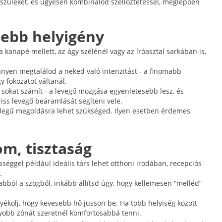
 készüléket, és ügyesen kombinálod szellőztetéssel, meglepően
sebb helyigény
a kanapé mellett, az ágy szélénél vagy az íróasztal sarkában is,
önnyen megtalálod a neked való intenzitást - a finomabb
y fokozatot váltanál.
sokat számít - a levegő mozgása egyenletesebb lesz, és
riss levegő beáramlását segíteni vele.
llegű megoldásra lehet szükséged. Ilyen esetben érdemes
om, tisztaság
bességgel például ideális társ lehet otthoni irodában, recepciós
.
bból a szögből, inkább állítsd úgy, hogy kellemesen “melléd”
yékolj, hogy kevesebb hő jusson be. Ha több helyiség között
gyobb zónát szeretnél komfortosabbá tenni.