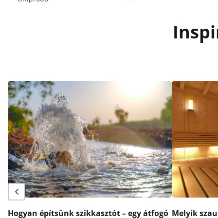
Inspi
Hogyan építsünk szikkasztót – egy átfogó
Melyik szau