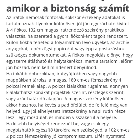
amikor a biztonság számít
Az iratok nemcsak fontosak, sokszor érzékeny adatokat is
tartalmaznak. Ilyenkor különösen jól jön egy zárható kivitel.
A 4 fiókos, 132 cm magas iratrendező szekrény praktikus
választás, ha szereted a gyors, fiókonként tagolt rendszert.
Külön fiókba teheted a folyamatban lévő ügyeket, az archív
anyagokat, a pénzügyi papírokat vagy épp a postázáshoz
szükséges dokumentumokat. A fiókos megoldás előnye, hogy
egyszerre átlátható és helytakarékos, mert a tartalom „előre”
jön hozzád, nem kell mindenért benyúlnod.
Ha inkább dobozokban, iratgyűjtőkben vagy nagyobb
mappákban tárolsz, a magas, 180 cm-es fémszekrény 4
polccal remek alap. A polcos kialakítás rugalmas. Könnyen
kialakíthatsz zónákat projektek szerint, részlegek szerint,
vagy akár határidő alapján. A magas szekrény különösen
akkor hasznos, ha kevés a padlófelület, de felfelé még van
helyed. Egy jól elhelyezett iratszekrény a napi rutin része
lesz - egy mozdulat, és minden visszakerül a helyére.
Ha kisebb helyiséget rendeznél be, vagy csak egy
megbízható kiegészítő tárolóra van szükséged, a 102 cm-es,
2 polcos fémszekrény jó kompromisszum. Elfér nyomtató