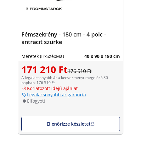
Fémszekrény - 180 cm - 4 polc -
antracit szürke
Méretek (HxSzéxMa)
40 x 90 x 180 cm
171 210 Ft
176 510 Ft
A legalacsonyabb ár a kedvezményt megelőző 30
napban: 176 510 Ft
Korlátozott idejű ajánlat
Legalacsonyabb ár garancia
Elfogyott
Ellenőrizze készletet