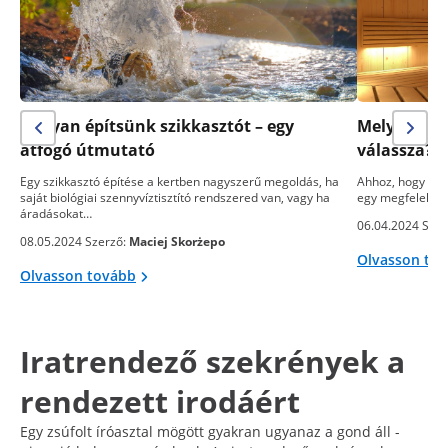
Hogyan építsünk szikkasztót – egy
Melyik sza
átfogó útmutató
válassza? 
Egy szikkasztó építése a kertben nagyszerű megoldás, ha
Ahhoz, hogy egy
saját biológiai szennyvíztisztító rendszered van, vagy ha
egy megfelelő s
áradásokat…
06.04.2024 Szer
08.05.2024 Szerző:
Maciej Skorżepo
Olvasson to
Olvasson tovább
Iratrendező szekrények a
rendezett irodáért
Egy zsúfolt íróasztal mögött gyakran ugyanaz a gond áll -