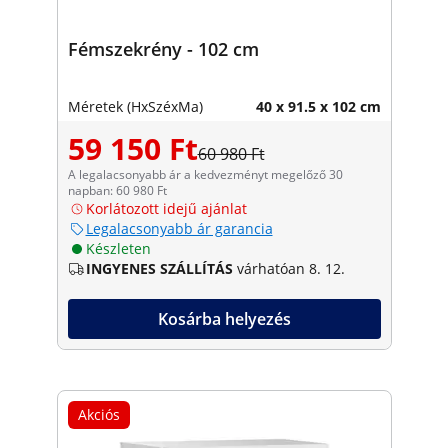
Fémszekrény - 102 cm
Méretek (HxSzéxMa)
40 x 91.5 x 102 cm
59 150 Ft
60 980 Ft
A legalacsonyabb ár a kedvezményt megelőző 30
napban: 60 980 Ft
Korlátozott idejű ajánlat
Legalacsonyabb ár garancia
Készleten
INGYENES SZÁLLÍTÁS
várhatóan 8. 12.
Kosárba helyezés
Akciós