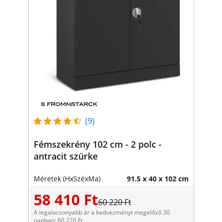
(9)
Fémszekrény 102 cm - 2 polc -
antracit szürke
Méretek (HxSzéxMa)
91.5 x 40 x 102 cm
58 410 Ft
60 220 Ft
A legalacsonyabb ár a kedvezményt megelőző 30
napban: 60 220 Ft