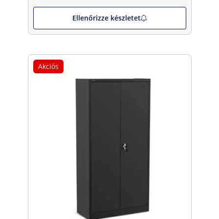
Ellenőrizze készletet
Akciós