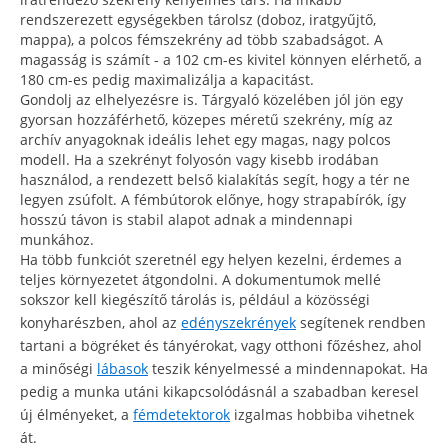
rendszerezett egységekben tárolsz (doboz, iratgyűjtő,
mappa), a polcos fémszekrény ad több szabadságot. A
magasság is számít - a 102 cm-es kivitel könnyen elérhető, a
180 cm-es pedig maximalizálja a kapacitást.
Gondolj az elhelyezésre is. Tárgyaló közelében jól jön egy
gyorsan hozzáférhető, közepes méretű szekrény, míg az
archív anyagoknak ideális lehet egy magas, nagy polcos
modell. Ha a szekrényt folyosón vagy kisebb irodában
használod, a rendezett belső kialakítás segít, hogy a tér ne
legyen zsúfolt. A fémbútorok előnye, hogy strapabírók, így
hosszú távon is stabil alapot adnak a mindennapi
munkához.
Ha több funkciót szeretnél egy helyen kezelni, érdemes a
teljes környezetet átgondolni. A dokumentumok mellé
sokszor kell kiegészítő tárolás is, például a közösségi
konyharészben, ahol az
edényszekrények
segítenek rendben
tartani a bögréket és tányérokat, vagy otthoni főzéshez, ahol
a minőségi
lábasok
teszik kényelmessé a mindennapokat. Ha
pedig a munka utáni kikapcsolódásnál a szabadban keresel
új élményeket, a
fémdetektorok
izgalmas hobbiba vihetnek
át.