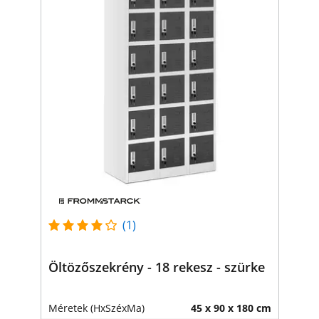
(1)
Öltözőszekrény - 18 rekesz - szürke
Méretek (HxSzéxMa)
45 x 90 x 180 cm