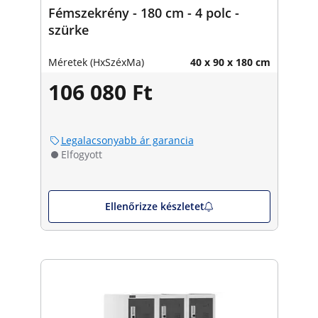
Fémszekrény - 180 cm - 4 polc -
szürke
Méretek (HxSzéxMa)
40 x 90 x 180 cm
106 080 Ft
Legalacsonyabb ár garancia
Elfogyott
Ellenőrizze készletet