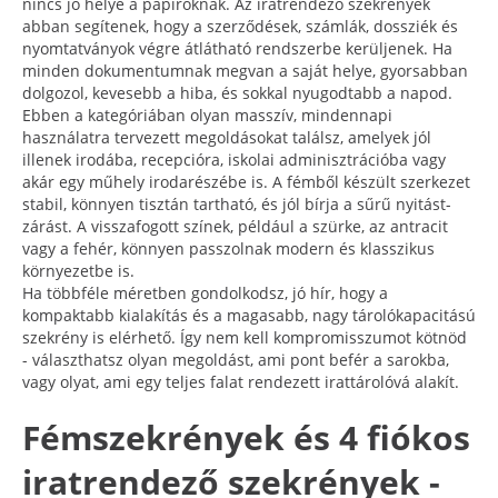
nincs jó helye a papíroknak. Az iratrendező szekrények
abban segítenek, hogy a szerződések, számlák, dossziék és
nyomtatványok végre átlátható rendszerbe kerüljenek. Ha
minden dokumentumnak megvan a saját helye, gyorsabban
dolgozol, kevesebb a hiba, és sokkal nyugodtabb a napod.
Ebben a kategóriában olyan masszív, mindennapi
használatra tervezett megoldásokat találsz, amelyek jól
illenek irodába, recepcióra, iskolai adminisztrációba vagy
akár egy műhely irodarészébe is. A fémből készült szerkezet
stabil, könnyen tisztán tartható, és jól bírja a sűrű nyitást-
zárást. A visszafogott színek, például a szürke, az antracit
vagy a fehér, könnyen passzolnak modern és klasszikus
környezetbe is.
Ha többféle méretben gondolkodsz, jó hír, hogy a
kompaktabb kialakítás és a magasabb, nagy tárolókapacitású
szekrény is elérhető. Így nem kell kompromisszumot kötnöd
- választhatsz olyan megoldást, ami pont befér a sarokba,
vagy olyat, ami egy teljes falat rendezett irattárolóvá alakít.
Fémszekrények és 4 fiókos
iratrendező szekrények -