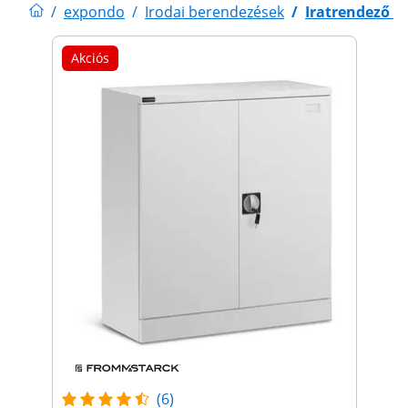
/
expondo
/
Irodai berendezések
/
Iratrendező s
Akciós
(6)