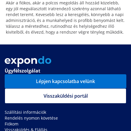
Akár a fiókos, akár a polcos megoldás áll hozzád közelebb,
egy jól megválasztott iratrendező szekrény azonnal látható
rendet teremt. Kevesebb lesz a keresgélés, könnyebb a napi
adminisztráció, és a munkahelyed is profibb benyomást kelt.
Válassz a méretedhez, rutinodhoz és helyiségedhez illő
kivitelből, és élvezd, hogy a rendszer végre tényleg működik.
Ügyfélszolgálat
Lépjen kapcsolatba velünk
Visszaküldési portál
Szállítási információk
Rendelés nyomon követése
Fiókom
Visszaküldés & Elállás