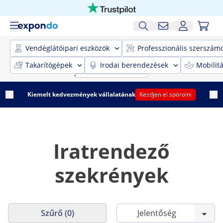
Vendéglátóipari eszközök
Professzionális szerszám
Takarítógépek
Irodai berendezések
Mobilit
Kiemelt kedvezmények vállalatának
Kezdjen el spórolni
Iratrendező
szekrények
Szűrő (0)