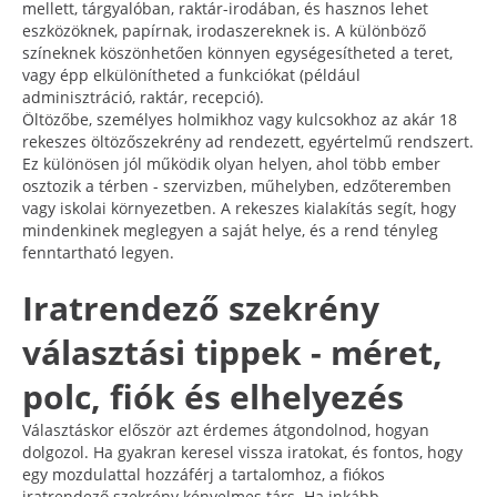
mellett, tárgyalóban, raktár-irodában, és hasznos lehet
eszközöknek, papírnak, irodaszereknek is. A különböző
színeknek köszönhetően könnyen egységesítheted a teret,
vagy épp elkülönítheted a funkciókat (például
adminisztráció, raktár, recepció).
Öltözőbe, személyes holmikhoz vagy kulcsokhoz az akár 18
rekeszes öltözőszekrény ad rendezett, egyértelmű rendszert.
Ez különösen jól működik olyan helyen, ahol több ember
osztozik a térben - szervizben, műhelyben, edzőteremben
vagy iskolai környezetben. A rekeszes kialakítás segít, hogy
mindenkinek meglegyen a saját helye, és a rend tényleg
fenntartható legyen.
Iratrendező szekrény
választási tippek - méret,
polc, fiók és elhelyezés
Választáskor először azt érdemes átgondolnod, hogyan
dolgozol. Ha gyakran keresel vissza iratokat, és fontos, hogy
egy mozdulattal hozzáférj a tartalomhoz, a fiókos
iratrendező szekrény kényelmes társ. Ha inkább