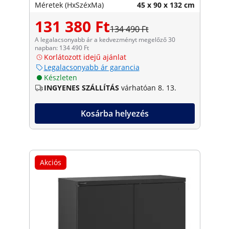
Méretek (HxSzéxMa)
45 x 90 x 132 cm
131 380 Ft
134 490 Ft
A legalacsonyabb ár a kedvezményt megelőző 30
napban: 134 490 Ft
Korlátozott idejű ajánlat
Legalacsonyabb ár garancia
Készleten
INGYENES SZÁLLÍTÁS
várhatóan 8. 13.
Kosárba helyezés
Akciós