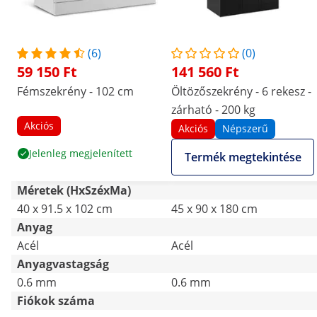
(6)
(0)
59 150 Ft
141 560 Ft
Fémszekrény - 102 cm
Öltözőszekrény - 6 rekesz -
zárható - 200 kg
Akciós
Akciós
Népszerű
Jelenleg megjelenített
Termék megtekintése
Méretek (HxSzéxMa)
40 x 91.5 x 102 cm
45 x 90 x 180 cm
Anyag
Acél
Acél
Anyagvastagság
0.6 mm
0.6 mm
Fiókok száma