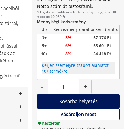
Nettó számlát biztosítunk.
nt acélból
A legalacsonyabb ár a kedvezményt megelőző 30
ár
napban: 60 980 Ft
Mennyiségi kedvezmény
 zárral,
db
Kedvezmény
darabonként (bruttó)
3+
3%
57 376 Ft
c,
bírással
5+
6%
55 601 Ft
lások az
10+
8%
54 418 Ft
ekében
Kérjen személyre szabott ajánlatot
10+ termékre
egyértelmű
Mennyiség
-
+
Kosárba helyezés
Vásároljon most
Készleten
INGYENES SZÁLLÍTÁS
várhatóan