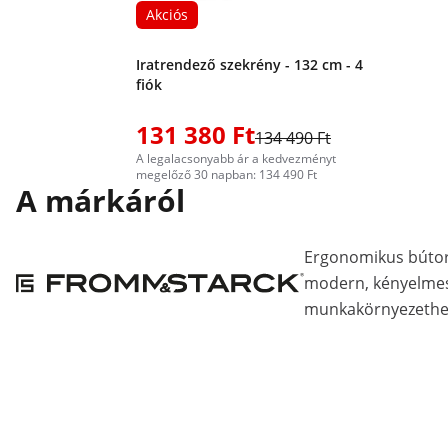
Akciós
Iratrendező szekrény - 132 cm - 4
fiók
131 380 Ft
134 490 Ft
A legalacsonyabb ár a kedvezményt
megelőző 30 napban: 134 490 Ft
A márkáról
Ergonomikus bútor
modern, kényelmes
munkakörnyezethe