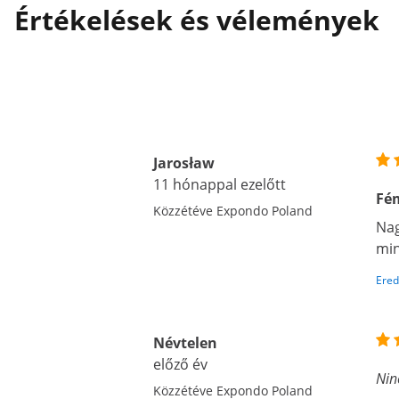
Értékelések és vélemények
Jarosław
11 hónappal ezelőtt
Fém
Közzétéve Expondo Poland
Nag
min
Ered
Névtelen
előző év
Nin
Közzétéve Expondo Poland