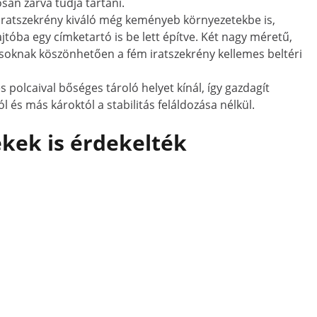
an zárva tudja tartani.
 iratszekrény kiváló még keményeb környezetekbe is,
tóba egy címketartó is be lett építve. Két nagy méretű,
ílásoknak köszönhetően a fém iratszekrény kellemes beltéri
 polcaival bőséges tároló helyet kínál, így gazdagít
és más károktól a stabilitás feláldozása nélkül.
kek is érdekelték