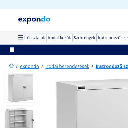
Íróasztalok
Irodai kukák
Szekrények
Iratrendező sz
/
expondo
/
Irodai berendezések
/
Iratrendező s