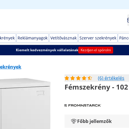
ekrények
Reklámanyagok
Vetítővásznak
Szerver szekrények
Pánc
Kiemelt kedvezmények vállalatának
Kezdjen el spórolni
zekrények
(6) értékelés
Fémszekrény - 102
Főbb jellemzők