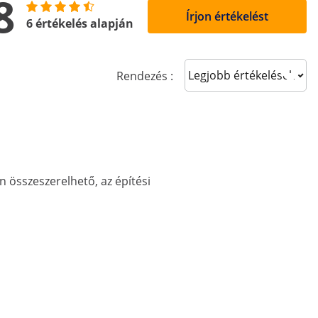
8
Írjon értékelést
6 értékelés alapján
Sort reviews
Rendezés :
 összeszerelhető, az építési