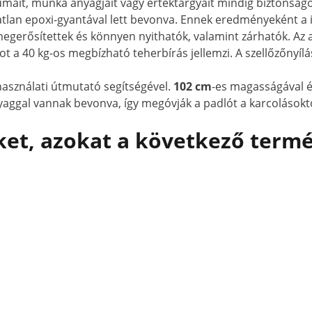
it, munka anyagjait vagy értéktárgyait mindig biztonságos
tatlan epoxi-gyantával lett bevonva. Ennek eredményeként a
gerősítettek és könnyen nyithatók, valamint zárhatók. Az aj
lcot a 40 kg-os megbízható teherbírás jellemzi. A szellőzőny
asználati útmutató segítségével.
102 cm
-es magasságával és
gal vannak bevonva, így megóvják a padlót a karcolásoktól 
et, azokat a következő termé