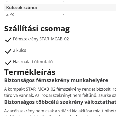
-
-
Kulcsok száma
2 Pc
-
Szállítási csomag
Fémszekrény STAR_MCAB_02
2 kulcs
Használati útmutató
Termékleírás
Biztonságos fémszekrény munkahelyére
A kompakt STAR_MCAB_02 fémszekrény rendet biztosít i
tárolva vannak. Az irodai szekrényt nem feltűnő, szürke sz
Biztonságos többcélú szekrény változtathat
Az acélszekrény nem csak a szilárd kialakítása miatt hihet