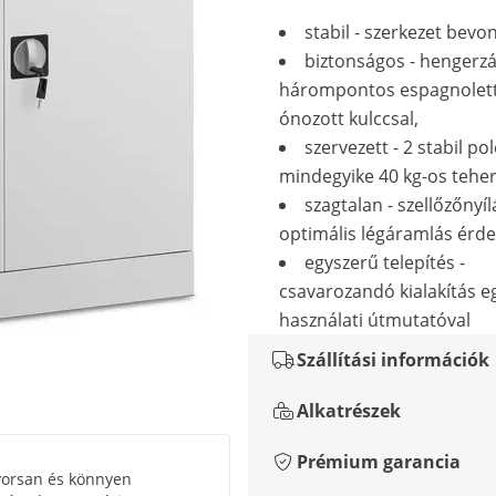
stabil - szerkezet bevo
biztonságos - hengerz
hárompontos espagnolette
ónozott kulccsal,
szervezett - 2 stabil pol
mindegyike 40 kg-os teher
szagtalan - szellőzőnyí
optimális légáramlás érd
egyszerű telepítés -
csavarozandó kialakítás 
használati útmutatóval
Szállítási információk
Alkatrészek
Prémium garancia
yorsan és könnyen