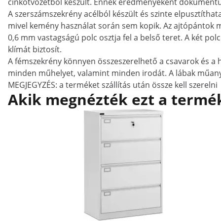
cinkötvözetből készült. Ennek eredményeként dokumentuma
A szerszámszekrény acélból készült és szinte elpusztítha
mivel kemény használat során sem kopik. Az ajtópántok me
0,6 mm vastagságú polc osztja fel a belső teret. A két po
klímát biztosít.
A fémszekrény könnyen összeszerelhető a csavarok és a h
minden műhelyet, valamint minden irodát. A lábak műanyag
MEGJEGYZÉS: a terméket szállítás után össze kell szerelni
Akik megnézték ezt a termék