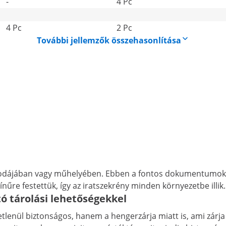
-
4 Pc
4 Pc
2 Pc
További jellemzők összehasonlítása
rodájában vagy műhelyében. Ebben a fontos dokumentumok
ínűre festettük, így az iratszekrény minden környezetbe illik.
ó tárolási lehetőségekkel
etlenül biztonságos, hanem a hengerzárja miatt is, ami zárja 