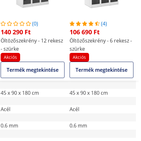
(0)
(4)
140 290 Ft
106 690 Ft
Öltözőszekrény - 12 rekesz
Öltözőszekrény - 6 rekesz -
- szürke
szürke
Akciós
Akciós
Termék megtekintése
Termék megtekintése
45 x 90 x 180 cm
45 x 90 x 180 cm
Acél
Acél
0.6 mm
0.6 mm