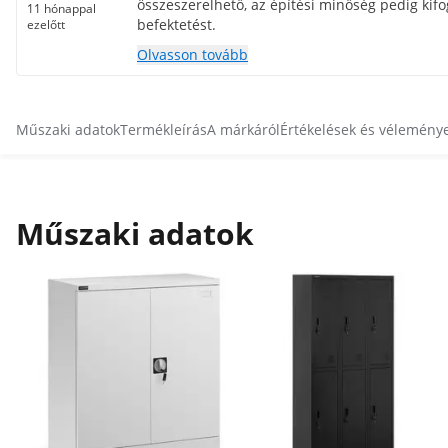
összeszerelhető, az építési minőség pedig kif
11 hónappal
befektetést.
ezelőtt
Olvasson tovább
Műszaki adatok
Termékleírás
A márkáról
Értékelések és vélemény
Műszaki adatok