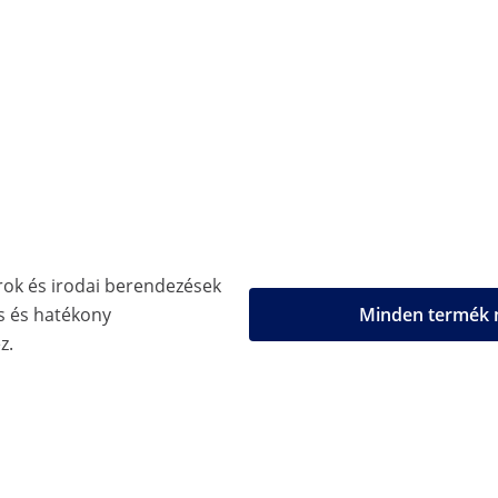
ok és irodai berendezések
 és hatékony
Minden termék m
z.