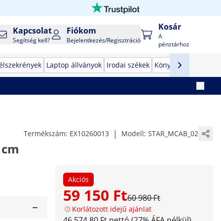
Kosár
Kapcsolat
Fiókom
A
Segítség kell?
Bejelentkezés/Regisztráció
pénztárhoz
élszekrények
Laptop állványok
Irodai székek
Könyvespolcok
Pén
|
Termékszám:
EX10260013
Modell:
STAR_MCAB_02
 cm
Akciós
59 150 Ft
60 980 Ft
Korlátozott idejű ajánlat
46 574,80 Ft nettó (27% ÁFA nélkül)