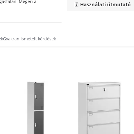
ogástalan. Megéri a
Használati útmutató
ek
Gyakran ismételt kérdések