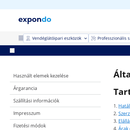
Vendéglátóipari eszközök
Professzionális 
Ált
Használt elemek kezelése
Árgarancia
Tar
Szállítási információk
Hatál
Impresszum
Szer
Elállá
Fizetési módok
Árak 