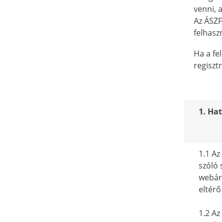
venni, 
Az ÁSZF
felhasz
Ha a fe
regiszt
1. Ha
1.1 Az
szóló 
webáru
eltérő
1.2 Az