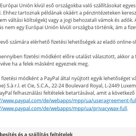
 Európai Unión kívül eső országokba való szállításokat egyes
i. Ehhez tartoznak példának okáért a pénzintézeteken keresztü
m váltási költségek) vagy a jogi behozatali vámok és adók. A
tás nem egy Európai Unión kívüli országba történik, ám a fize
vevő számára elérhető fizetési lehetőségek az eladó online-
ennyiben fizetési módként előre utalást választott, akkor a
kivéve ha a felek másként egyeznek meg.
 fizetési módként a PayPal által nyújtott egyik lehetőséget vá
e) S.à r.l. et Cie, S.C.A., 22-24 Boulevard Royal, L-2449 Lux
PayPal felhasználási feltételek betartásával, amit a követke
://www.paypal.com/de/webapps/mpp/ua/useragreement-ful
://www.paypal.com/de/webapps/mpp/ua/privacywax-full
.
besítés és a szállítás feltételek