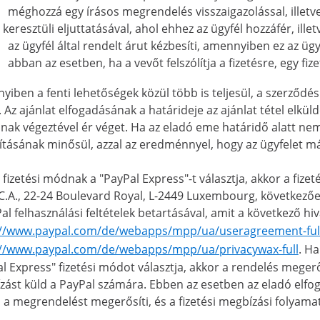
méghozzá egy írásos megrendelés visszaigazolással, illetv
keresztüli eljuttatásával, ahol ehhez az ügyfél hozzáfér, illet
az ügyfél által rendelt árut kézbesíti, amennyiben ez az ü
abban az esetben, ha a vevőt felszólítja a fizetésre, egy fizet
iben a fenti lehetőségek közül több is teljesül, a szerződés 
 Az ajánlat elfogadásának a határideje az ajánlat tétel elkül
ának végeztével ér véget. Ha az eladó eme határidő alatt nem 
ításának minősül, azzal az eredménnyel, hogy az ügyfelet má
 fizetési módnak a "PayPal Express"-t választja, akkor a fizeté
.C.A., 22-24 Boulevard Royal, L-2449 Luxembourg, következőekb
al felhasználási feltételek betartásával, amit a következő h
://www.paypal.com/de/webapps/mpp/ua/useragreement-ful
://www.paypal.com/de/webapps/mpp/ua/privacywax-full
. Ha
l Express" fizetési módot választja, akkor a rendelés megerő
ást küld a PayPal számára. Ebben az esetben az eladó elfoga
 a megrendelést megerősíti, és a fizetési megbízási folyamat