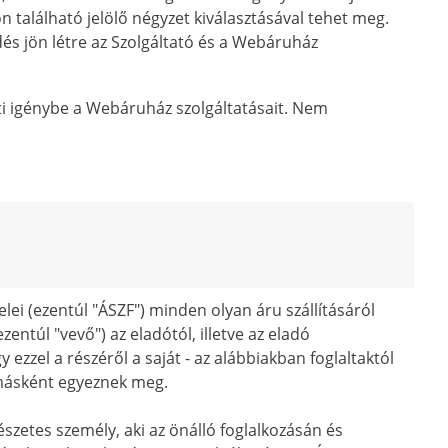
on található jelölő négyzet kiválasztásával tehet meg.
dés jön létre az Szolgáltató és a Webáruház
eti igénybe a Webáruház szolgáltatásait. Nem
lei (ezentúl "ÁSZF") minden olyan áru szállításáról
entúl "vevő") az eladótól, illetve az eladó
ezzel a részéről a saját - az alábbiakban foglaltaktól
k másként egyeznek meg.
zetes személy, aki az önálló foglalkozásán és