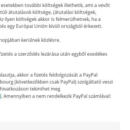
 esetekben további költségek illethetik, ami a vevőt
li átutalások költsége, (átutalási költségek,
z ilyen költségek akkor is felmerülhetnek, ha a
tés egy Európai Unión kívüli országból érkezett.
shopjában kerülnek közlésre.
 fizetés a szerződés lezárása után egyből esedékes
lasztja, akkor a fizetés feldolgozását a PayPal
embourg (következőkben csak PayPal) szolgáltató veszi
ző hivatkozáson tekinthet meg
l
. Amennyiben a nem rendelkezik PayPal számlával: