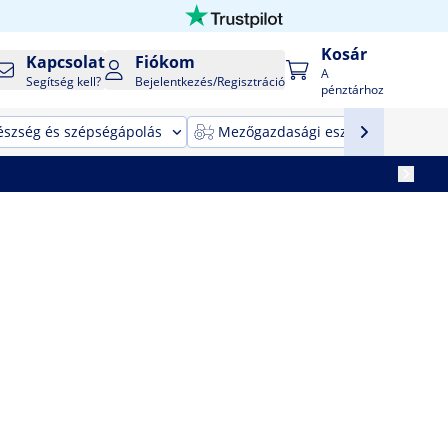
Kosár
Kapcsolat
Fiókom
A
Segítség kell?
Bejelentkezés/Regisztráció
pénztárhoz
észség és szépségápolás
Mezőgazdasági eszközök
T