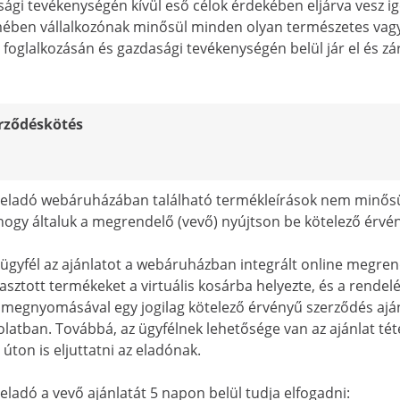
ági tevékenységén kívül eső célok érdekében eljárva vesz ig
ében vállalkozónak minősül minden olyan természetes vagy jo
 foglalkozásán és gazdasági tevékenységén belül jár el és zár
erződéskötés
z eladó webáruházában található termékleírások nem minősü
 hogy általuk a megrendelő (vevő) nyújtson be kötelező érvén
 ügyfél az ajánlatot a webáruházban integrált online megren
lasztott termékeket a virtuális kosárba helyezte, és a rend
egnyomásával egy jogilag kötelező érvényű szerződés ajánl
latban. Továbbá, az ügyfélnek lehetősége van az ajánlat tét
 úton is eljuttatni az eladónak.
 eladó a vevő ajánlatát 5 napon belül tudja elfogadni: