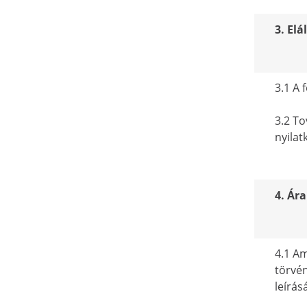
3. Elá
3.1 A 
3.2 To
nyilat
4. Ára
4.1 Am
törvén
leírás