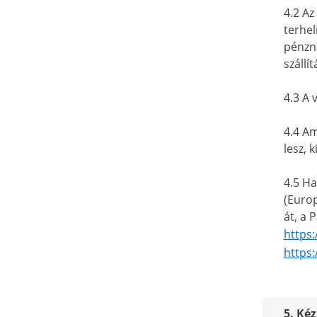
4.2 Az
terhel
pénzne
szállí
4.3 A 
4.4 Am
lesz, 
4.5 Ha
(Europ
át, a 
https
https
5. Kéz