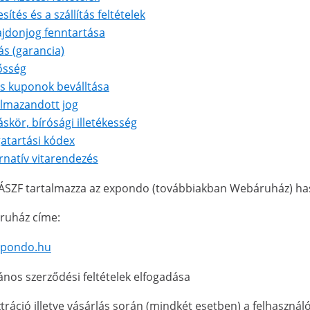
sítés és a szállítás feltételek
ajdonjog fenntartása
lás (garancia)
ősség
s kuponok beválltása
almazandott jog
skör, bírósági illetékesség
atartási kódex
rnatív vitarendezés
 ÁSZF tartalmazza az expondo (továbbiakban Webáruház) haszn
ruház címe:
pondo.hu
lános szerződési feltételek elfogadása
ztráció illetve vásárlás során (mindkét esetben) a felhasznál