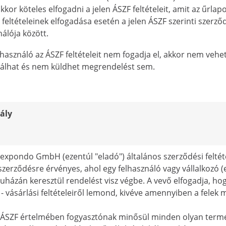
akkor köteles elfogadni a jelen ÁSZF feltételeit, amit az űrlap
 feltételeinek elfogadása esetén a jelen ÁSZF szerinti szerző
nálója között.
lhasználó az ÁSZF feltételeit nem fogadja el, akkor nem veh
rálhat és nem küldhet megrendelést sem.
tály
 expondo GmbH (ezentúl "eladó") általános szerződési feltéte
szerződésre érvényes, ahol egy felhasználó vagy vállalkozó (ez
házán keresztül rendelést visz végbe. A vevő elfogadja, hogy 
 - vásárlási feltételeiről lemond, kivéve amennyiben a fele
 ÁSZF értelmében fogyasztónak minősül minden olyan termés