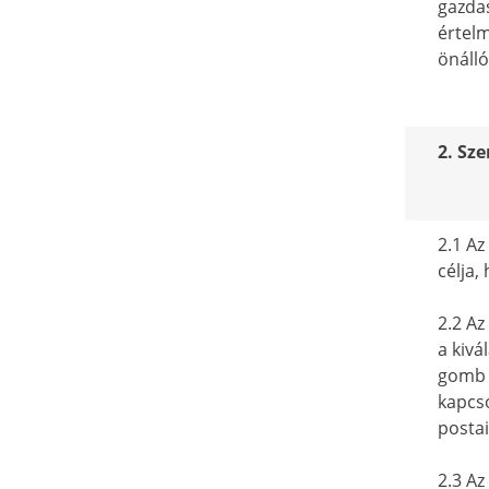
gazdas
értelm
önálló
2. Sz
2.1 A
célja,
2.2 Az
a kivá
gomb m
kapcso
postai
2.3 Az