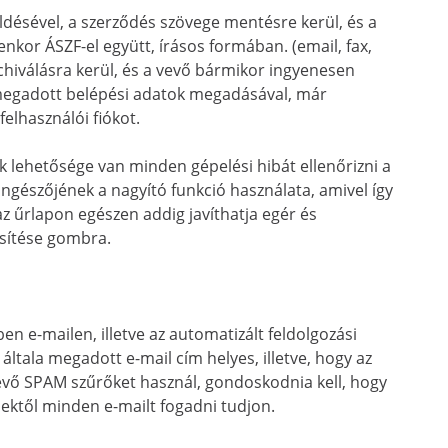
üldésével, a szerződés szövege mentésre kerül, és a
nkor ÁSZF-el együtt, írásos formában. (email, fax,
rchiválásra kerül, és a vevő bármikor ingyenesen
a megadott belépési adatok megadásával, már
elhasználói fiókot.
ek lehetősége van minden gépelési hibát ellenőrizni a
ngészőjének a nagyító funkció használata, amivel így
z űrlapon egészen addig javíthatja egér és
ősítése gombra.
en e-mailen, illetve az automatizált feldolgozási
általa megadott e-mail cím helyes, illetve, hogy az
a vevő SPAM szűrőket használ, gondoskodnia kell, hogy
lektől minden e-mailt fogadni tudjon.