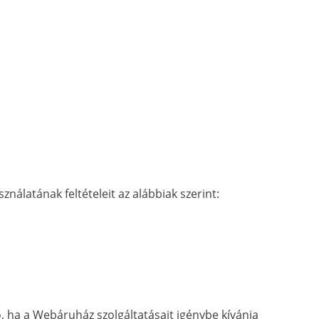
álatának feltételeit az alábbiak szerint:
ó, ha a Webáruház szolgáltatásait igénybe kívánja