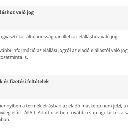
lláshoz való jog
fogyasztókat általánosságban illeti az elálláshoz való jog.
vábbi információ az elállási jogról az eladó elállástól való jog 
kozatminta is.
k és fizetési feltételek
ennyiben a termékleírásban az eladó másképp nem jelzi, a m
yileg előírt ÁFA-t. Adott esetben további csomagolási és a s
ában.