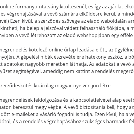
 online formanyomtatvány kitöltésénél, és így az ajánlat elk
és végrehajtásával a vevő számára elküldésre kerül, a minde
evél) Ezen kívül, a szerződés szövege az eladó weboldalán a
intheti, ha belép a jelszóval védett felhasználó fiókjába, 
iben a vevő létrehozott az eladó webshopjában egy efféle f
megrendelés kötelező online űrlap leadása előtt, az ügyféln
yőjén. A gépelési hibák észrevételére hatékony eszköz, a bö
tt adatokat nagyobb méretben láthatja. Az adatokat a vevő a
tyűzet segítségével, ameddig nem kattint a rendelés meger
szerződéskötés kizárólag magyar nyelven jön létre.
megrendelések feldolgozása és a kapcsolatfelvétel alap esetb
aton keresztül megy végbe. A vevő biztosítania kell, hogy az 
ldött e-maileket a vásárló fogadni is tudja. Ezen kívül, ha 
dótól, és a rendelés végrehajtásához szükséges harmadik fe