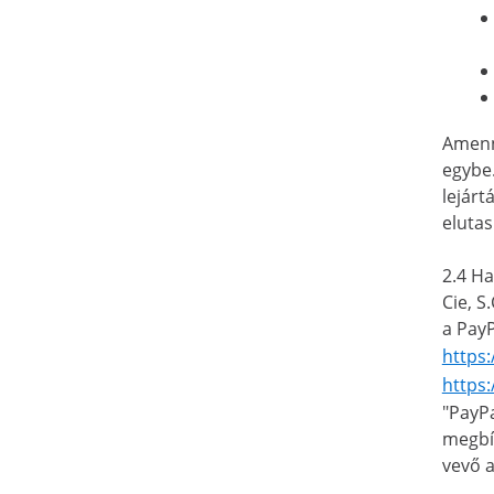
Amenny
egybe.
lejárt
elutas
2.4 Ha
Cie, S
a PayP
https
https
"PayPa
megbíz
vevő a