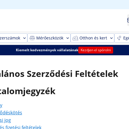
szerszámok
Mérőeszközök
Otthon és kert
Eg
Kiemelt kedvezmények vállalatának
Kezdjen el spórolni
alános Szerződési Feltételek
talomjegyzék
y
ződéskötés
si jog
és fizetési feltételek