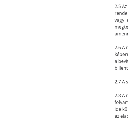
2.5 Az
rendel
vagy l
megtek
amenny
2.6 A 
képern
a bevi
billen
2.7 A 
2.8 A 
folyam
ide kü
az ela