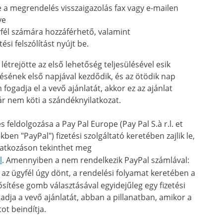
e a megrendelés visszaigazolás fax vagy e-mailen
ve
gyfél számára hozzáférhető, valamint
ési felszólítást nyújt be.
létrejötte az első lehetőség teljesülésével esik
désének első napjával kezdődik, és az ötödik nap
fogadja el a vevő ajánlatát, akkor ez az ajánlat
r nem köti a szándéknyilatkozat.
s feldolgozása a Pay Pal Europe (Pay Pal S.à r.l. et
en "PayPal") fizetési szolgáltató keretében zajlik le,
ivatkozáson tekinthet meg
l
. Amennyiben a nem rendelkezik PayPal számlával:
 az ügyfél úgy dönt, a rendelési folyamat keretében a
sítése gomb választásával egyidejűleg egy fizetési
dja a vevő ajánlatát, abban a pillanatban, amikor a
ot beindítja.