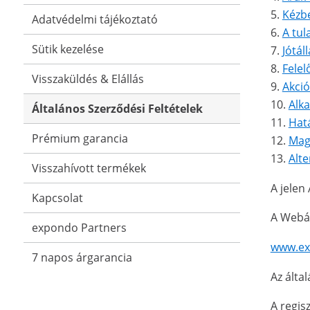
Kézbe
Adatvédelmi tájékoztató
A tul
Sütik kezelése
Jótál
Felel
Visszaküldés & Elállás
Akció
Alk
Általános Szerződési Feltételek
Hatá
Prémium garancia
Mag
Alte
Visszahívott termékek
A jelen
Kapcsolat
A Webá
expondo Partners
www.ex
7 napos árgarancia
Az álta
A regis