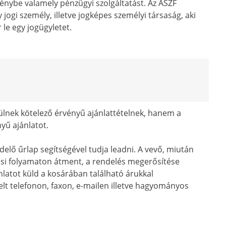
énybe valamely pénzügyi szolgáltatást. Az ÁSZF
gi személy, illetve jogképes személyi társaság, aki
 le egy jogügyletet.
lnek kötelező érvényű ajánlattételnek, hanem a
yű ajánlatot.
delő űrlap segítségével tudja leadni. A vevő, miután
elési folyamaton átment, a rendelés megerősítése
atot küld a kosárában található árukkal
elt telefonon, faxon, e-mailen illetve hagyományos