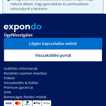
nekünk abban, hogy gyorsabban és pontosabban
válaszoljunk a kérésére.
Ügyfélszolgálat
Lépjen kapcsolatba velünk
Visszaküldési portál
Szállítási információk
Rendelés nyomon követése
Fiókom
Visszaküldés & Elállás
Prémium garancia
GYIK
Biztonságos fizetési módok