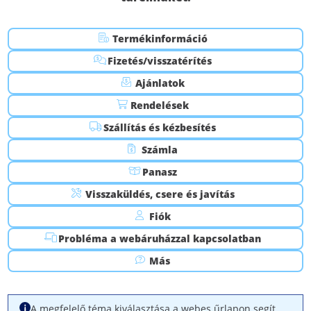
Fizetési módok
Adatvédelmi tájékoztató
Termékinformáció
Fizetés/visszatérítés
Sütik kezelése
Ajánlatok
Visszaküldés & Elállás
Rendelések
Általános Szerződési Feltételek
Szállítás és kézbesítés
Számla
Prémium garancia
Panasz
Visszahívott termékek
Visszaküldés, csere és javítás
Kapcsolat
Fiók
Probléma a webáruházzal kapcsolatban
expondo Partners
Más
7 napos árgarancia
A megfelelő téma kiválasztása a webes űrlapon segít