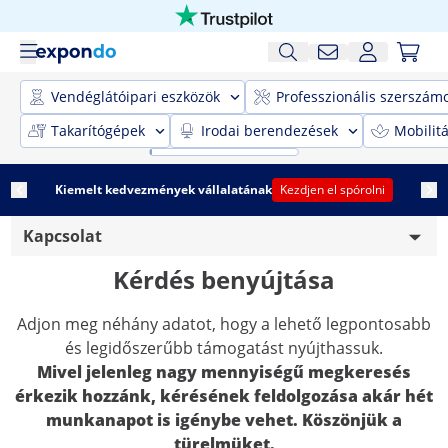
Vendéglátóipari eszközök
Professzionális szerszám
Takarítógépek
Irodai berendezések
Mobilit
Kiemelt kedvezmények vállalatának
Kezdjen el spórolni
Kapcsolat
Kérdés benyújtása
Használt elemek kezelése
Adjon meg néhány adatot, hogy a lehető legpontosabb
Árgarancia
és legidőszerűbb támogatást nyújthassuk.
Szállítási információk
Mivel jelenleg nagy mennyiségű megkeresés
érkezik hozzánk, kérésének feldolgozása akár hét
Impresszum
munkanapot is igénybe vehet. Köszönjük a
türelmüket.