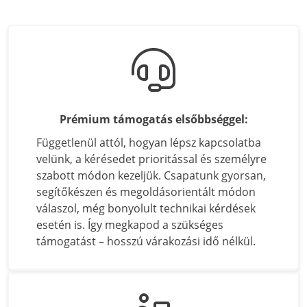
Fizetési módok
Adatvédelmi tájékoztató
Sütik kezelése
Visszaküldés & Elállás
Prémium támogatás elsőbbséggel:
Általános Szerződési Feltételek
Függetlenül attól, hogyan lépsz kapcsolatba
Prémium garancia
velünk, a kérésedet prioritással és személyre
szabott módon kezeljük. Csapatunk gyorsan,
Visszahívott termékek
segítőkészen és megoldásorientált módon
válaszol, még bonyolult technikai kérdések
Kapcsolat
esetén is. Így megkapod a szükséges
támogatást – hosszú várakozási idő nélkül.
expondo Partners
7 napos árgarancia