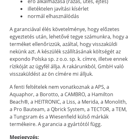
erő alkalmazása (rázás, ütés, ejtés)
illetéktelen javítási kísérlet
normál elhasználódás
A garanciával élés követelménye, hogy előzetes
egyeztetés után, lehetővé tegye számunkra, hogy a
terméket ellenőrizzük, azáltal, hogy visszaküldi
nekünk azt. A készülék szállításának költségét az
expondo Polska sp. z o.o. sp. k. címre, illetve ennek
rízikóját az ügyfél állja. A rakárunkból, GmbH való
visszaküldést az ön címére mi álljuk.
A fenti feltételek nem vonatkoznak a APS, a
Aquaphor, a Borotto, a CAMBRO, a Hamilton
Beach®, a HEITRONIC, a Liss, a Merida, a Monolith,
a Pro Bauteam, a Qbrick System, a TECTOR, a TEM,
a Tungsram és a Wiesenfield külső márkák
termékeire. A garancia a gyártótól függ.
Megjegyzés: