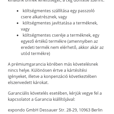
kínálunk önnek lehetőséget, a cég döntése szerint:
költségmentes szállítása egy passzoló
csere alkatrésznek, vagy
költségmentes javíttatása a terméknek,
vagy
költségmentes cseréje a terméknek, egy
egyező értékű termékre (amennyiben az
eredeti termék nem elérhető, akkor akár az
utód termékre)
A prémiumgarancia körében más követelésnek
nincs helye. Különösen értve a kártésítési
igényeket, illetve a konpenzáció következtében
elszenvedett károkat.
Garanciális követelés esetében, kérjük vegye fel a
kapcsolatot a Garancia kiállítójával:
expondo GmbH Dessauer Str. 28-29, 10963 Berlin