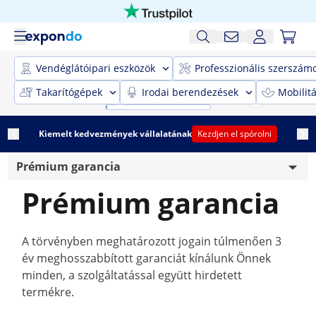
Vendéglátóipari eszközök
Professzionális szerszám
Takarítógépek
Irodai berendezések
Mobilit
Kiemelt kedvezmények vállalatának
Kezdjen el spórolni
Prémium garancia
Prémium garancia
Használt elemek kezelése
Árgarancia
A törvényben meghatározott jogain túlmenően 3
év meghosszabbított garanciát kínálunk Önnek
Szállítási információk
minden, a szolgáltatással együtt hirdetett
Impresszum
termékre.