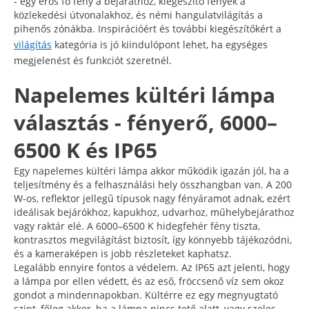
- egy erős fő fény a bejárathoz, kiegészítő fények a
közlekedési útvonalakhoz, és némi hangulatvilágítás a
pihenős zónákba. Inspirációért és további kiegészítőkért a
világítás
kategória is jó kiindulópont lehet, ha egységes
megjelenést és funkciót szeretnél.
Napelemes kültéri lámpa
választás - fényerő, 6000–
6500 K és IP65
Egy napelemes kültéri lámpa akkor működik igazán jól, ha a
teljesítmény és a felhasználási hely összhangban van. A 200
W-os, reflektor jellegű típusok nagy fényáramot adnak, ezért
ideálisak bejárókhoz, kapukhoz, udvarhoz, műhelybejárathoz
vagy raktár elé. A 6000–6500 K hidegfehér fény tiszta,
kontrasztos megvilágítást biztosít, így könnyebb tájékozódni,
és a kameraképen is jobb részleteket kaphatsz.
Legalább ennyire fontos a védelem. Az IP65 azt jelenti, hogy
a lámpa por ellen védett, és az eső, fröccsenő víz sem okoz
gondot a mindennapokban. Kültérre ez egy megnyugtató
szint, főleg akkor, ha a lámpa nincs tető alatt, vagy szeles,