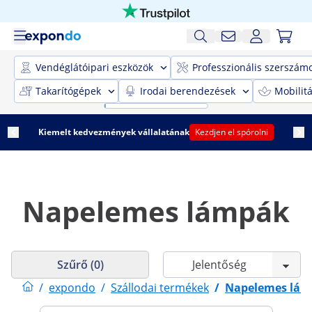
Vendéglátóipari eszközök
Professzionális szerszám
Takarítógépek
Irodai berendezések
Mobilit
Kiemelt kedvezmények vállalatának
Kezdjen el spórolni
Napelemes lámpák
Szűrő (0)
/
expondo
/
Szállodai termékek
/
Napelemes lá