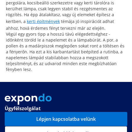
pergolára, kocsibeálló szerkezetre vagy kerti tárolóra is
kerülhet lámpa, csak legyen stabil és rezgésmentes az
rögzítés. Ha épp átalakítasz, vagy új elemeket építesz a
kertben, a
kerti építmények
témája jó inspirációt adhat
ahhoz, hová érdemes fényt tervezni már az elején.
Végül egy gyors tipp a hosszú távú elégedettséghez -
időnként töröld le a napelemet és a lámpabúrát. A por, a
pollen és a madárpiszok meglepően sokat ront a töltésen és
a fényerőn. Ha ezt a kis karbantartást beépíted a rutinba, a
napelemes lámpád stabilabban hozza a megszokott
teljesítményt, és az udvarod minden este megbízhatóan
fényben lesz.
Ügyfélszolgálat
Lépjen kapcsolatba velünk