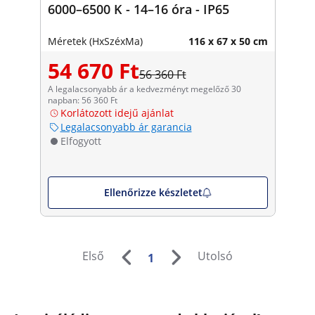
6000–6500 K - 14–16 óra - IP65
Méretek (HxSzéxMa)
116 x 67 x 50 cm
54 670 Ft
56 360 Ft
A legalacsonyabb ár a kedvezményt megelőző 30
napban: 56 360 Ft
Korlátozott idejű ajánlat
Legalacsonyabb ár garancia
Elfogyott
Ellenőrizze készletet
Első
Utolsó
1