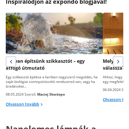
Inspirálódjon az expondo blogjával!
Hogyan építsünk szikkasztót – egy
Melyik sza
átfogó útmutató
válassza? 
Egy szikkasztó építése a kertben nagyszerű megoldás, ha
Ahhoz, hogy egy
saját biológiai szennyvíztisztító rendszered van, vagy ha
egy megfelelő s
áradásokat…
06.04.2024 Szer
08.05.2024 Szerző:
Maciej Skorżepo
Olvasson to
Olvasson tovább
Napelemes lámpák a