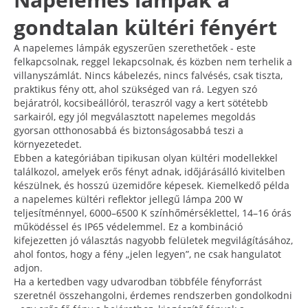
gondtalan kültéri fényért
A napelemes lámpák egyszerűen szerethetőek - este
felkapcsolnak, reggel lekapcsolnak, és közben nem terhelik a
villanyszámlát. Nincs kábelezés, nincs falvésés, csak tiszta,
praktikus fény ott, ahol szükséged van rá. Legyen szó
bejáratról, kocsibeállóról, teraszról vagy a kert sötétebb
sarkairól, egy jól megválasztott napelemes megoldás
gyorsan otthonosabbá és biztonságosabbá teszi a
környezetedet.
Ebben a kategóriában tipikusan olyan kültéri modellekkel
találkozol, amelyek erős fényt adnak, időjárásálló kivitelben
készülnek, és hosszú üzemidőre képesek. Kiemelkedő példa
a napelemes kültéri reflektor jellegű lámpa 200 W
teljesítménnyel, 6000–6500 K színhőmérséklettel, 14–16 órás
működéssel és IP65 védelemmel. Ez a kombináció
kifejezetten jó választás nagyobb felületek megvilágításához,
ahol fontos, hogy a fény „jelen legyen”, ne csak hangulatot
adjon.
Ha a kertedben vagy udvarodban többféle fényforrást
szeretnél összehangolni, érdemes rendszerben gondolkodni