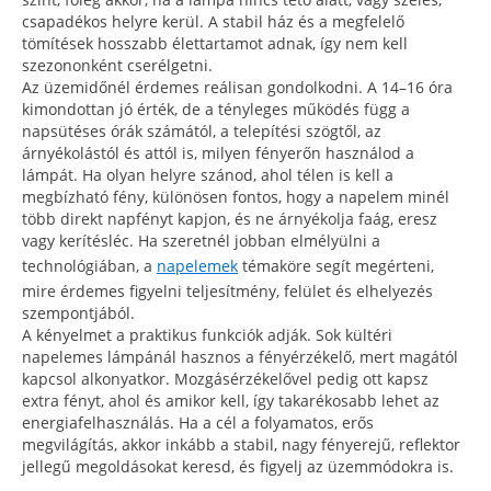
csapadékos helyre kerül. A stabil ház és a megfelelő
tömítések hosszabb élettartamot adnak, így nem kell
szezononként cserélgetni.
Az üzemidőnél érdemes reálisan gondolkodni. A 14–16 óra
kimondottan jó érték, de a tényleges működés függ a
napsütéses órák számától, a telepítési szögtől, az
árnyékolástól és attól is, milyen fényerőn használod a
lámpát. Ha olyan helyre szánod, ahol télen is kell a
megbízható fény, különösen fontos, hogy a napelem minél
több direkt napfényt kapjon, és ne árnyékolja faág, eresz
vagy kerítésléc. Ha szeretnél jobban elmélyülni a
technológiában, a
napelemek
témaköre segít megérteni,
mire érdemes figyelni teljesítmény, felület és elhelyezés
szempontjából.
A kényelmet a praktikus funkciók adják. Sok kültéri
napelemes lámpánál hasznos a fényérzékelő, mert magától
kapcsol alkonyatkor. Mozgásérzékelővel pedig ott kapsz
extra fényt, ahol és amikor kell, így takarékosabb lehet az
energiafelhasználás. Ha a cél a folyamatos, erős
megvilágítás, akkor inkább a stabil, nagy fényerejű, reflektor
jellegű megoldásokat keresd, és figyelj az üzemmódokra is.