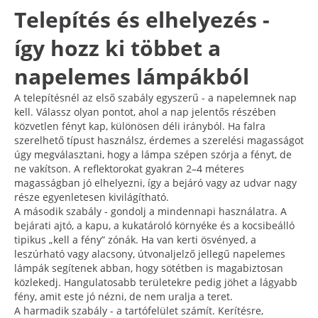
Telepítés és elhelyezés -
így hozz ki többet a
napelemes lámpákból
A telepítésnél az első szabály egyszerű - a napelemnek nap
kell. Válassz olyan pontot, ahol a nap jelentős részében
közvetlen fényt kap, különösen déli irányból. Ha falra
szerelhető típust használsz, érdemes a szerelési magasságot
úgy megválasztani, hogy a lámpa szépen szórja a fényt, de
ne vakítson. A reflektorokat gyakran 2–4 méteres
magasságban jó elhelyezni, így a bejáró vagy az udvar nagy
része egyenletesen kivilágítható.
A második szabály - gondolj a mindennapi használatra. A
bejárati ajtó, a kapu, a kukatároló környéke és a kocsibeálló
tipikus „kell a fény” zónák. Ha van kerti ösvényed, a
leszúrható vagy alacsony, útvonaljelző jellegű napelemes
lámpák segítenek abban, hogy sötétben is magabiztosan
közlekedj. Hangulatosabb területekre pedig jöhet a lágyabb
fény, amit este jó nézni, de nem uralja a teret.
A harmadik szabály - a tartófelület számít. Kerítésre,