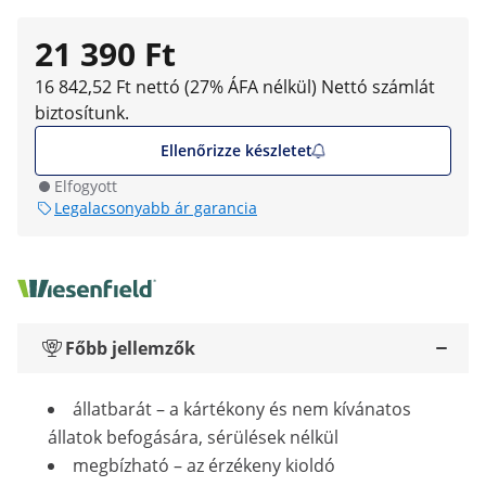
21 390 Ft
16 842,52 Ft nettó (27% ÁFA nélkül)
Nettó számlát
biztosítunk.
Ellenőrizze készletet
Elfogyott
Legalacsonyabb ár garancia
Főbb jellemzők
állatbarát – a kártékony és nem kívánatos
állatok befogására, sérülések nélkül
megbízható – az érzékeny kioldó