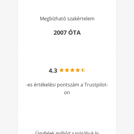
Megbízható szakértelem
2007 ÓTA
4.3
-es értékelési pontszám a Trustpilot-
on
Ügyfelek millióit szolgáljuk ki