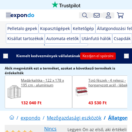
Pelletalo gepek
Kopasztógépek
Keltetőgép
Állatgondozási fe
Kisállat tartozékok
Automata etetők
Utánfutó hálók
Csapdák
Kiemelt kedvezmények vállalatának
Kezdjen el spórolni
Akik megnézték ezt a terméket, azokat a következő termékek is
érdekelték
Madárkalitka - 122 x 178 x
Tojó fészek - 4 rekesz -
195 cm - alumínium
horganyzott acél - lábakka
132 040 Ft
43 530 Ft
/
expondo
/
Mezőgazdasági eszközök
/
Állatgondo
Nincs
Legyen Ön az első, aki értékeli