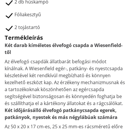
2 db húskampó
Fóliakesztyű
2 tojástartó
Termékleírás
Két darab kíméletes élvefogó csapda a Wiesenfield-
től
Az élvefogó csapdák állatbarát befogási módot
kínálnak. A Wiesenfield egér-, patkány- és nyestcsapda
készletével két rendkívül megbízható és könnyen
kezelhető eszközt kap. Az érzékeny mechanizmusnak és
a tartozékoknak köszönhetően az egércsapda
segítségével biztonságosan és könnyedén foghatja be
és szállíthatja el a kártékony állatokat és a rágcsálókat.
Két időjárásálló élvefogó patkánycsapda egerek,
patkányok, nyestek és más négylábúak számára
Az 50 x 20 x 17 cm-es, 25 x 25 mm-es rácsméretű előre