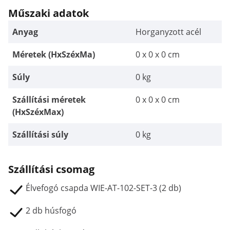
Műszaki adatok
Anyag
Horganyzott acél
Méretek (HxSzéxMa)
0 x 0 x 0 cm
Súly
0 kg
Szállítási méretek
0 x 0 x 0 cm
(HxSzéxMax)
Szállítási súly
0 kg
Szállítási csomag
Élvefogó csapda WIE-AT-102-SET-3 (2 db)
2 db húsfogó