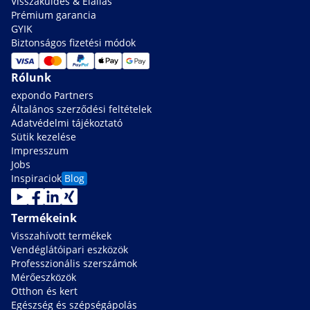
Visszaküldés & Elállás
Prémium garancia
GYIK
Biztonságos fizetési módok
Rólunk
expondo Partners
Általános szerződési feltételek
Adatvédelmi tájékoztató
Sütik kezelése
Impresszum
Jobs
Inspiraciok
Blog
Termékeink
Visszahívott termékek
Vendéglátóipari eszközök
Professzionális szerszámok
Mérőeszközök
Otthon és kert
Egészség és szépségápolás