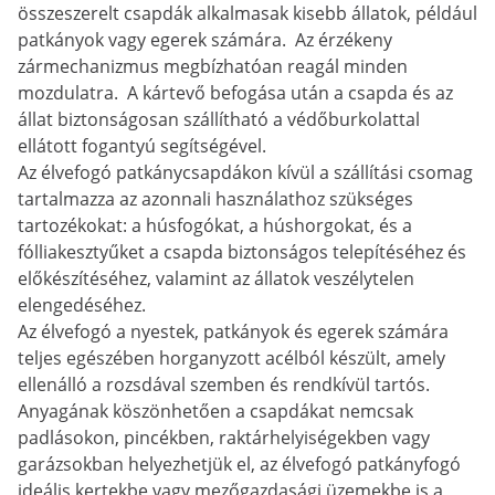
összeszerelt csapdák alkalmasak kisebb állatok, például
patkányok vagy egerek számára. Az érzékeny
zármechanizmus megbízhatóan reagál minden
mozdulatra. A kártevő befogása után a csapda és az
állat biztonságosan szállítható a védőburkolattal
ellátott fogantyú segítségével.
Az élvefogó patkánycsapdákon kívül a szállítási csomag
tartalmazza az azonnali használathoz szükséges
tartozékokat: a húsfogókat, a húshorgokat, és a
fólliakesztyűket a csapda biztonságos telepítéséhez és
előkészítéséhez, valamint az állatok veszélytelen
elengedéséhez.
Az élvefogó a nyestek, patkányok és egerek számára
teljes egészében horganyzott acélból készült, amely
ellenálló a rozsdával szemben és rendkívül tartós.
Anyagának köszönhetően a csapdákat nemcsak
padlásokon, pincékben, raktárhelyiségekben vagy
garázsokban helyezhetjük el, az élvefogó patkányfogó
ideális kertekbe vagy mezőgazdasági üzemekbe is a