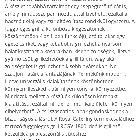
A készlet továbbá tartalmaz egy csepegtető tálcát is,
amely mindössze pár mozdulattal kivehető, ezáltal a
használt olaj vagy zsír eltávolítása rendkívül egyszerű. A
függőleges grill a különböző kiegészítőinek
köszönhetően 4 az 1-ben funkciójú, ezáltal akár egy
egész csirkét, vagy kebabot is grillezhet a nyárson,
halat készíthet a kosarakban, kisebb zöldségek, illetve
gyümölcsök grillezhetőek a grill tálon, vagy akár
zöldségeket is grillezhet a kisebb nyársokon. Ne
szabjon határt a fantáziájának! Termékünk modern,
illetve univerzális kialakításának köszönhetően
könnyen illeszkedik bármilyen konyhai környezetbe.
Mindezek mellett a készülék különösen kompakt
kialakítású, ezáltal mindenen munkafelületen könnyen
elhelyezhető. A csúszásgátlós lábak gondoskodnak a
biztonságos állásról. A Royal Catering termékcsaládhoz
tartozó függőleges grill RCGV-1800 ideális grillező
készülék a professzonális sütéshez!