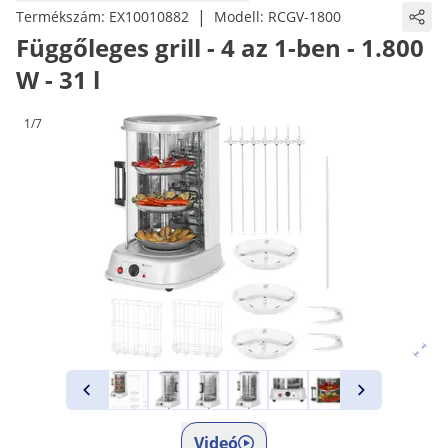
|
Termékszám:
EX10010882
Modell:
RCGV-1800
Függőleges grill - 4 az 1-ben - 1.800
W - 31 l
1/7
Videó