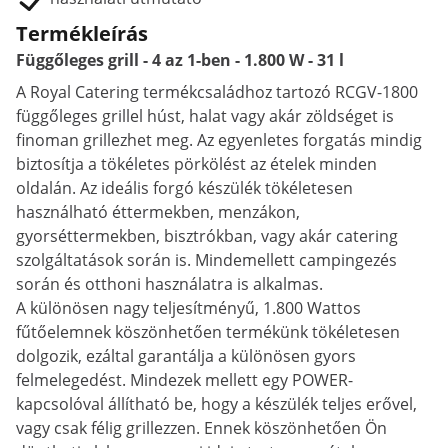
Termékleírás
Függőleges grill - 4 az 1-ben - 1.800 W - 31 l
A Royal Catering termékcsaládhoz tartozó RCGV-1800
függőleges grillel húst, halat vagy akár zöldséget is
finoman grillezhet meg. Az egyenletes forgatás mindig
biztosítja a tökéletes pörkölést az ételek minden
oldalán. Az ideális forgó készülék tökéletesen
használható éttermekben, menzákon,
gyorséttermekben, bisztrókban, vagy akár catering
szolgáltatások során is. Mindemellett campingezés
során és otthoni használatra is alkalmas.
A különösen nagy teljesítményű, 1.800 Wattos
fűtőelemnek köszönhetően termékünk tökéletesen
dolgozik, ezáltal garantálja a különösen gyors
felmelegedést. Mindezek mellett egy POWER-
kapcsolóval állítható be, hogy a készülék teljes erővel,
vagy csak félig grillezzen. Ennek köszönhetően Ön