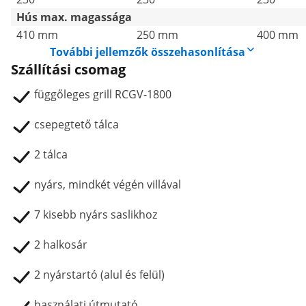
Hús max. magassága
410 mm
250 mm
400 mm
További jellemzők összehasonlítása
Szállítási csomag
függőleges grill RCGV-1800
csepegtető tálca
2 tálca
nyárs, mindkét végén villával
7 kisebb nyárs saslikhoz
2 halkosár
2 nyárstartó (alul és felül)
használati útmutató