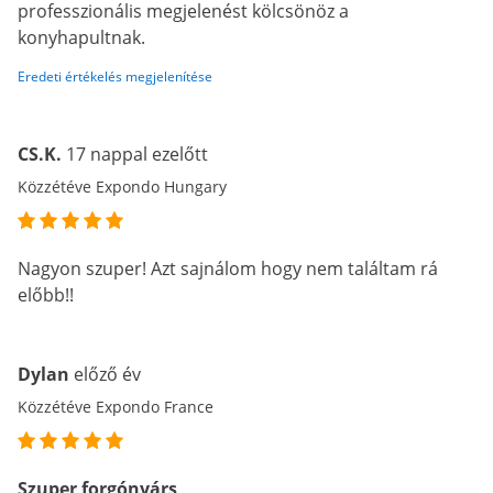
professzionális megjelenést kölcsönöz a
konyhapultnak.
Eredeti értékelés megjelenítése
CS.K.
17 nappal ezelőtt
Közzétéve Expondo Hungary
Nagyon szuper! Azt sajnálom hogy nem találtam rá
előbb!!
Dylan
előző év
Közzétéve Expondo France
Szuper forgónyárs