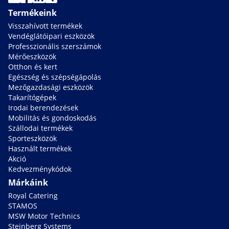
Termékeink
Visszahívott termékek
Vendéglátóipari eszközök
Professzionális szerszámok
Mérőeszközök
Otthon és kert
Egészség és szépségápolás
Mezőgazdasági eszközök
Takarítógépek
Irodai berendezések
Mobilitás és gondoskodás
Szállodai termékek
Sporteszközök
Használt termékek
Akció
Kedvezménykódok
Márkáink
Royal Catering
STAMOS
MSW Motor Technics
Steinberg Systems