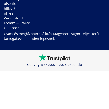
ulsonix
hillvert
physa
Wiesenfield
Fromm & Starck
Uniprodo
Gyors és megbízható szállítás Magyarországon, teljes körű
támogatással minden lépésnél.
Copyright © 2007 - 2026 expondo