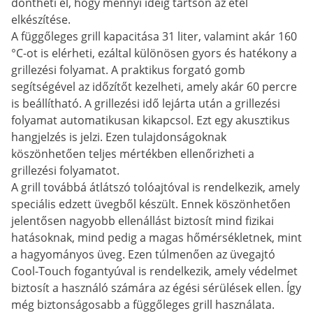
döntheti el, hogy mennyi ideig tartson az étel
elkészítése.
A függőleges grill kapacitása 31 liter, valamint akár 160
°C-ot is elérheti, ezáltal különösen gyors és hatékony a
grillezési folyamat. A praktikus forgató gomb
segítségével az időzítőt kezelheti, amely akár 60 percre
is beállítható. A grillezési idő lejárta után a grillezési
folyamat automatikusan kikapcsol. Ezt egy akusztikus
hangjelzés is jelzi. Ezen tulajdonságoknak
köszönhetően teljes mértékben ellenőrizheti a
grillezési folyamatot.
A grill továbbá átlátszó tolóajtóval is rendelkezik, amely
speciális edzett üvegből készült. Ennek köszönhetően
jelentősen nagyobb ellenállást biztosít mind fizikai
hatásoknak, mind pedig a magas hőmérsékletnek, mint
a hagyományos üveg. Ezen túlmenően az üvegajtó
Cool-Touch fogantyúval is rendelkezik, amely védelmet
biztosít a használó számára az égési sérülések ellen. Így
még biztonságosabb a függőleges grill használata.