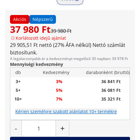
Akciós
Népszerű
37 980 Ft
39 980 Ft
Korlátozott idejű ajánlat
29 905,51 Ft nettó (27% ÁFA nélkül)
Nettó számlát
biztosítunk.
A legalacsonyabb ár a kedvezményt megelőző 30 napban: 39 978 Ft
Mennyiségi kedvezmény
db
Kedvezmény
darabonként (bruttó)
3+
3%
36 841 Ft
5+
5%
36 081 Ft
10+
7%
35 321 Ft
Kérjen személyre szabott ajánlatot 10+ termékre
Mennyiség
-
+