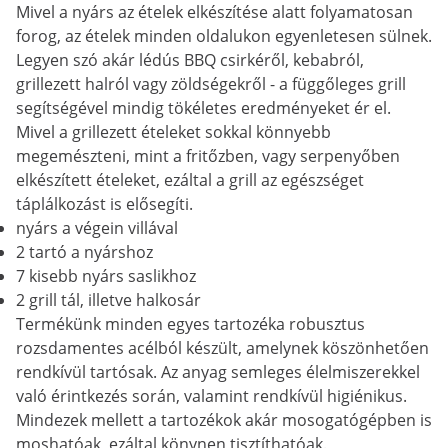
Mivel a nyárs az ételek elkészítése alatt folyamatosan
forog, az ételek minden oldalukon egyenletesen sülnek.
Legyen szó akár lédús BBQ csirkéről, kebabról,
grillezett halról vagy zöldségekről - a függőleges grill
segítségével mindig tökéletes eredményeket ér el.
Mivel a grillezett ételeket sokkal könnyebb
megemészteni, mint a fritőzben, vagy serpenyőben
elkészített ételeket, ezáltal a grill az egészséget
táplálkozást is elősegíti.
nyárs a végein villával
2 tartó a nyárshoz
7 kisebb nyárs saslikhoz
2 grill tál, illetve halkosár
Termékünk minden egyes tartozéka robusztus
rozsdamentes acélból készült, amelynek köszönhetően
rendkívül tartósak. Az anyag semleges élelmiszerekkel
való érintkezés során, valamint rendkívül higiénikus.
Mindezek mellett a tartozékok akár mosogatógépben is
moshatóak, ezáltal könynen tisztíthatóak.