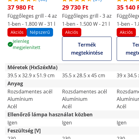
37 980 Ft
29 730 Ft
35 140 
Függőleges grill - 4 az
Függőleges grill - 3 az
Függőleges
1-ben - 1.800 W - 31 l
1-ben - 1.500 W - 21 l
1-ben - 1.
Akciós
Népszerű
Akciós
Akciós
Jelenleg
Termék
Te
megjelenített
megtekintése
megte
Méretek (HxSzéxMa)
39.5 x 32.9 x 51.9 cm
35.5 x 28.5 x 45 cm
39 x 34.5
Anyag
Rozsdamentes acél
Rozsdamentes acél
Rozsdame
Alumínium
Alumínium
Alumíni
Acél
Acél
Acél
Ellenőrző lámpa használat közben
Igen
Igen
Igen
Feszültség [V]
230
230
230