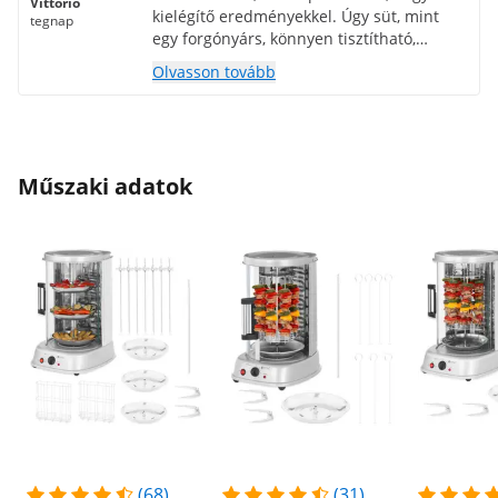
Vittorio
kielégítő eredményekkel. Úgy süt, mint
tegnap
egy forgónyárs, könnyen tisztítható,
könnyű és könnyen szállítható. Emellett
Olvasson tovább
gyönyörű esztétikával rendelkezik, amely
professzionális megjelenést kölcsönöz a
konyhapultnak.
Műszaki adatok
(68)
(31)