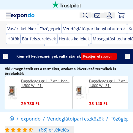
Vásári kellékek
Főzőgépek
Vendéglátóipari konyhabútorok
K
Hűtők
Bár felszerelések
Hentes kellékek
Mosogatási technol
Kiemelt kedvezmények vállalatának
Kezdjen el spórolni
Akik megnézték ezt a terméket, azokat a következő termékek is
érdekelték
Függőleges grill - 3 az 1-ben -
Függőleges grill - 3 az 1-be
1.500 W - 21 l
1.800 W - 31 l
29 730 Ft
35 140 Ft
/
expondo
/
Vendéglátóipari eszközök
/
Főzőgépe
(68) értékelés