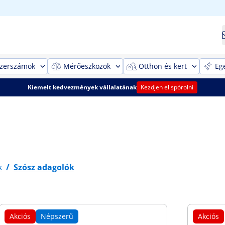
szerszámok
Mérőeszközök
Otthon és kert
Eg
Kiemelt kedvezmények vállalatának
Kezdjen el spórolni
k
/
Szósz adagolók
Akciós
Népszerű
Akciós