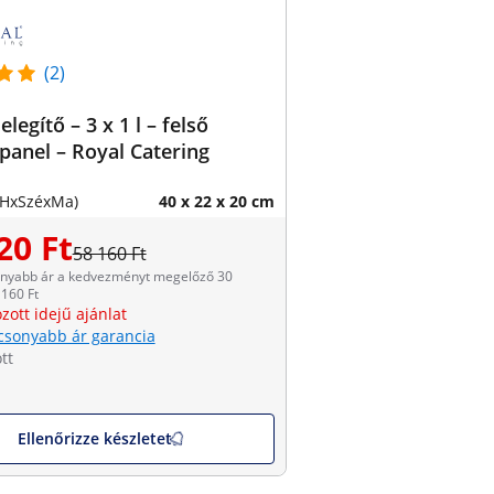
(2)
legítő – 3 x 1 l – felső
panel – Royal Catering
(HxSzéxMa)
40 x 22 x 20 cm
20 Ft
58 160 Ft
onyabb ár a kedvezményt megelőző 30
160 Ft
zott idejű ajánlat
csonyabb ár garancia
tt
Ellenőrizze készletet