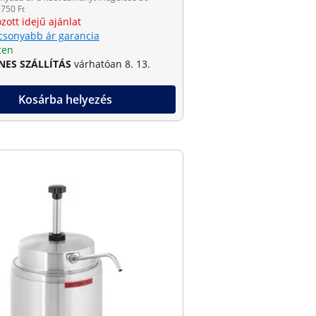
750 Ft
zott idejű ajánlat
csonyabb ár garancia
ten
NES SZÁLLÍTÁS
várhatóan 8. 13.
Kosárba helyezés