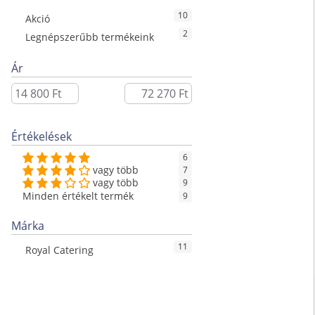
10
Akció
2
Legnépszerűbb termékeink
Ár
Értékelések
6
vagy több
7
vagy több
9
Minden értékelt termék
9
Márka
11
Royal Catering