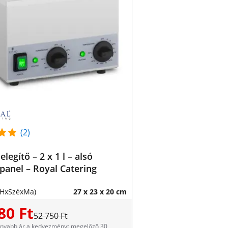
(2)
legítő – 2 x 1 l – alsó
panel – Royal Catering
(HxSzéxMa)
27 x 23 x 20 cm
80 Ft
52 750 Ft
onyabb ár a kedvezményt megelőző 30