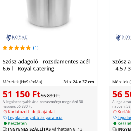
(1)
Szósz adagoló - rozsdamentes acél -
Szósz a
6,6 l - Royal Catering
- 4,5 / 
Méretek (HxSzéxMa)
31 x 24 x 37 cm
Méretek 
51 150 Ft
56 5
56 830 Ft
A legalacsonyabb ár a kedvezményt megelőző 30
A legalacs
napban: 56 830 Ft
napban: 58 
Korlátozott idejű ajánlat
Korláto
Legalacsonyabb ár garancia
Legala
Készleten
Készle
INGYENES SZÁLLÍTÁS
várhatóan 8. 13.
INGYE