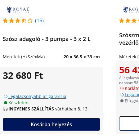
(15)
Szószme
Szósz adagoló - 3 pumpa - 3 x 2 L
vezérlő
Méretek (HxSzéxMa)
20 x 36.5 x 33 cm
Méretek 
56 4
32 680 Ft
A legalacs
napban: 58 
Korláto
Legala
Legalacsonyabb ár garancia
Elfogyo
Készleten
INGYENES SZÁLLÍTÁS
várhatóan 8. 13.
Kosárba helyezés