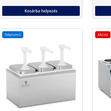
Kosárba helyezés
Népszerű
Akciós