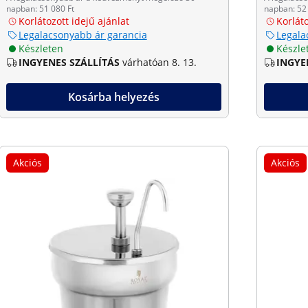
napban: 51 080 Ft
napban: 52 
Korlátozott idejű ajánlat
Korláto
Legalacsonyabb ár garancia
Legala
Készleten
Készle
INGYENES SZÁLLÍTÁS
várhatóan 8. 13.
INGYE
Kosárba helyezés
Akciós
Akciós