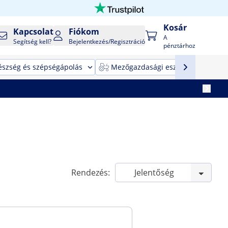
Kosár
Kapcsolat
Fiókom
A
Segítség kell?
Bejelentkezés/Regisztráció
pénztárhoz
észség és szépségápolás
Mezőgazdasági eszközök
T
Rendezés: