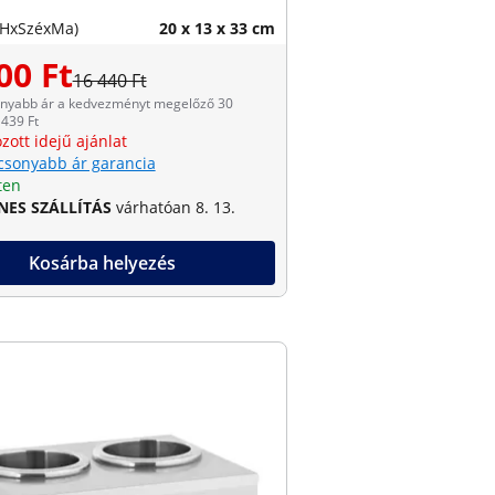
(HxSzéxMa)
20 x 13 x 33 cm
00 Ft
16 440 Ft
onyabb ár a kedvezményt megelőző 30
439 Ft
zott idejű ajánlat
csonyabb ár garancia
ten
NES SZÁLLÍTÁS
várhatóan 8. 13.
Kosárba helyezés