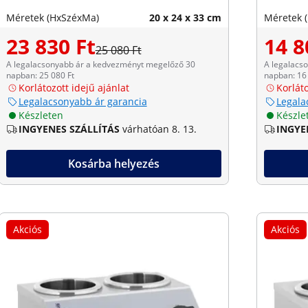
Méretek (HxSzéxMa)
20 x 24 x 33 cm
Méretek 
23 830 Ft
14 8
25 080 Ft
A legalacsonyabb ár a kedvezményt megelőző 30
A legalacs
napban: 25 080 Ft
napban: 16 
Korlátozott idejű ajánlat
Korláto
Legalacsonyabb ár garancia
Legala
Készleten
Készle
INGYENES SZÁLLÍTÁS
várhatóan 8. 13.
INGYE
Kosárba helyezés
Akciós
Akciós