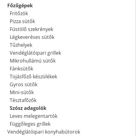
Főzőgépek
Fritőzök
Pizza sütők
Füstölő szekrények
Légkeveréses sütők
Tűzhelyek
Vendéglátóipari grillek
Mikrohullámú sütők
Fánksütők
Tojásfőző készülékek
Gyros sütők
Mini-sütők
Tésztafőzők
Szósz adagolók
Leves melegentartók
Függőleges grillek
Vendéglátóipari konyhabútorok