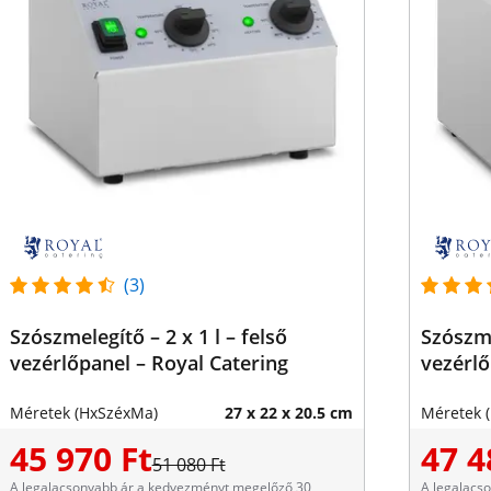
(3)
Szószmelegítő – 2 x 1 l – felső
Szószme
vezérlőpanel – Royal Catering
vezérlő
Méretek (HxSzéxMa)
27 x 22 x 20.5 cm
Méretek 
45 970 Ft
47 4
51 080 Ft
A legalacsonyabb ár a kedvezményt megelőző 30
A legalacs