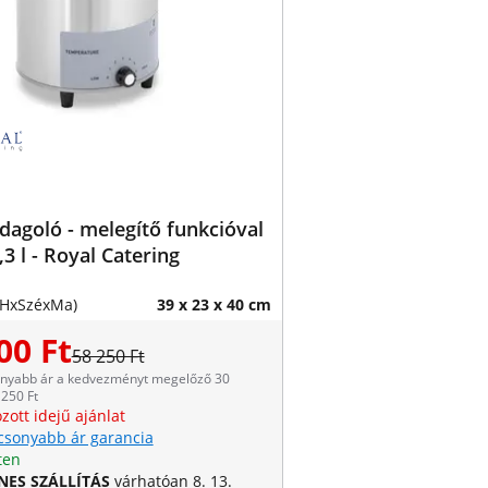
dagoló - melegítő funkcióval
3,3 l - Royal Catering
(HxSzéxMa)
39 x 23 x 40 cm
00 Ft
58 250 Ft
onyabb ár a kedvezményt megelőző 30
250 Ft
zott idejű ajánlat
csonyabb ár garancia
ten
NES SZÁLLÍTÁS
várhatóan 8. 13.