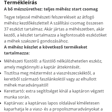
Termékleírás
A bő mézszürethez: teljes méhész start csomag
Tegye teljessé méhészeti felszereléseit az átfogó
méhész kezdőkészlettel! A szállítási csomag összesen
37 eszközt tartalmaz. Akár jártas a méhészetben, akár
kezdő, a készlet tartalmazza a legfontosabb eszközöket
a méhek szakszerű gondozásához.
A méhész készlet a következő termékeket
tartalmazza:
Méhészeti füstölő: a füstölő nélkülözhetetlen eszköz,
amely megkönnyíti a kaptár áttekintését.
Tisztítsa meg méztermést a viaszrészecskéktől, a
keretből származó faszilánkoktól vagy az elhullott
méhek maradványaitól!
Kerettartó: extra segítítséget kínál a kaptáron végzett
munka során.
Kaptárvas: a kaptárvas lapos oldalával kíméletesen
kaparhatja le a viasz- és a propoliszmaradványokat a