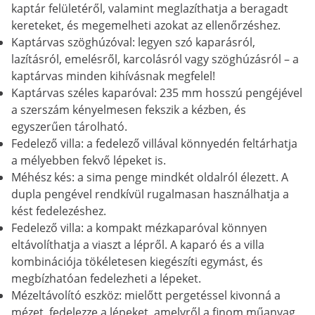
kaptár felületéről, valamint meglazíthatja a beragadt
kereteket, és megemelheti azokat az ellenőrzéshez.
Kaptárvas szöghúzóval: legyen szó kaparásról,
lazításról, emelésről, karcolásról vagy szöghúzásról – a
kaptárvas minden kihívásnak megfelel!
Kaptárvas széles kaparóval: 235 mm hosszú pengéjével
a szerszám kényelmesen fekszik a kézben, és
egyszerűen tárolható.
Fedelező villa: a fedelező villával könnyedén feltárhatja
a mélyebben fekvő lépeket is.
Méhész kés: a sima penge mindkét oldalról élezett. A
dupla pengével rendkívül rugalmasan használhatja a
kést fedelezéshez.
Fedelező villa: a kompakt mézkaparóval könnyen
eltávolíthatja a viaszt a lépről. A kaparó és a villa
kombinációja tökéletesen kiegészíti egymást, és
megbízhatóan fedelezheti a lépeket.
Mézeltávolító eszköz: mielőtt pergetéssel kivonná a
mézet, fedelezze a lépeket, amelyről a finom műanyag