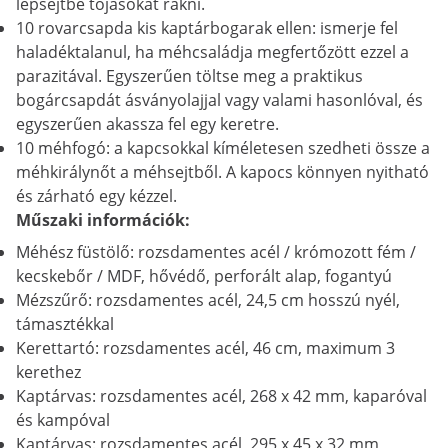
lépsejtbe tojásokat rakni.
10 rovarcsapda kis kaptárbogarak ellen: ismerje fel
haladéktalanul, ha méhcsaládja megfertőzött ezzel a
parazitával. Egyszerűen töltse meg a praktikus
bogárcsapdát ásványolajjal vagy valami hasonlóval, és
egyszerűen akassza fel egy keretre.
10 méhfogó: a kapcsokkal kíméletesen szedheti össze a
méhkirálynőt a méhsejtből. A kapocs könnyen nyitható
és zárható egy kézzel.
Műszaki információk:
Méhész füstölő: rozsdamentes acél / krómozott fém /
kecskebőr / MDF, hővédő, perforált alap, fogantyú
Mézszűrő: rozsdamentes acél, 24,5 cm hosszú nyél,
támasztékkal
Kerettartó: rozsdamentes acél, 46 cm, maximum 3
kerethez
Kaptárvas: rozsdamentes acél, 268 x 42 mm, kaparóval
és kampóval
Kaptárvas: rozsdamentes acél, 295 x 45 x 32 mm,