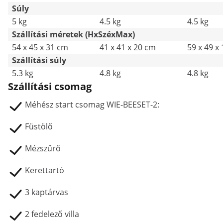
eszköz
Súly
5 kg
4.5 kg
4.5 kg
Szállítási méretek (HxSzéxMax)
54 x 45 x 31 cm
41 x 41 x 20 cm
59 x 49 x
Szállítási súly
5.3 kg
4.8 kg
4.8 kg
Szállítási csomag
Méhész start csomag WIE-BEESET-2:
Füstölő
Mézszűrő
Kerettartó
3 kaptárvas
2 fedelező villa