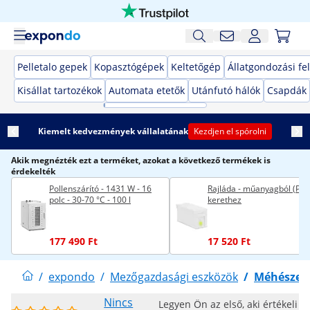
Pelletalo gepek
Kopasztógépek
Keltetőgép
Állatgondozási fe
Kisállat tartozékok
Automata etetők
Utánfutó hálók
Csapdák
Kiemelt kedvezmények vállalatának
Kezdjen el spórolni
Akik megnézték ezt a terméket, azokat a következő termékek is
érdekelték
Pollenszárító - 1431 W - 16
Rajláda - műanyagból (PP) 
polc - 30-70 °C - 100 l
kerethez
177 490 Ft
17 520 Ft
/
expondo
/
Mezőgazdasági eszközök
/
Méhészeti
Nincs
Legyen Ön az első, aki értékeli