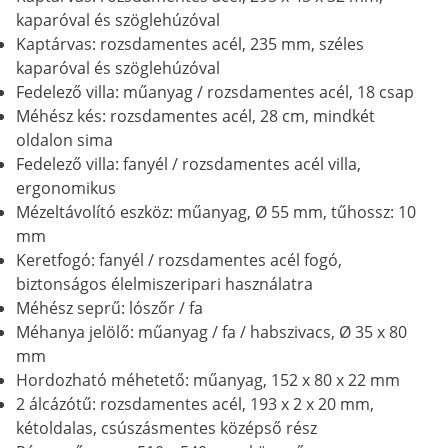
kaparóval és szöglehúzóval
Kaptárvas: rozsdamentes acél, 235 mm, széles
kaparóval és szöglehúzóval
Fedelező villa: műanyag / rozsdamentes acél, 18 csap
Méhész kés: rozsdamentes acél, 28 cm, mindkét
oldalon sima
Fedelező villa: fanyél / rozsdamentes acél villa,
ergonomikus
Mézeltávolító eszköz: műanyag, Ø 55 mm, tűhossz: 10
mm
Keretfogó: fanyél / rozsdamentes acél fogó,
biztonságos élelmiszeripari használatra
Méhész seprű: lószőr / fa
Méhanya jelölő: műanyag / fa / habszivacs, Ø 35 x 80
mm
Hordozható méhetető: műanyag, 152 x 80 x 22 mm
2 álcázótű: rozsdamentes acél, 193 x 2 x 20 mm,
kétoldalas, csúszásmentes középső rész