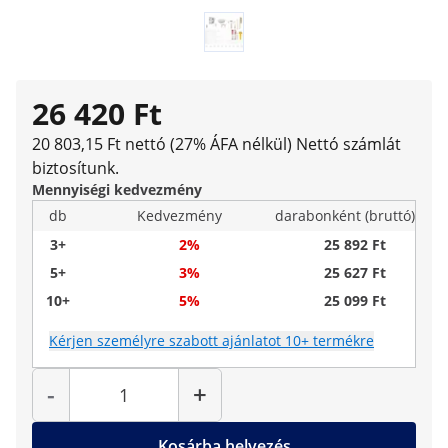
26 420 Ft
20 803,15 Ft nettó (27% ÁFA nélkül)
Nettó számlát
biztosítunk.
Mennyiségi kedvezmény
db
Kedvezmény
darabonként (bruttó)
3+
2%
25 892 Ft
5+
3%
25 627 Ft
10+
5%
25 099 Ft
Kérjen személyre szabott ajánlatot 10+ termékre
Mennyiség
-
+
Kosárba helyezés