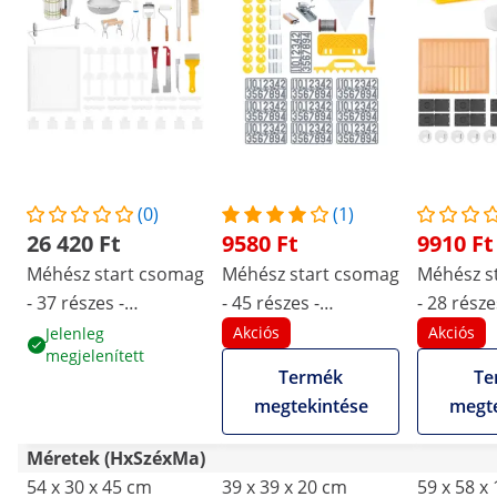
(0)
(1)
26 420 Ft
9580 Ft
9910 Ft
Méhész start csomag
Méhész start csomag
Méhész s
- 37 részes -
- 45 részes -
- 28 része
méhészeti füstölő -
kaptárvas - méhész
kaptárvas 
Akciós
Akciós
Jelenleg
megjelenített
kaptárvas -
drót - feszítő -
heveder -
Termék
Te
kerettartó - méhész
heveder rakodó
pollencsa
megtekintése
megte
kés - rovarcsapda
kaptárhoz -
anyarács 
számjegyek -
rovarcsa
Méretek (HxSzéxMa)
vödörtartó - fedelező
54 x 30 x 45 cm
39 x 39 x 20 cm
59 x 58 x