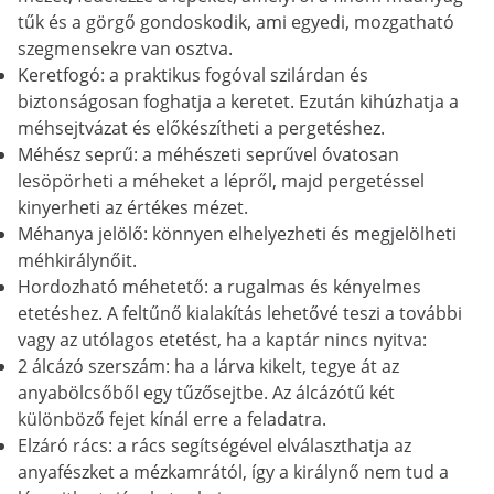
tűk és a görgő gondoskodik, ami egyedi, mozgatható
szegmensekre van osztva.
Keretfogó: a praktikus fogóval szilárdan és
biztonságosan foghatja a keretet. Ezután kihúzhatja a
méhsejtvázat és előkészítheti a pergetéshez.
Méhész seprű: a méhészeti seprűvel óvatosan
lesöpörheti a méheket a lépről, majd pergetéssel
kinyerheti az értékes mézet.
Méhanya jelölő: könnyen elhelyezheti és megjelölheti
méhkirálynőit.
Hordozható méhetető: a rugalmas és kényelmes
etetéshez. A feltűnő kialakítás lehetővé teszi a további
vagy az utólagos etetést, ha a kaptár nincs nyitva:
2 álcázó szerszám: ha a lárva kikelt, tegye át az
anyabölcsőből egy tűzősejtbe. Az álcázótű két
különböző fejet kínál erre a feladatra.
Elzáró rács: a rács segítségével elválaszthatja az
anyafészket a mézkamrától, így a királynő nem tud a