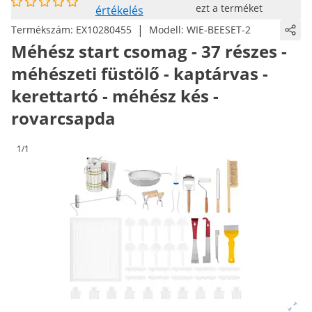
ezt a terméket
értékelés
|
Termékszám:
EX10280455
Modell:
WIE-BEESET-2
Méhész start csomag - 37 részes -
méhészeti füstölő - kaptárvas -
kerettartó - méhész kés -
rovarcsapda
1/1