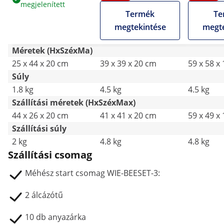
megjelenített
álcázótű - tűzősejtek
drót - feszítő -
heveder -
Termék
Te
- anyazárkák
heveder rakodó
pollencsa
megtekintése
megte
kaptárhoz -
anyarács 
számjegyek -
rovarcsa
Méretek (HxSzéxMa)
vödörtartó - fedelező
25 x 44 x 20 cm
39 x 39 x 20 cm
59 x 58 x
eszköz
Súly
1.8 kg
4.5 kg
4.5 kg
Szállítási méretek (HxSzéxMax)
44 x 26 x 20 cm
41 x 41 x 20 cm
59 x 49 x
Szállítási súly
2 kg
4.8 kg
4.8 kg
Szállítási csomag
Méhész start csomag WIE-BEESET-3:
2 álcázótű
10 db anyazárka