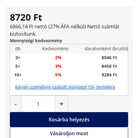
8720 Ft
6866,14 Ft nettó (27% ÁFA nélkül)
Nettó számlát
biztosítunk.
Mennyiségi kedvezmény
db
Kedvezmény
darabonként (bruttó)
3+
2%
8546 Ft
5+
3%
8458 Ft
10+
5%
8284 Ft
Kérjen személyre szabott ajánlatot 10+ termékre
Mennyiség
-
+
Kosárba helyezés
Vásároljon most