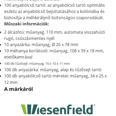
100 anyabölcső tartó: az anyabölcső tartó optimális
eszköz az anyabölcső bejuttatásához a kolóniába és
biztosítja a méhkirálynő biztonságos szaporodását.
Műszaki információk:
2 álcázótú: műanyag, 110 mm, automata visszahúzó
rugó, csúszásmentes nyél
10 anyazárka: műanyag, Ø 26 x 78 mm
10 méhanya korlátozó: műanyag, 108 x 39 x 18 mm,
etetőkamrával
100 db tűzősejt: műanyag, 10 x 10 x 11 mm
100 db anyazárka: műanyag, alap és tűzősejt tartó
100 db anyabölcső tartó méretei: műanyag, 34 x 25 x
12 mm
A márkáról