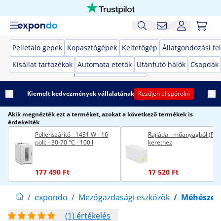
Pelletalo gepek
Kopasztógépek
Keltetőgép
Állatgondozási fe
Kisállat tartozékok
Automata etetők
Utánfutó hálók
Csapdák
Kiemelt kedvezmények vállalatának
Kezdjen el spórolni
Akik megnézték ezt a terméket, azokat a következő termékek is
érdekelték
Pollenszárító - 1431 W - 16
Rajláda - műanyagból (PP) 
polc - 30-70 °C - 100 l
kerethez
177 490 Ft
17 520 Ft
/
expondo
/
Mezőgazdasági eszközök
/
Méhészeti
(1) értékelés