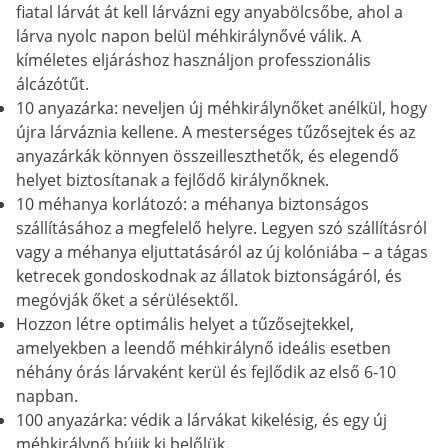
fiatal lárvát át kell lárvázni egy anyabölcsőbe, ahol a
lárva nyolc napon belül méhkirálynővé válik. A
kíméletes eljáráshoz használjon professzionális
álcázótűt.
10 anyazárka: neveljen új méhkirálynőket anélkül, hogy
újra lárváznia kellene. A mesterséges tűzősejtek és az
anyazárkák könnyen összeilleszthetők, és elegendő
helyet biztosítanak a fejlődő királynőknek.
10 méhanya korlátozó: a méhanya biztonságos
szállításához a megfelelő helyre. Legyen szó szállításról
vagy a méhanya eljuttatásáról az új kolóniába – a tágas
ketrecek gondoskodnak az állatok biztonságáról, és
megóvják őket a sérülésektől.
Hozzon létre optimális helyet a tűzősejtekkel,
amelyekben a leendő méhkirálynő ideális esetben
néhány órás lárvaként kerül és fejlődik az első 6-10
napban.
100 anyazárka: védik a lárvákat kikelésig, és egy új
méhkirálynő bújik ki belőlük.