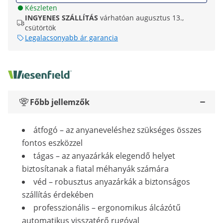
Készleten
INGYENES SZÁLLÍTÁS
várhatóan augusztus 13.,
csütörtök
Legalacsonyabb ár garancia
Főbb jellemzők
átfogó – az anyaneveléshez szükséges összes
fontos eszközzel
tágas – az anyazárkák elegendő helyet
biztosítanak a fiatal méhanyák számára
véd – robusztus anyazárkák a biztonságos
szállítás érdekében
professzionális – ergonomikus álcázótű
automatikus visszatérő rugóval