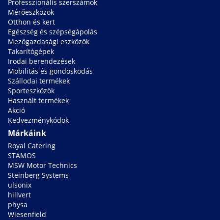
Professzionális szerszámok
Mérőeszközök
Otthon és kert
Egészség és szépségápolás
Mezőgazdasági eszközök
Takarítógépek
Irodai berendezések
Mobilitás és gondoskodás
Szállodai termékek
Sporteszközök
Használt termékek
Akció
Kedvezménykódok
Márkáink
Royal Catering
STAMOS
MSW Motor Technics
Steinberg Systems
ulsonix
hillvert
physa
Wiesenfield