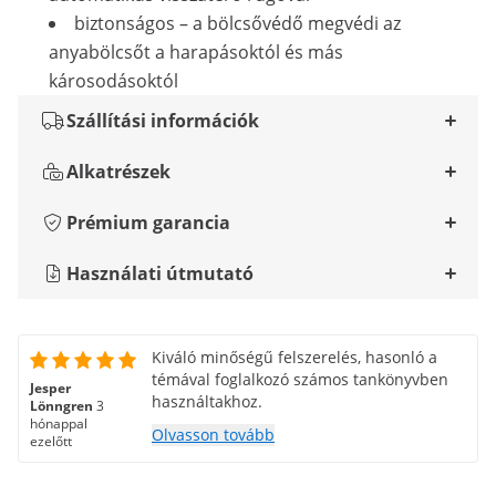
biztonságos – a bölcsővédő megvédi az
anyabölcsőt a harapásoktól és más
károsodásoktól
Szállítási információk
Alkatrészek
Prémium garancia
Használati útmutató
Kiváló minőségű felszerelés, hasonló a
témával foglalkozó számos tankönyvben
Jesper
használtakhoz.
Lönngren
3
hónappal
Olvasson tovább
ezelőtt