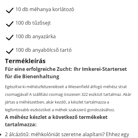
10 db méhanya korlátozó
100 db tűzősejt
100 db anyazárka
100 db anyabölcső tartó
Termékleírás
Für eine erfolgreiche Zucht: Ihr Imkerei-Starterset
für die Bienenhaltung
Egészítse ki méhészfelszereléseit a Wiesenfield átfogó méhész strat
csomagjával! A szállítási csomag összesen 322 eszközt tartalmaz. Akár
jártas a méhészetben, akár kezdő, a készlet tartalmazza a
legfontosabb eszközöket a méhek szakszerű gondozásához.
A méhész készlet a következő termékeket
tartalmazza:
2 álcázótű: méhkolóniát szeretne alapítani? Ehhez egy