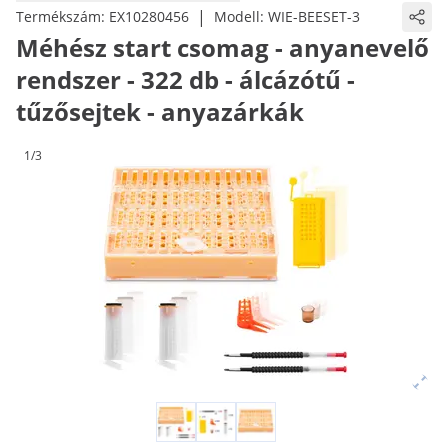
|
Termékszám:
EX10280456
Modell:
WIE-BEESET-3
Méhész start csomag - anyanevelő
rendszer - 322 db - álcázótű -
tűzősejtek - anyazárkák
1/3