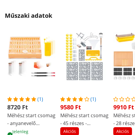
Műszaki adatok
(1)
(1)
8720 Ft
9580 Ft
9910 Ft
Méhész start csomag
Méhész start csomag
Méhész s
- anyanevelő
- 45 részes -
- 28 része
rendszer - 322 db -
kaptárvas - méhész
kaptárvas 
Akciós
Akciós
Jelenleg