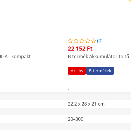
(0)
22 152 Ft
00 A - kompakt
B-termék Akkumulátor töltő -
Akciós
B-termékek
22.2 x 28 x 21 cm
20–300