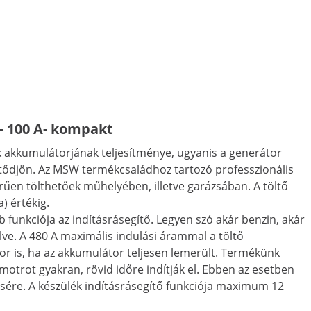
 - 100 A- kompakt
k akkumulátorjának teljesítménye, ugyanis a generátor
ltődjön. Az MSW termékcsaládhoz tartozó professzionális
űen tölthetőek műhelyében, illetve garázsában. A töltő
) értékig.
unkciója az indításrásegítő. Legyen szó akár benzin, akár
lve. A 480 A maximális indulási árammal a töltő
or is, ha az akkumulátor teljesen lemerült. Termékünk
trot gyakran, rövid időre indítják el. Ebben az esetben
résére. A készülék indításrásegítő funkciója maximum 12