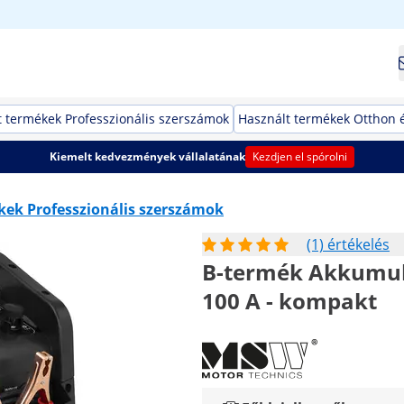
t termékek Professzionális szerszámok
Használt termékek Otthon é
Kiemelt kedvezmények vállalatának
Kezdjen el spórolni
kek Professzionális szerszámok
(1) értékelés
B-termék Akkumulát
100 A - kompakt