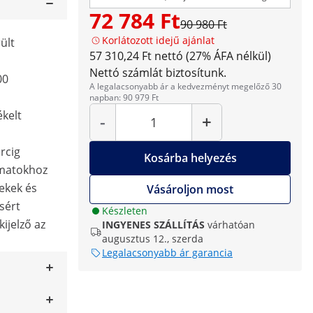
korábbi bemutatódarabokról van szó. A
72 784 Ft
termékeknek lehetnek optikai hibái, de
90 980 Ft
műszakilag hibátlanok. B-termékeinkre
Korlátozott idejű ajánlat
ült
szokásos visszaküldési és garanciális
feltételeink vonatkoznak.
57 310,24 Ft nettó (27% ÁFA nélkül)
Nettó számlát biztosítunk.
00
A legalacsonyabb ár a kedvezményt megelőző 30
napban: 90 979 Ft
Mennyiség
ékelt
-
+
ercig
Kosárba helyezés
yamatokhoz
rekek és
Vásároljon most
sért
Készleten
ijelző az
INGYENES SZÁLLÍTÁS
várhatóan
augusztus 12., szerda
Legalacsonyabb ár garancia