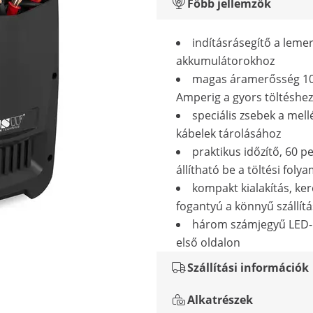
Főbb jellemzők
indításrásegítő a lemer
akkumulátorokhoz
magas áramerősség 1
Amperig a gyors töltéshez
speciális zsebek a mell
kábelek tárolásához
praktikus időzítő, 60 p
állítható be a töltési fol
kompakt kialakítás, ke
fogantyú a könnyű szállítá
három számjegyű LED-k
első oldalon
Szállítási információk
Alkatrészek