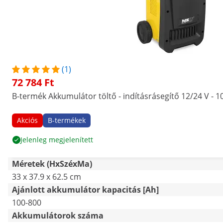
(1)
72 784 Ft
B-termék Akkumulátor töltő - indításrásegítő 12/24 V - 1
Akciós
B-termékek
Jelenleg megjelenített
Méretek (HxSzéxMa)
33 x 37.9 x 62.5 cm
Ajánlott akkumulátor kapacitás [Ah]
100-800
Akkumulátorok száma