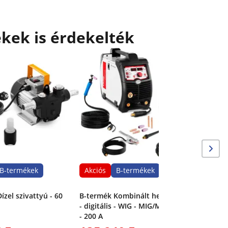
kek is érdekelték
Akciós
B-termék
x 196 cm
B-termékek
Akciós
B-termékek
ízel szivattyú - 60
B-termék Kombinált hegesztőgép
- digitális - WIG - MIG/MAG - MMA
- 200 A