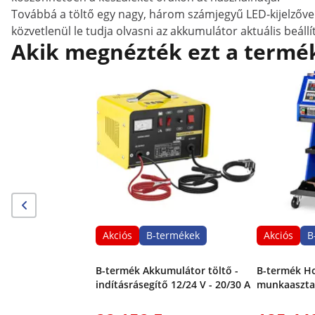
Továbbá a töltő egy nagy, három számjegyű LED-kijelzővel 
közvetlenül le tudja olvasni az akkumulátor aktuális beállít
Akik megnézték ezt a termék
Akciós
B-termékek
Akciós
B
B-termék Akkumulátor töltő -
B-termék Ho
indításrásegítő 12/24 V - 20/30 A
munkaasztal