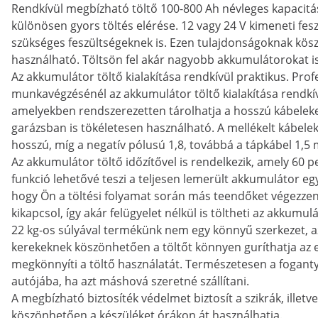
Rendkívül megbízható töltő 100-800 Ah névleges kapacitá
különösen gyors töltés elérése. 12 vagy 24 V kimeneti fe
szükséges feszültségeknek is. Ezen tulajdonságoknak kös
használható. Töltsön fel akár nagyobb akkumulátorokat i
Az akkumulátor töltő kialakítása rendkívül praktikus. Prof
munkavégzésénél az akkumulátor töltő kialakítása rendkív
amelyekben rendszerezetten tárolhatja a hosszú kábelek
garázsban is tökéletesen használható. A mellékelt kábelek
hosszú, míg a negatív pólusú 1,8, továbbá a tápkábel 1,5 
Az akkumulátor töltő időzítővel is rendelkezik, amely 60 pe
funkció lehetővé teszi a teljesen lemerült akkumulátor egy 
hogy Ön a töltési folyamat során más teendőket végezzen e
kikapcsol, így akár felügyelet nélkül is töltheti az akkumul
22 kg-os súlyával termékünk nem egy könnyű szerkezet, azo
kerekeknek köszönhetően a töltőt könnyen guríthatja az e
megkönnyíti a töltő használatát. Természetesen a foganty
autójába, ha azt máshová szeretné szállítani.
A megbízható biztosíték védelmet biztosít a szikrák, illetv
köszönhetően a készüléket órákon át használhatja.