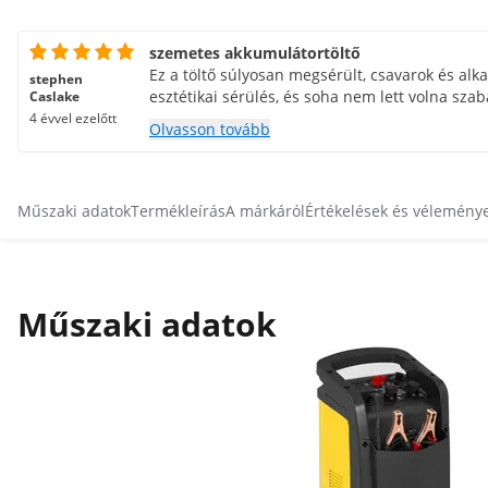
szemetes akkumulátortöltő
Ez a töltő súlyosan megsérült, csavarok és alk
stephen
esztétikai sérülés, és soha nem lett volna sz
Caslake
4 évvel ezelőtt
Olvasson tovább
Műszaki adatok
Termékleírás
A márkáról
Értékelések és vélemény
Műszaki adatok