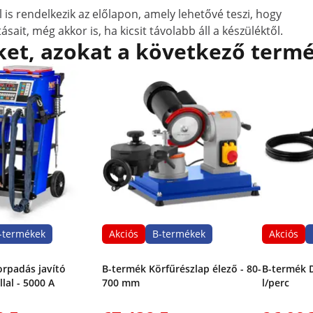
is rendelkezik az előlapon, amely lehetővé teszi, hogy
ásait, még akkor is, ha kicsit távolabb áll a készüléktől.
et, azokat a következő termé
-termékek
Akciós
B-termékek
Akciós
rpadás javító
B-termék Körfűrészlap élező - 80-
B-termék D
lal - 5000 A
700 mm
l/perc