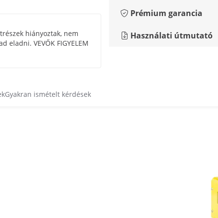
Prémium garancia
atrészek hiányoztak, nem
Használati útmutató
abad eladni. VEVŐK FIGYELEM
ek
Gyakran ismételt kérdések