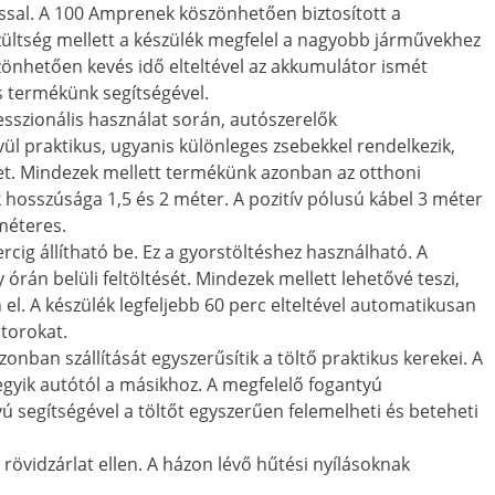
ssal. A 100 Amprenek köszönhetően biztosított a
szültség mellett a készülék megfelel a nagyobb járművekhez
zönhetően kevés idő elteltével az akkumulátor ismét
s termékünk segítségével.
esszionális használat során, autószerelők
ül praktikus, ugyanis különleges zsebekkel rendelkezik,
et. Mindezek mellett termékünk azonban az otthoni
 hosszúsága 1,5 és 2 méter. A pozitív pólusú kábel 3 méter
méteres.
rcig állítható be. Ez a gyorstöltéshez használható. A
órán belüli feltöltését. Mindezek mellett lehetővé teszi,
l. A készülék legfeljebb 60 perc elteltével automatikusan
átorokat.
nban szállítását egyszerűsítik a töltő praktikus kerekei. A
gyik autótól a másikhoz. A megfelelő fogantyú
ú segítségével a töltőt egyszerűen felemelheti és beteheti
e rövidzárlat ellen. A házon lévő hűtési nyílásoknak