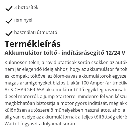
3 biztosíték
fém nyél
használati útmutató
Termékleírás
Akkumulátor töltő - indításrásegítő 12/24 V
Különösen télen, a rövid utazások során csökken az autó
nem jár elegendő ideig ahhoz, hogy az akkumulátor feltö
és kompakt töltővel az ólom-savas akkumulátorok egyszer
magas áramigényeket biztosít, akár 100 Amper (aritmetika
Az S-CHARGER-65A akkumulátor töltő egyik leghasznosabb f
diesel motorról, a Jump Starterrel mindenre fel van készü
megbízhatóan biztosítja a motor gyors indítását, még akk
különösen autószerelő műhelyekben használatos, ahol a mo
alig van esélye az akkumulátornak a teljes töltöttség elé
Wattot fogyaszt a folyamat során.