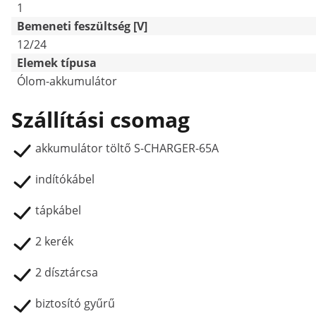
1
Bemeneti feszültség [V]
12/24
Elemek típusa
Ólom-akkumulátor
Szállítási csomag
akkumulátor töltő S-CHARGER-65A
indítókábel
tápkábel
2 kerék
2 dísztárcsa
biztosító gyűrű