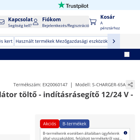
Kosár
Kapcsolat
Fiókom
A
Segítség kell?
Bejelentkezés/Regisztráció
pénztárhoz
s kert
Használt termékek Mezőgazdasági eszközök
Használt ter
|
Termékszám:
EX20060147
Modell:
S-CHARGER-65A
or töltő - indításrásegítő 12/24 V -
Akciós
B-termékek
B-termékeink esetében általában ügyfeleink
által visszaküldött, felújított termékekről vagy