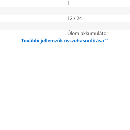
1
12 / 24
Ólom-akkumulátor
További jellemzők összehasonlítása