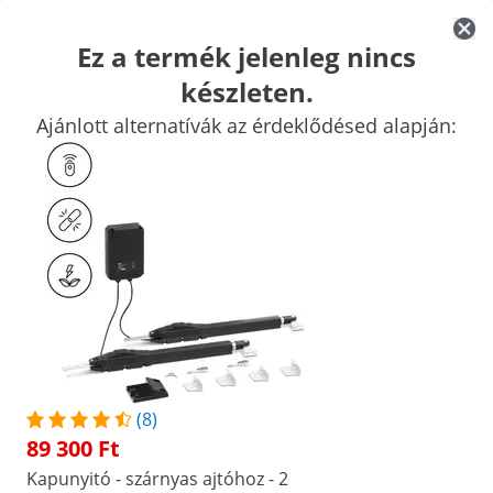
Ez a termék jelenleg nincs
készleten.
Autó szerszámok
Műhelyfelszerelések
Hegesztőgépek
Elekt
Ajánlott alternatívák az érdeklődésed alapján:
Kézi szerszámok
Gyártás
Ipari vákuumcsomagoló gépek
Frek
Kiemelt kedvezmények vállalatának
Kezdjen el spórolni
/
expondo
/
Professzionális szerszámok
/
Autó sz
(5) értékelés
|
Termékszám:
EX10062499
Modell:
MSW-GDOOR-004B
Kapunyitó - 2 kapuhoz - egyenként
300 kg-ig / 2,5 m hosszúságig
(8)
89 300 Ft
1/5
Kapunyitó - szárnyas ajtóhoz - 2