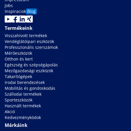
Jobs
Inspiraciok
Blog
Termékeink
Visszahívott termékek
Vendéglátóipari eszközök
Professzionális szerszámok
Mérőeszközök
Otthon és kert
Egészség és szépségápolás
Mezőgazdasági eszközök
Takarítógépek
Irodai berendezések
Mobilitás és gondoskodás
Szállodai termékek
Sporteszközök
Használt termékek
Akció
Kedvezménykódok
Márkáink