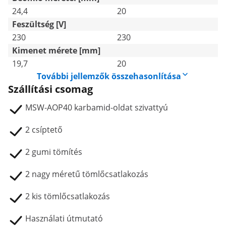
24,4
20
Feszültség [V]
230
230
Kimenet mérete [mm]
19,7
20
További jellemzők összehasonlítása
Szállítási csomag
MSW-AOP40 karbamid-oldat szivattyú
2 csíptető
2 gumi tömítés
2 nagy méretű tömlőcsatlakozás
2 kis tömlőcsatlakozás
Használati útmutató