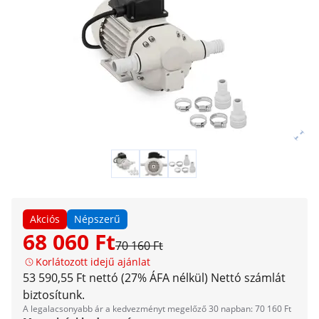
Akciós
Népszerű
68 060 Ft
70 160 Ft
Korlátozott idejű ajánlat
53 590,55 Ft nettó (27% ÁFA nélkül)
Nettó számlát
biztosítunk.
A legalacsonyabb ár a kedvezményt megelőző 30 napban: 70 160 Ft