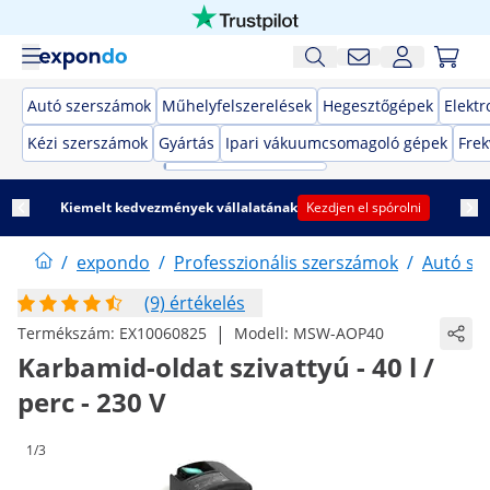
Autó szerszámok
Műhelyfelszerelések
Hegesztőgépek
Elekt
Kézi szerszámok
Gyártás
Ipari vákuumcsomagoló gépek
Frek
Kiemelt kedvezmények vállalatának
Kezdjen el spórolni
/
expondo
/
Professzionális szerszámok
/
Autó sz
(9) értékelés
|
Termékszám:
EX10060825
Modell:
MSW-AOP40
Karbamid-oldat szivattyú - 40 l /
perc - 230 V
1/3