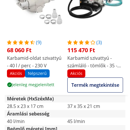
(9)
(3)
68 060 Ft
115 470 Ft
Karbamid-oldat szivattyú
Karbamid szivattyú -
- 40 l / perc - 230 V
számláló - tömlők - 35 -
45 l/perc
Akciós
Népszerű
Akciós
Jelenleg megjelenített
Termék megtekintése
Méretek (HxSzéxMa)
28.5 x 23 x 17 cm
37 x 35 x 21 cm
Áramlási sebesség
40 l/min
45 l/min
Beömlő méretei [mm]