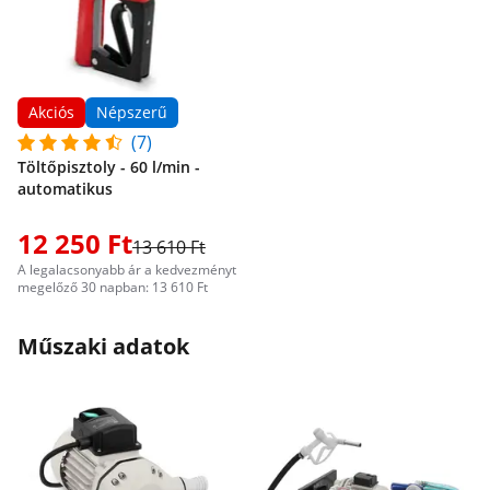
Akciós
Népszerű
(7)
Töltőpisztoly - 60 l/min -
automatikus
12 250 Ft
13 610 Ft
A legalacsonyabb ár a kedvezményt
megelőző 30 napban: 13 610 Ft
Műszaki adatok