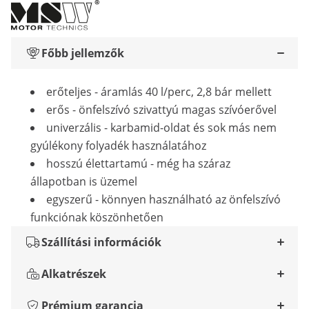
Főbb jellemzők
erőteljes - áramlás 40 l/perc, 2,8 bár mellett
erős - önfelszívó szivattyú magas szívóerővel
univerzális - karbamid-oldat és sok más nem
gyúlékony folyadék használatához
hosszú élettartamú - még ha száraz
állapotban is üzemel
egyszerű - könnyen használható az önfelszívó
funkciónak köszönhetően
Szállítási információk
Alkatrészek
Prémium garancia