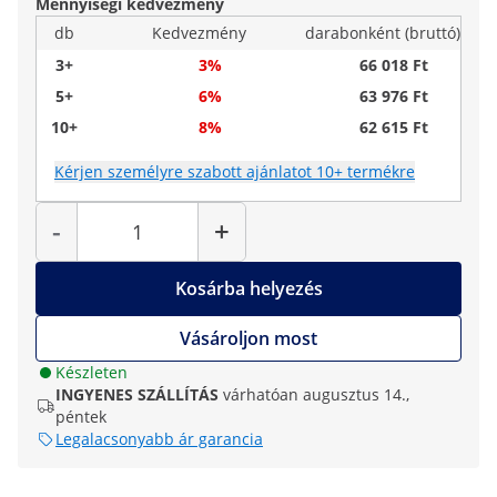
Mennyiségi kedvezmény
db
Kedvezmény
darabonként (bruttó)
3+
3%
66 018 Ft
5+
6%
63 976 Ft
10+
8%
62 615 Ft
Kérjen személyre szabott ajánlatot 10+ termékre
Mennyiség
-
+
Kosárba helyezés
Vásároljon most
Készleten
INGYENES SZÁLLÍTÁS
várhatóan augusztus 14.,
péntek
Legalacsonyabb ár garancia