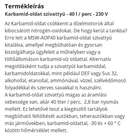
Termékleírás
Karbamid-oldat szivattyú - 40 l / perc - 230 V
Az Karbamid-oldat csökkenti a dízelmotorok által
kibocsátott nitrogén-oxidokat. De hogy kerül a tankba?
Erre lett a MSW-AOP40 karbamid-oldat szivattyú
kitalálva, amellyel megbízhatóan és gyorsan
kiszolgálhatja ügyfeleit a műhelyben vagy a
töltőállomáson karbamid-víz oldattal. Alternatív
megoldásként tudja a szivattyút karbamiddal,
karbamidoldatokkal, mint például DEF vagy Sus 32,
alkohollal, etanollal, ammóniával, vízzel, szélvédőmosó
folyadékkal és szerves savakkal is használni.
A karbamid-oldat szivattyú magas az áramlási
sebessége van, akár 40 liter / perc, 2,8 bar nyomás
mellett. Ez lehetővé teszi a kiegészítő tartályok
megbízható feltöltését autókban, teherautókban vagy
más járművekben, karbamid-oldattal, -30 és + 60 ° C
közötti hőmérséklet mellett.