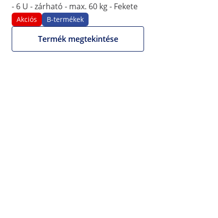
- 6 U - zárható - max. 60 kg - Fekete
Akciós
B-termékek
Termék megtekintése
51 570 Ft
40 606,30 Ft nettó (27% ÁFA nélkül)
Nettó számlát
biztosítunk.
Mennyiségi kedvezmény
db
Kedvezmény
darabonként (bruttó)
3+
3%
50 023 Ft