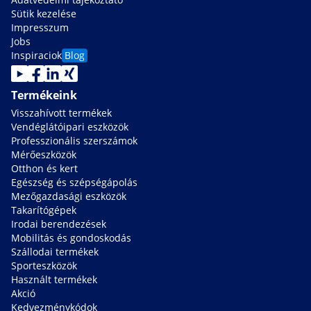
Sütik kezelése
Impresszum
Jobs
Inspiraciok
Blog
Termékeink
Visszahívott termékek
Vendéglátóipari eszközök
Professzionális szerszámok
Mérőeszközök
Otthon és kert
Egészség és szépségápolás
Mezőgazdasági eszközök
Takarítógépek
Irodai berendezések
Mobilitás és gondoskodás
Szállodai termékek
Sporteszközök
Használt termékek
Akció
Kedvezménykódok