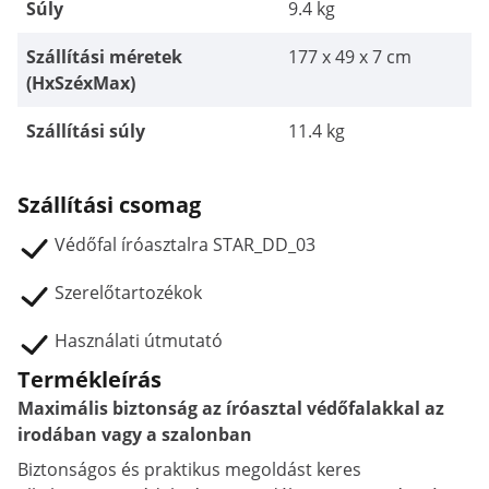
Súly
9.4 kg
Szállítási méretek
177 x 49 x 7 cm
(HxSzéxMax)
Szállítási súly
11.4 kg
Szállítási csomag
Védőfal íróasztalra STAR_DD_03
Szerelőtartozékok
Használati útmutató
Termékleírás
Maximális biztonság az íróasztal védőfalakkal az
irodában vagy a szalonban
Biztonságos és praktikus megoldást keres