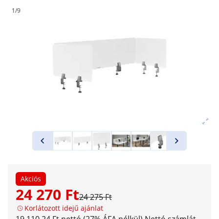
1/9
Akciós
24 270 Ft
24 275 Ft
Korlátozott idejű ajánlat