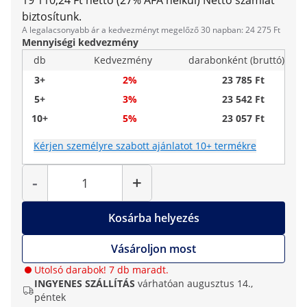
19 110,24 Ft nettó (27% ÁFA nélkül)
Nettó számlát
biztosítunk.
A legalacsonyabb ár a kedvezményt megelőző 30 napban: 24 275 Ft
Mennyiségi kedvezmény
db
Kedvezmény
darabonként (bruttó)
3+
2%
23 785 Ft
5+
3%
23 542 Ft
10+
5%
23 057 Ft
Kérjen személyre szabott ajánlatot 10+ termékre
Mennyiség
-
+
Kosárba helyezés
Vásároljon most
Utolsó darabok! 7 db maradt.
INGYENES SZÁLLÍTÁS
várhatóan augusztus 14.,
péntek