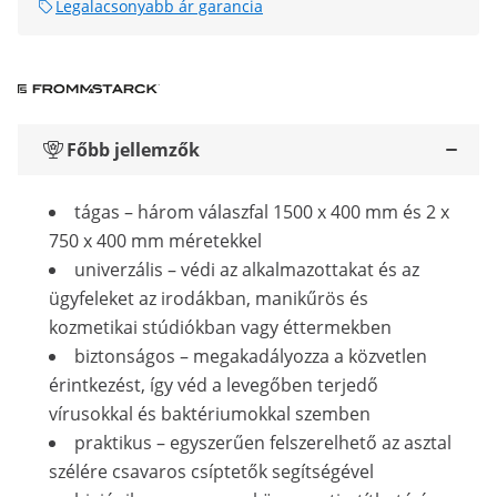
Legalacsonyabb ár garancia
Főbb jellemzők
tágas – három válaszfal 1500 x 400 mm és 2 x
750 x 400 mm méretekkel
univerzális – védi az alkalmazottakat és az
ügyfeleket az irodákban, manikűrös és
kozmetikai stúdiókban vagy éttermekben
biztonságos – megakadályozza a közvetlen
érintkezést, így véd a levegőben terjedő
vírusokkal és baktériumokkal szemben
praktikus – egyszerűen felszerelhető az asztal
szélére csavaros csíptetők segítségével