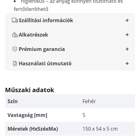
higiénikus – az anyag könnyen tisztítható és
fertőtleníthető
Szállítási információk
Alkatrészek
Prémium garancia
Használati útmutató
Műszaki adatok
Szín
Fehér
Vastagság [mm]
5
Méretek (HxSzéxMa)
150 x 54 x 5 cm