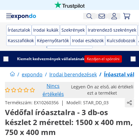
Íróasztalok
Irodai kukák
Szekrények
Iratrendező szekrények
Kasszafiókok
Képernyőtartók
Irodai eszközök
Kulcsdobozok
Kiemelt kedvezmények vállalatának
Kezdjen el spórolni
/
expondo
/
Irodai berendezések
/
Íróasztal vála
Nincs
Legyen Ön az első, aki értékeli
ezt a terméket
értékelés
|
Termékszám:
EX10260356
Modell:
STAR_DD_03
Védőfal íróasztalra - 3 db-os
készlet 2 mérettel: 1500 x 400 mm,
750 x 400 mm