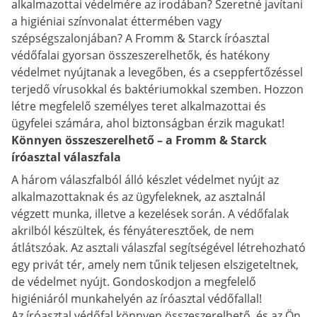
alkalmazottai védelmére az irodában? Szeretné javítani
a higiéniai színvonalat éttermében vagy
szépségszalonjában? A Fromm & Starck íróasztal
védőfalai gyorsan összeszerelhetők, és hatékony
védelmet nyújtanak a levegőben, és a cseppfertőzéssel
terjedő vírusokkal és baktériumokkal szemben. Hozzon
létre megfelelő személyes teret alkalmazottai és
ügyfelei számára, ahol biztonságban érzik magukat!
Könnyen összeszerelhető – a Fromm & Starck
íróasztal válaszfala
A három válaszfalból álló készlet védelmet nyújt az
alkalmazottaknak és az ügyfeleknek, az asztalnál
végzett munka, illetve a kezelések során. A védőfalak
akrilból készültek, és fényáteresztőek, de nem
átlátszóak. Az asztali válaszfal segítségével létrehozható
egy privát tér, amely nem tűnik teljesen elszigeteltnek,
de védelmet nyújt. Gondoskodjon a megfelelő
higiéniáról munkahelyén az íróasztal védőfallal!
Az íróasztal védőfal könnyen összeszerelhető, és az Ön