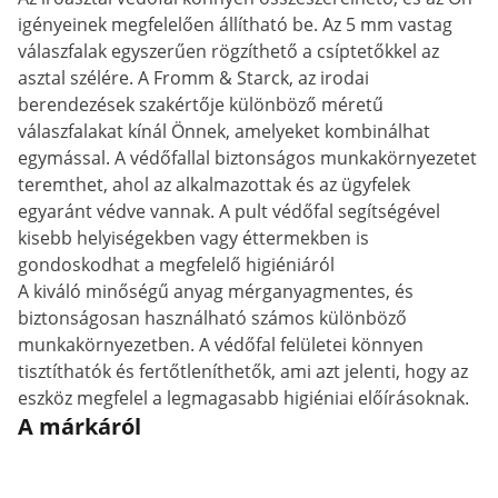
igényeinek megfelelően állítható be. Az 5 mm vastag
válaszfalak egyszerűen rögzíthető a csíptetőkkel az
asztal szélére. A Fromm & Starck, az irodai
berendezések szakértője különböző méretű
válaszfalakat kínál Önnek, amelyeket kombinálhat
egymással. A védőfallal biztonságos munkakörnyezetet
teremthet, ahol az alkalmazottak és az ügyfelek
egyaránt védve vannak. A pult védőfal segítségével
kisebb helyiségekben vagy éttermekben is
gondoskodhat a megfelelő higiéniáról
A kiváló minőségű anyag mérganyagmentes, és
biztonságosan használható számos különböző
munkakörnyezetben. A védőfal felületei könnyen
tisztíthatók és fertőtleníthetők, ami azt jelenti, hogy az
eszköz megfelel a legmagasabb higiéniai előírásoknak.
A márkáról