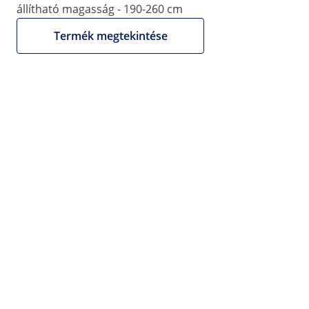
állítható magasság - 190-260 cm
Termék megtekintése
21 920 Ft
17 259,84 Ft nettó (27% ÁFA nélkül)
Nettó számlát
biztosítunk.
Mennyiségi kedvezmény
db
Kedvezmény
darabonként (bruttó)
3+
2%
21 482 Ft