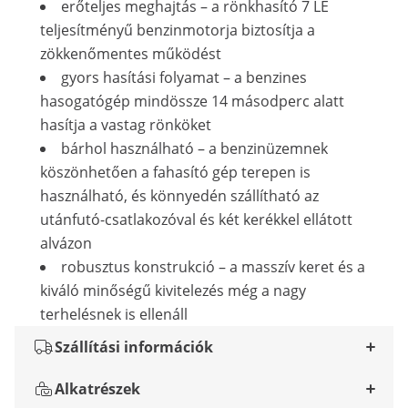
erőteljes meghajtás – a rönkhasító 7 LE
teljesítményű benzinmotorja biztosítja a
zökkenőmentes működést
gyors hasítási folyamat – a benzines
hasogatógép mindössze 14 másodperc alatt
hasítja a vastag rönköket
bárhol használható – a benzinüzemnek
köszönhetően a fahasító gép terepen is
használható, és könnyedén szállítható az
utánfutó-csatlakozóval és két kerékkel ellátott
alvázon
robusztus konstrukció – a masszív keret és a
kiváló minőségű kivitelezés még a nagy
terhelésnek is ellenáll
Szállítási információk
Alkatrészek