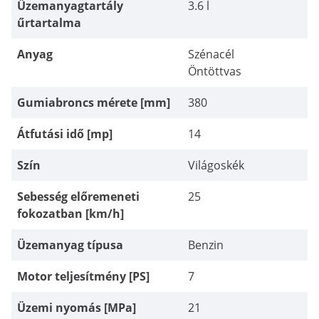
Üzemanyagtartály
3.6 l
űrtartalma
Anyag
Szénacél
Öntöttvas
Gumiabroncs mérete [mm]
380
Átfutási idő [mp]
14
Szín
Világoskék
Sebesség előremeneti
25
fokozatban [km/h]
Üzemanyag típusa
Benzin
Motor teljesítmény [PS]
7
Üzemi nyomás [MPa]
21