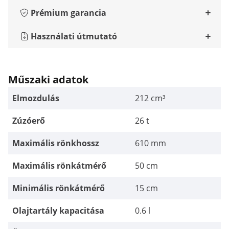
Prémium garancia
Használati útmutató
Műszaki adatok
Elmozdulás
212 cm³
Zúzóerő
26 t
Maximális rönkhossz
610 mm
Maximális rönkátmérő
50 cm
Minimális rönkátmérő
15 cm
Olajtartály kapacitása
0.6 l