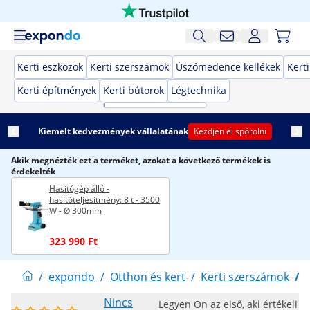
Kerti eszközök
Kerti szerszámok
Úszómedence kellékek
Kert
Kerti építmények
Kerti bútorok
Légtechnika
Kiemelt kedvezmények vállalatának
Kezdjen el spórolni
Akik megnézték ezt a terméket, azokat a következő termékek is
érdekelték
Hasítógép álló -
hasítóteljesítmény: 8 t - 3500
W - Ø 300mm
323 990 Ft
/
expondo
/
Otthon és kert
/
Kerti szerszámok
/
Nincs
Legyen Ön az első, aki értékeli