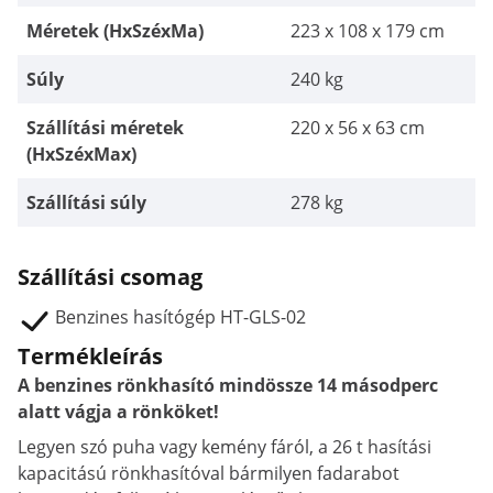
Méretek (HxSzéxMa)
223 x 108 x 179 cm
Súly
240 kg
Szállítási méretek
220 x 56 x 63 cm
(HxSzéxMax)
Szállítási súly
278 kg
Szállítási csomag
Benzines hasítógép HT-GLS-02
Termékleírás
A benzines rönkhasító mindössze 14 másodperc
alatt vágja a rönköket!
Legyen szó puha vagy kemény fáról, a 26 t hasítási
kapacitású rönkhasítóval bármilyen fadarabot