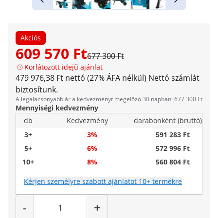
Akciós
609 570 Ft
677 300 Ft
Korlátozott idejű ajánlat
479 976,38 Ft nettó (27% ÁFA nélkül)
Nettó számlát
biztosítunk.
A legalacsonyabb ár a kedvezményt megelőző 30 napban: 677 300 Ft
Mennyiségi kedvezmény
db
Kedvezmény
darabonként (bruttó)
3+
3%
591 283 Ft
5+
6%
572 996 Ft
10+
8%
560 804 Ft
Kérjen személyre szabott ajánlatot 10+ termékre
Mennyiség
-
+