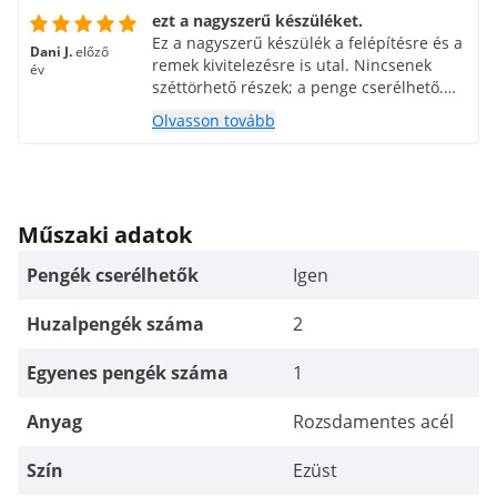
ezt a nagyszerű készüléket.
Ez a nagyszerű készülék a felépítésre és a
Dani J.
előző
remek kivitelezésre is utal. Nincsenek
év
széttörhető részek; a penge cserélhető.
Kézi működtetéssel eggyel kevesebb
Olvasson tovább
motorom van, ami eltörhet. A készülék
mindenképp megfelel a leírásnak. A
nyitott kialakítás igazán nagyszerű.
Figyelemmel kíséri a munka
előrehaladását. A kiszállítás gond nélkül
Műszaki adatok
ment és a telefonáló hölgy is nagyon
kedves volt. Újra venném a
Pengék cserélhetők
Igen
betakarítógépet.
Huzalpengék száma
2
Egyenes pengék száma
1
Anyag
Rozsdamentes acél
Szín
Ezüst