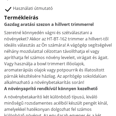
Használati útmutató
Termékleírás
Gazdag aratási szezon a hillvert trimmerrel
Szeretné könnyedén vágni és szétválasztani a
növényeket? Akkor az HT-BT-162 trimmer a hillvert-től
ideális választás az Ön számára! A vágógép segítségével
néhány mozdulattal célzottan távolíthatja el vagy
apríthatja fel számos növény leveleit, virágait és ágait.
Vagy használja a bowl trimmert illóolajok,
aromaterápiás olajok vagy potpourrik és illatosított
párnák készítésére házilag. Az aprítógép sokoldalúan
alkalmazható a növénybetakarítás során!
A növényaprító rendkívül könnyen kezelhető
A növénybetakarító két különböző típusú, kiváló
minőségű rozsdamentes acélból készült pengét kínál,
amelyekkel hatékonyan dolgozhat fel számos
különböző növényt. Az egy darab egyenes és a két