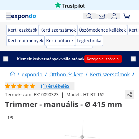
Kerti eszközök
Kerti szerszámok
Úszómedence kellékek
Kert
Kerti építmények
Kerti bútorok
Légtechnika
Kiemelt kedvezmények vállalatának
Kezdjen el spórolni
/
expondo
/
Otthon és kert
/
Kerti szerszámok
/
(1) értékelés
|
Termékszám:
EX10090323
Modell:
HT-BT-162
Trimmer - manuális - Ø 415 mm
1/5