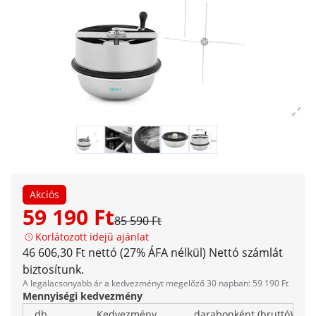
Akciós
59 190 Ft
85 590 Ft
Korlátozott idejű ajánlat
46 606,30 Ft nettó (27% ÁFA nélkül)
Nettó számlát
biztosítunk.
A legalacsonyabb ár a kedvezményt megelőző 30 napban: 59 190 Ft
Mennyiségi kedvezmény
db
Kedvezmény
darabonként (bruttó)