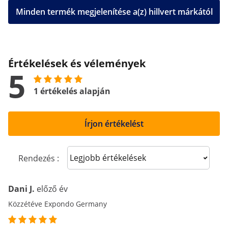
Minden termék megjelenítése a(z) hillvert márkától
Értékelések és vélemények
5
1 értékelés alapján
Írjon értékelést
Sort reviews
Rendezés :
Dani J.
előző év
Közzétéve Expondo Germany