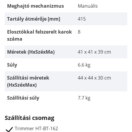
Meghajtó mechanizmus
Manuális
Tartály átmérője [mm]
415
Elosztókkal felszerelt karok
8
száma
Méretek (HxSzéxMa)
41 x 41 x 39 cm
Súly
6.6 kg
Szállítási méretek
44 x 44 x 30 cm
(HxSzéxMax)
Szállítási súly
7.7 kg
Szállítási csomag
Trimmer HT-BT-162