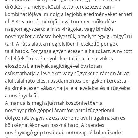
drótkés – amelyek közül kettő keresztezve van –
kombinációjával mindig a legjobb eredményeket érheti
el. A 415 mm átmérőjű bowl trimmer működése
nagyon egyszerű: a friss virágokat vagy bimbós
növényeket a rácsra helyezzük, amelyet egy gumigyűrű
tart. A rács alatt a megfelelően illeszkedő pengék
találhatók. Forgassa egyenletesen a hajtókart. A nyitott
fedél felső részén nyolc kar található elasztikus
elosztóval, amelyek segítségével óvatosan
csúsztathatja a leveleket vagy rügyeket a rácson át, az
alul található éles, rozsdamentes pengéken keresztül,
és kíméletesen választhatja le a leveleket és a rügyeket
a növényekről.
A manuális meghajtásnak köszönhetően a
növényaprító géppel áramforrástól függetlenül
dolgozhat, vagyis az eszköz rendkívül rugalmasan és
költséghatékonyan használható. A csendes
növényvágó gép továbbá motorzaj nélkül működik.