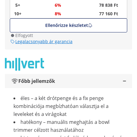
5+
6%
78 838 Ft
10+
8%
77 160 Ft
Ellenőrizze készletet
Elfogyott
Legalacsonyabb ár garancia
Főbb jellemzők
éles – a két drótpenge és a fix penge
kombinációja megbízhatóan választja el a
leveleket és a virágokat
hatékony – manuális meghajtás a bowl
trimmer célzott használatához