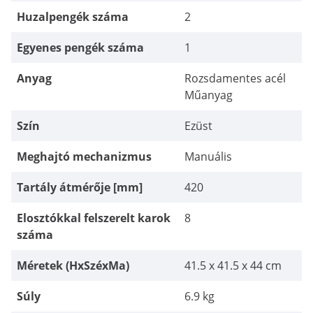
Huzalpengék száma
2
Egyenes pengék száma
1
Anyag
Rozsdamentes acél
Műanyag
Szín
Ezüst
Meghajtó mechanizmus
Manuális
Tartály átmérője [mm]
420
Elosztókkal felszerelt karok
8
száma
Méretek (HxSzéxMa)
41.5 x 41.5 x 44 cm
Súly
6.9 kg