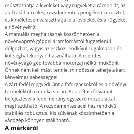
csúsztathatja a leveleket vagy rügyeket a rácson át, az
alul található éles, rozsdamentes pengéken keresztül,
és kíméletesen választhatja le a leveleket és a rügyeket
a növényekről.
A manuális meghajtásnak köszönhetően a
növényaprító géppel áramforrástól függetlenül
dolgozhat, vagyis az eszköz rendkívül rugalmasan és
költséghatékonyan használható. A csendes
növényvágó gép továbbá motorzaj nélkül működik.
Önnek nem kell mást tennie, mindössze tekerje a kart
kényelmes sebességgel.
A zárt fedél megvédi Önt a faforgácsoktól és a növényi
törmeléktől a munka során. Az aprítási folyamat
befejeztével a fedél néhány egyszerű mozdulattal
megtisztítható. A rozsdamentes acél ház rendkívül
stabil és robusztus. Kis súlyának köszönhetően a
vágógép könnyen szállítható.
A márkáról