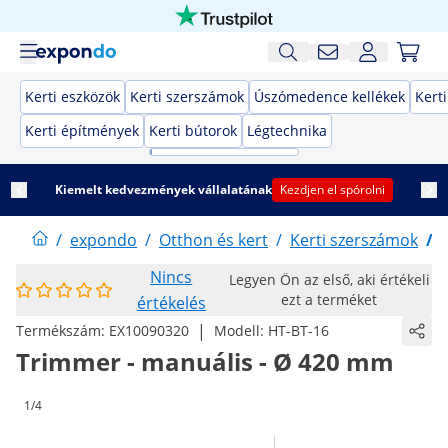
Kerti eszközök
Kerti szerszámok
Úszómedence kellékek
Kert
Kerti építmények
Kerti bútorok
Légtechnika
Kiemelt kedvezmények vállalatának
Kezdjen el spórolni
/
expondo
/
Otthon és kert
/
Kerti szerszámok
/
Nincs
Legyen Ön az első, aki értékeli
ezt a terméket
értékelés
|
Termékszám:
EX10090320
Modell:
HT-BT-16
Trimmer - manuális - Ø 420 mm
1/4