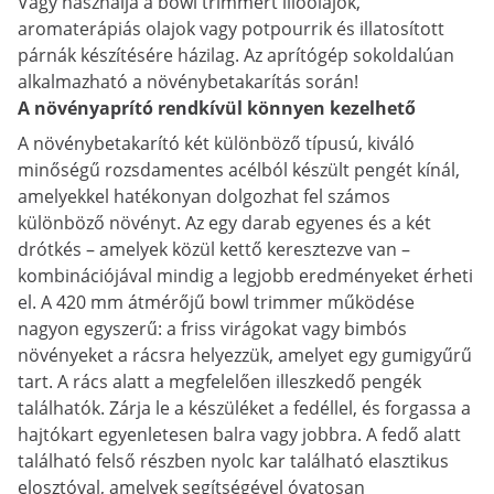
Vagy használja a bowl trimmert illóolajok,
aromaterápiás olajok vagy potpourrik és illatosított
párnák készítésére házilag. Az aprítógép sokoldalúan
alkalmazható a növénybetakarítás során!
A növényaprító rendkívül könnyen kezelhető
A növénybetakarító két különböző típusú, kiváló
minőségű rozsdamentes acélból készült pengét kínál,
amelyekkel hatékonyan dolgozhat fel számos
különböző növényt. Az egy darab egyenes és a két
drótkés – amelyek közül kettő keresztezve van –
kombinációjával mindig a legjobb eredményeket érheti
el. A 420 mm átmérőjű bowl trimmer működése
nagyon egyszerű: a friss virágokat vagy bimbós
növényeket a rácsra helyezzük, amelyet egy gumigyűrű
tart. A rács alatt a megfelelően illeszkedő pengék
találhatók. Zárja le a készüléket a fedéllel, és forgassa a
hajtókart egyenletesen balra vagy jobbra. A fedő alatt
található felső részben nyolc kar található elasztikus
elosztóval, amelyek segítségével óvatosan