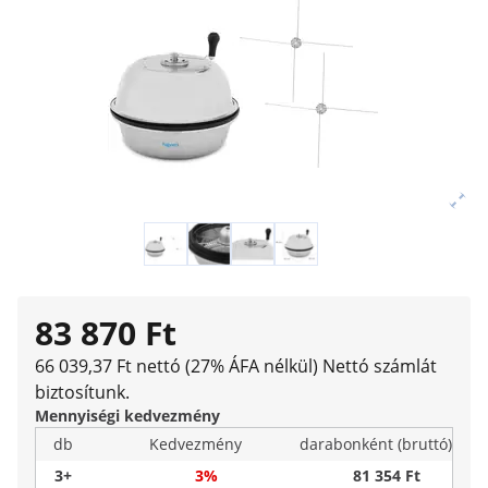
83 870 Ft
66 039,37 Ft nettó (27% ÁFA nélkül)
Nettó számlát
biztosítunk.
Mennyiségi kedvezmény
db
Kedvezmény
darabonként (bruttó)
3+
3%
81 354 Ft