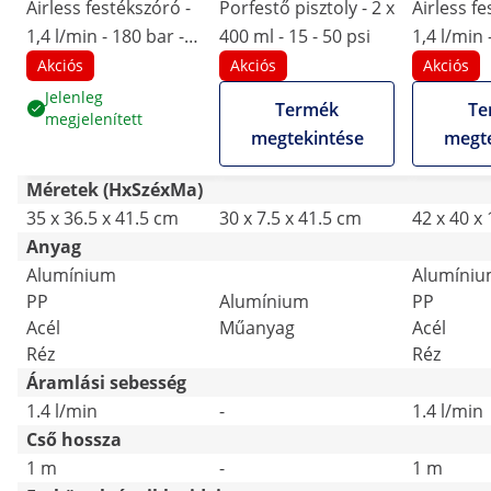
Airless festékszóró -
Porfestő pisztoly - 2 x
Airless fe
1,4 l/min - 180 bar -
400 ml - 15 - 50 psi
1,4 l/min 
7,5 m-es tömlő
7,5 m töm
Akciós
Akciós
Akciós
Jelenleg
Termék
Te
megjelenített
megtekintése
megte
Méretek (HxSzéxMa)
35 x 36.5 x 41.5 cm
30 x 7.5 x 41.5 cm
42 x 40 x
Anyag
Alumínium
Alumíni
PP
Alumínium
PP
Acél
Műanyag
Acél
Réz
Réz
Áramlási sebesség
1.4 l/min
-
1.4 l/min
Cső hossza
1 m
-
1 m