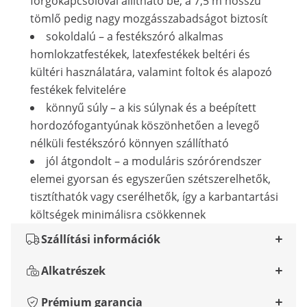
forgókapcsolóval állítható be, a 7,5 m hosszú
tömlő pedig nagy mozgásszabadságot biztosít
sokoldalú – a festékszóró alkalmas
homlokzatfestékek, latexfestékek beltéri és
kültéri használatára, valamint foltok és alapozó
festékek felvitelére
könnyű súly – a kis súlynak és a beépített
hordozófogantyúnak köszönhetően a levegő
nélküli festékszóró könnyen szállítható
jól átgondolt – a moduláris szórórendszer
elemei gyorsan és egyszerűen szétszerelhetők,
tisztíthatók vagy cserélhetők, így a karbantartási
költségek minimálisra csökkennek
Szállítási információk
Alkatrészek
Prémium garancia