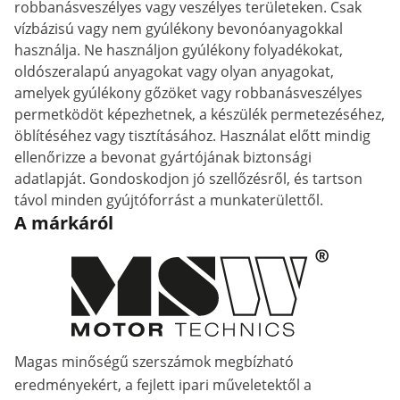
robbanásveszélyes vagy veszélyes területeken. Csak
vízbázisú vagy nem gyúlékony bevonóanyagokkal
használja. Ne használjon gyúlékony folyadékokat,
oldószeralapú anyagokat vagy olyan anyagokat,
amelyek gyúlékony gőzöket vagy robbanásveszélyes
permetködöt képezhetnek, a készülék permetezéséhez,
öblítéséhez vagy tisztításához. Használat előtt mindig
ellenőrizze a bevonat gyártójának biztonsági
adatlapját. Gondoskodjon jó szellőzésről, és tartson
távol minden gyújtóforrást a munkaterülettől.
A márkáról
Magas minőségű szerszámok megbízható
eredményekért, a fejlett ipari műveletektől a