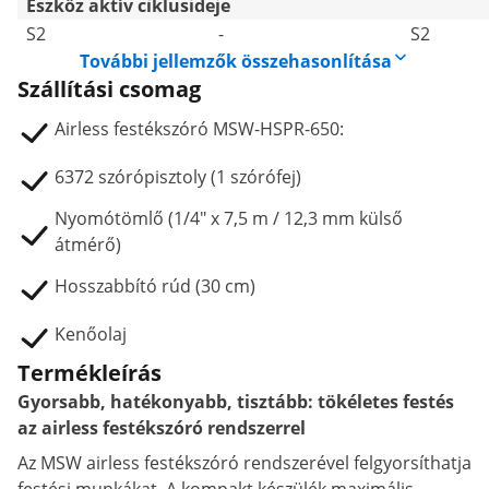
Eszköz aktív ciklusideje
S2
-
S2
További jellemzők összehasonlítása
Szállítási csomag
Airless festékszóró MSW-HSPR-650:
6372 szórópisztoly (1 szórófej)
Nyomótömlő (1/4" x 7,5 m / 12,3 mm külső
átmérő)
Hosszabbító rúd (30 cm)
Kenőolaj
Termékleírás
Gyorsabb, hatékonyabb, tisztább: tökéletes festés
az airless festékszóró rendszerrel
Az MSW airless festékszóró rendszerével felgyorsíthatja