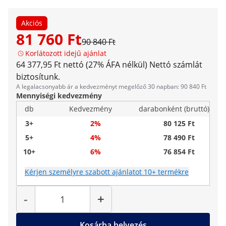
Akciós
81 760 Ft
90 840 Ft
Korlátozott idejű ajánlat
64 377,95 Ft nettó (27% ÁFA nélkül)
Nettó számlát
biztosítunk.
A legalacsonyabb ár a kedvezményt megelőző 30 napban: 90 840 Ft
Mennyiségi kedvezmény
db
Kedvezmény
darabonként (bruttó)
3+
2%
80 125 Ft
5+
4%
78 490 Ft
10+
6%
76 854 Ft
Kérjen személyre szabott ajánlatot 10+ termékre
Mennyiség
-
+
Kosárba helyezés