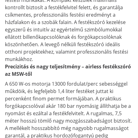
festési munkákat. A kompakt készülék maximális
kontrollt biztosít a festékfelvitel felett, és garantálja
csíkmentes, professzionális festési eredményt a
házfalakon és a szobák falain. A festékszóró kezelése
egyszerű és intuitív az egyértelmű szimbólumokkal
ellátott billenőkapcsolóknak és forgókapcsolóknak
köszönhetően. A levegő nélküli festékszóró ideális
otthoni projektekhez, valamint professzionális festési
munkákhoz.
Precizitás és nagy teljesítmény – airless festékszóró
az MSW-től
A 650 W-os motorja 13000 fordulat/perc sebességgel
műkdöik, és legfeljebb 1,4 liter festéket juttat ki
percenként finom permet formájában. A praktikus
forgókapcsolóval akár 180 bar nyomásig állíthatja be a
nyomást és ezáltal a festékfelvitelt. A rugalmas, 7,5
méter hosszú tömlő nagy mozgásszabadságot biztosít.
A mellékelt hosszabbító még nagyobb rugalmasságot
garantál, a praktikus hordozófogantyú pedig