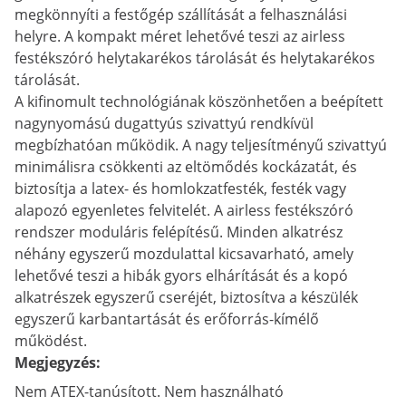
megkönnyíti a festőgép szállítását a felhasználási
helyre. A kompakt méret lehetővé teszi az airless
festékszóró helytakarékos tárolását és helytakarékos
tárolását.
A kifinomult technológiának köszönhetően a beépített
nagynyomású dugattyús szivattyú rendkívül
megbízhatóan működik. A nagy teljesítményű szivattyú
minimálisra csökkenti az eltömődés kockázatát, és
biztosítja a latex- és homlokzatfesték, festék vagy
alapozó egyenletes felvitelét. A airless festékszóró
rendszer moduláris felépítésű. Minden alkatrész
néhány egyszerű mozdulattal kicsavarható, amely
lehetővé teszi a hibák gyors elhárítását és a kopó
alkatrészek egyszerű cseréjét, biztosítva a készülék
egyszerű karbantartását és erőforrás-kímélő
működést.
Megjegyzés:
Nem ATEX-tanúsított. Nem használható