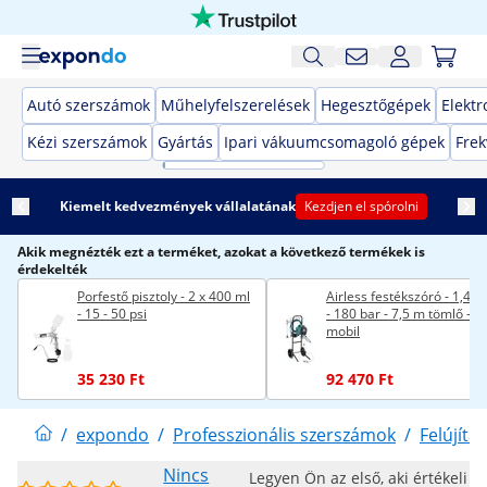
Autó szerszámok
Műhelyfelszerelések
Hegesztőgépek
Elekt
Kézi szerszámok
Gyártás
Ipari vákuumcsomagoló gépek
Frek
Kiemelt kedvezmények vállalatának
Kezdjen el spórolni
Akik megnézték ezt a terméket, azokat a következő termékek is
érdekelték
Porfestő pisztoly - 2 x 400 ml
Airless festékszóró - 1,4 l
- 15 - 50 psi
- 180 bar - 7,5 m tömlő -
mobil
35 230 Ft
92 470 Ft
/
expondo
/
Professzionális szerszámok
/
Felújítás
Nincs
Legyen Ön az első, aki értékeli