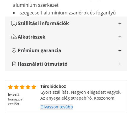
alumínium szerkezet
szegecselt alumínium zsanérok és fogantyú
Szállítási információk
Alkatrészek
Prémium garancia
Használati útmutató
Tárolódoboz
Gyors szállítás. Nagyon elégedett vagyok.
Jmvc
2
Az anyaga elég strapabíró. Köszönöm.
hónappal
ezelőtt
Olvasson tovább