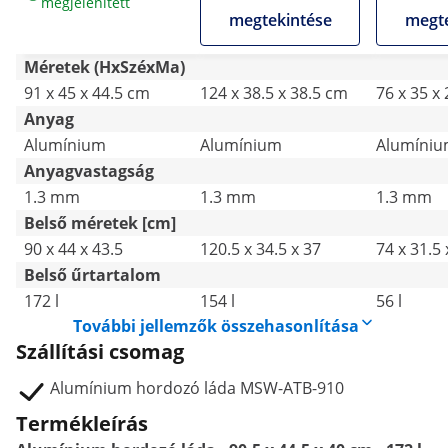
megjelenített
megtekintése
megte
Méretek (HxSzéxMa)
91 x 45 x 44.5 cm
124 x 38.5 x 38.5 cm
76 x 35 x
Anyag
Alumínium
Alumínium
Alumíni
Anyagvastagság
1.3 mm
1.3 mm
1.3 mm
Belső méretek [cm]
90 x 44 x 43.5
120.5 x 34.5 x 37
74 x 31.5 
Belső űrtartalom
172 l
154 l
56 l
További jellemzők összehasonlítása
Szállítási csomag
Alumínium hordozó láda MSW-ATB-910
Termékleírás