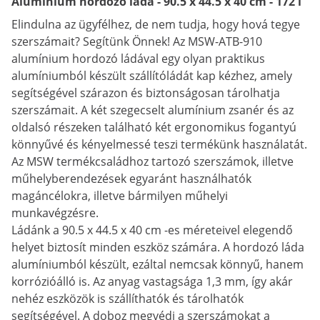
Alumínium hordozó láda - 90.5 x 44.5 x 40 cm - 172 l
Elindulna az ügyfélhez, de nem tudja, hogy hová tegye
szerszámait? Segítünk Önnek! Az MSW-ATB-910
alumínium hordozó ládával egy olyan praktikus
alumíniumból készült szállítóládát kap kézhez, amely
segítségével szárazon és biztonságosan tárolhatja
szerszámait. A két szegecselt alumínium zsanér és az
oldalsó részeken található két ergonomikus fogantyú
könnyűvé és kényelmessé teszi termékünk használatát.
Az MSW termékcsaládhoz tartozó szerszámok, illetve
műhelyberendezések egyaránt használhatók
magáncélokra, illetve bármilyen műhelyi
munkavégzésre.
Ládánk a 90.5 x 44.5 x 40 cm -es méreteivel elegendő
helyet biztosít minden eszköz számára. A hordozó láda
alumíniumból készült, ezáltal nemcsak könnyű, hanem
korrózióálló is. Az anyag vastagsága 1,3 mm, így akár
nehéz eszközök is szállíthatók és tárolhatók
segítségével. A doboz megvédi a szerszámokat a