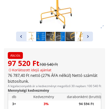
Akciós
97 520 Ft
100 540 Ft
Korlátozott idejű ajánlat
76 787,40 Ft nettó (27% ÁFA nélkül)
Nettó számlát
biztosítunk.
A legalacsonyabb ár a kedvezményt megelőző 30 napban: 100 540 Ft
Mennyiségi kedvezmény
db
Kedvezmény
darabonként (bruttó)
3+
3%
94 594 Ft