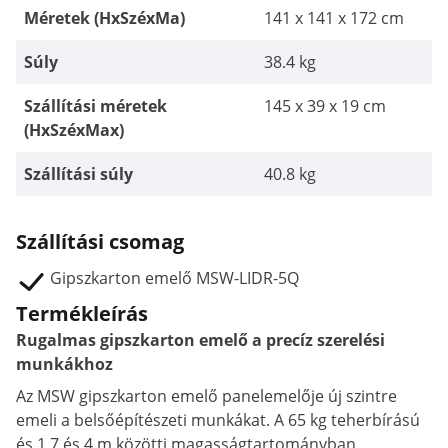
Méretek (HxSzéxMa)
141 x 141 x 172 cm
Súly
38.4 kg
Szállítási méretek
145 x 39 x 19 cm
(HxSzéxMax)
Szállítási súly
40.8 kg
Szállítási csomag
Gipszkarton emelő MSW-LIDR-5Q
Termékleírás
Rugalmas gipszkarton emelő a precíz szerelési
munkákhoz
Az MSW gipszkarton emelő panelemelője új szintre
emeli a belsőépítészeti munkákat. A 65 kg teherbírású
és 1,7 és 4 m közötti magasságtartományban