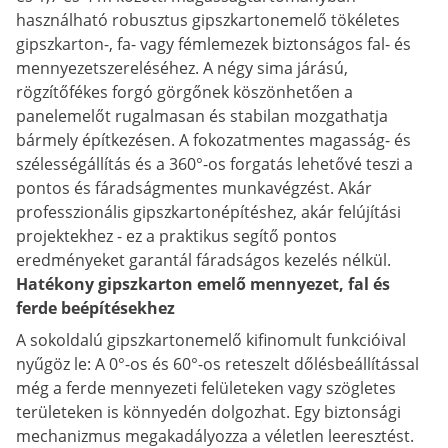
használható robusztus gipszkartonemelő tökéletes
gipszkarton-, fa- vagy fémlemezek biztonságos fal- és
mennyezetszereléséhez. A négy sima járású,
rögzítőfékes forgó görgőnek köszönhetően a
panelemelőt rugalmasan és stabilan mozgathatja
bármely építkezésen. A fokozatmentes magasság- és
szélességállítás és a 360°-os forgatás lehetővé teszi a
pontos és fáradságmentes munkavégzést. Akár
professzionális gipszkartonépítéshez, akár felújítási
projektekhez - ez a praktikus segítő pontos
eredményeket garantál fáradságos kezelés nélkül.
Hatékony gipszkarton emelő mennyezet, fal és
ferde beépítésekhez
A sokoldalú gipszkartonemelő kifinomult funkcióival
nyűgöz le: A 0°-os és 60°-os reteszelt dőlésbeállítással
még a ferde mennyezeti felületeken vagy szögletes
területeken is könnyedén dolgozhat. Egy biztonsági
mechanizmus megakadályozza a véletlen leeresztést.