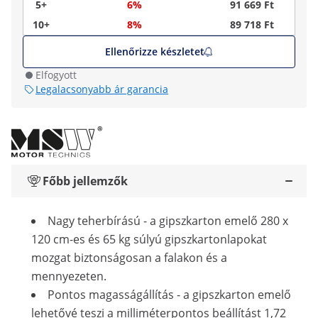
5+
6%
91 669 Ft
10+
8%
89 718 Ft
Ellenőrizze készletet
Elfogyott
Legalacsonyabb ár garancia
Főbb jellemzők
Nagy teherbírású - a gipszkarton emelő 280 x
120 cm-es és 65 kg súlyú gipszkartonlapokat
mozgat biztonságosan a falakon és a
mennyezeten.
Pontos magasságállítás - a gipszkarton emelő
lehetővé teszi a milliméterpontos beállítást 1,72