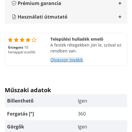
Prémium garancia
Használati útmutató
Települési hulladék emelő
A festék rétegekben jön le, szóval ez
Grzegorz
10
rendben van.
hónappal ezelőtt
Olvasson tovább
Műszaki adatok
Billenthető
Igen
Forgatás [°]
360
Görgők
Igen