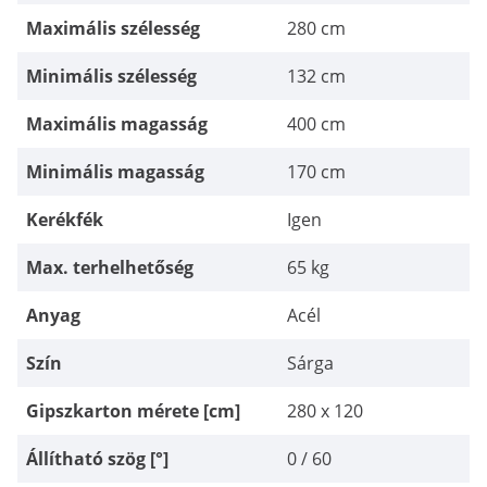
Maximális szélesség
280 cm
Minimális szélesség
132 cm
Maximális magasság
400 cm
Minimális magasság
170 cm
Kerékfék
Igen
Max. terhelhetőség
65 kg
Anyag
Acél
Szín
Sárga
Gipszkarton mérete [cm]
280 x 120
Állítható szög [°]
0 / 60