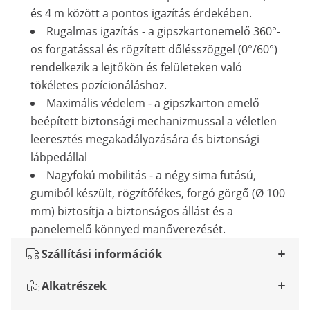
és 4 m között a pontos igazítás érdekében.
Rugalmas igazítás - a gipszkartonemelő 360°-
os forgatással és rögzített dőlésszöggel (0°/60°)
rendelkezik a lejtőkön és felületeken való
tökéletes pozícionáláshoz.
Maximális védelem - a gipszkarton emelő
beépített biztonsági mechanizmussal a véletlen
leeresztés megakadályozására és biztonsági
lábpedállal
Nagyfokú mobilitás - a négy sima futású,
gumiból készült, rögzítőfékes, forgó görgő (Ø 100
mm) biztosítja a biztonságos állást és a
panelemelő könnyed manőverezését.
Szállítási információk
Alkatrészek