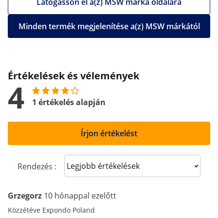
Látogasson el a(z) MSW márka oldalára
Minden termék megjelenítése a(z) MSW márkától
Értékelések és vélemények
4
1 értékelés alapján
Írjon értékelést
Sort reviews
Rendezés :
Grzegorz
10 hónappal ezelőtt
Közzétéve Expondo Poland