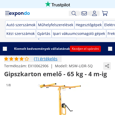
Autó szerszámok
Műhelyfelszerelések
Hegesztőgépek
Elekt
Kézi szerszámok
Gyártás
Ipari vákuumcsomagoló gépek
Frek
Kiemelt kedvezmények vállalatának
Kezdjen el spórolni
(1) értékelés
|
Termékszám:
EX10062906
Modell:
MSW-LIDR-5Q
Gipszkarton emelő - 65 kg - 4 m-ig
1/8