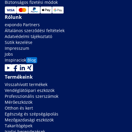
Biztonságos fizetési módok
Rólunk
expondo Partners
Általános szerződési feltételek
Adatvédelmi tájékoztató
Sütik kezelése
Impresszum
Jobs
Inspiraciok
Blog
Termékeink
Visszahívott termékek
Vendéglátóipari eszközök
Professzionális szerszámok
Mérőeszközök
Otthon és kert
Egészség és szépségápolás
Mezőgazdasági eszközök
Takarítógépek
Irodai berendezések