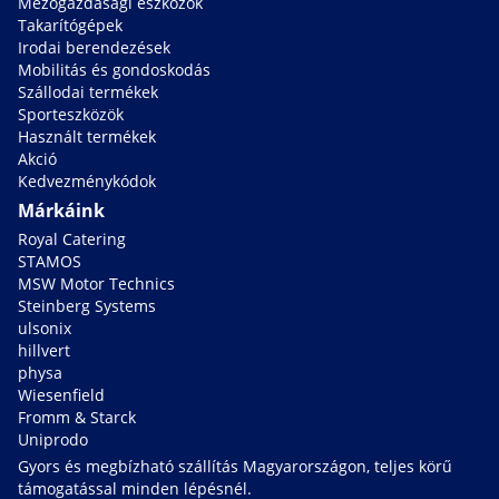
Mezőgazdasági eszközök
Takarítógépek
Irodai berendezések
Mobilitás és gondoskodás
Szállodai termékek
Sporteszközök
Használt termékek
Akció
Kedvezménykódok
Márkáink
Royal Catering
STAMOS
MSW Motor Technics
Steinberg Systems
ulsonix
hillvert
physa
Wiesenfield
Fromm & Starck
Uniprodo
Gyors és megbízható szállítás Magyarországon, teljes körű
támogatással minden lépésnél.