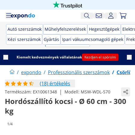
Autó szerszámok
Műhelyfelszerelések
Hegesztőgépek
Elekt
Kézi szerszámok
Gyártás
Ipari vákuumcsomagoló gépek
Frek
Kiemelt kedvezmények vállalatának
Kezdjen el spórolni
/
expondo
/
Professzionális szerszámok
/
Csörlők
(18) értékelés
|
Termékszám:
EX10061348
Modell:
MSW-WDL-570
Hordószállító kocsi - Ø 60 cm - 300
kg
1/4