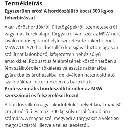
Termékleírás
Egyszerűen erős! A hordószállító kocsi 300 kg-os
teherbírással
Akár söröshordókról, ültetőgépekről, szemetesekről
vagy más kerek alapú tárgyakról van szó: az MSW-nek,
kiváló minőségű műhelyfelszerelések szakértőjének
MSWWDL-570 hordószállító kocsijával biztonságosan
szállíthat különböző, kifejezetten nehéz súlyú
árucikkket. Robusztus felépítésének köszönhetően a
fém szállítóroller tökéletes választás raktárakba,
gyárakba és áruházakba, de kiválóan hasznosítható
szállodákban, éttermekben és bárokba is.
Professzionális hordószállító roller az MSW
szerszámai és felszerelései közül
A hordószállító nagy rakodófelület helyet kínál max. 60
cm átmérőjű és max. 300 kg súlyú szállítandó áru
számára. A magas szél megvédi a tárgyakat a véletlen
megcsúszástól, illetve a teljes leeséstől.