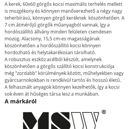
A kerek, 60x60 görgős kocsi maximális terhelés mellett
is mozgékony és könnyen manőverezhető a négy nagy
teherbírású, könnyen görgő keréknek köszönhetően. A
7 cm átmérőjű görgők műanyagból vannak, így a
hordószállító állvány minden felületen csendesen
mozog. Alacsony, 15,5 cm-es magasságának
köszönhetően a hordószállító kocsi könnyen
hordozható és helytakarékosan tárolható.
A robusztus eszköz acélból készült, amelynek
köszönhetően a görgős szállító kocsi konstrukciója
még "zordabb" körülmények között, műhelyekben vagy
gyárcsarnokokban is rendkívül tartós és hosszú életű.
A felhasznált anyagok könnyen kezelhetők, így a kocsi
sok éven át hűséges társa lesz a munkában.
A márkáról