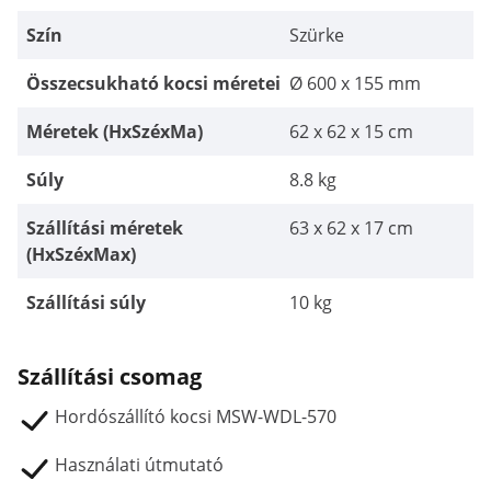
Szín
Szürke
Összecsukható kocsi méretei
Ø 600 x 155 mm
Méretek (HxSzéxMa)
62 x 62 x 15 cm
Súly
8.8 kg
Szállítási méretek
63 x 62 x 17 cm
(HxSzéxMax)
Szállítási súly
10 kg
Szállítási csomag
Hordószállító kocsi MSW-WDL-570
Használati útmutató