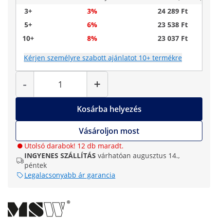
3+
3%
24 289 Ft
5+
6%
23 538 Ft
10+
8%
23 037 Ft
Kérjen személyre szabott ajánlatot 10+ termékre
Mennyiség
-
+
Kosárba helyezés
Vásároljon most
Utolsó darabok! 12 db maradt.
INGYENES SZÁLLÍTÁS
várhatóan augusztus 14.,
péntek
Legalacsonyabb ár garancia