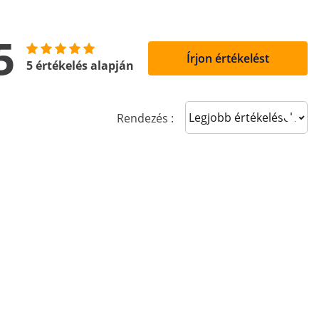
5
Írjon értékelést
5 értékelés alapján
Sort reviews
Rendezés :