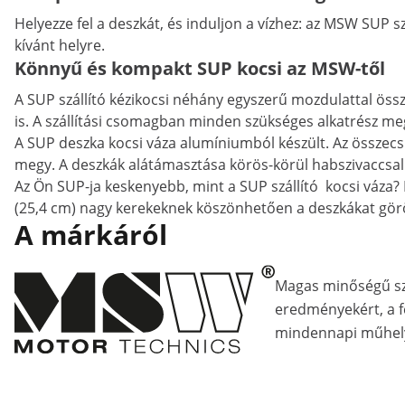
Helyezze fel a deszkát, és induljon a vízhez: az MSW SUP s
kívánt helyre.
Könnyű és kompakt SUP kocsi az MSW-től
A SUP szállító kézikocsi néhány egyszerű mozdulattal össze
is. A szállítási csomagban minden szükséges alkatrész me
A SUP deszka kocsi váza alumíniumból készült. Az összecs
megy. A deszkák alátámasztása körös-körül habszivaccsal 
Az Ön SUP-ja keskenyebb, mint a SUP szállító kocsi váza? 
(25,4 cm) nagy kerekeknek köszönhetően a deszkákat görö
A márkáról
Magas minőségű s
eredményekért, a fe
mindennapi műhely