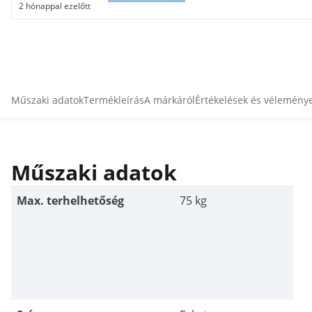
2 hónappal ezelőtt
Műszaki adatok
Termékleírás
A márkáról
Értékelések és vélemény
Műszaki adatok
Max. terhelhetőség
75 kg