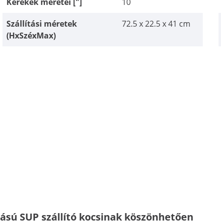
Kerekek méretei ["]
10
Szállítási méretek
72.5 x 22.5 x 41 cm
(HxSzéxMax)
írású SUP szállító kocsinak köszönhetően