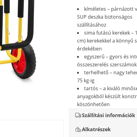
kíméletes – párnázott v
SUP deszka biztonságos
szállításához
sima futású kerekek – 1
cm) kerekekkel a könnyű sz
érdekében
egyszerű – gyors és int
összeszerelés szerszámok
terhelhető – nagy tehe
75 kg-ig
tartós – a kiváló minő
anyagokból készült konst
köszönhetően
Szállítási információk
Alkatrészek