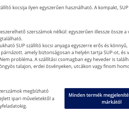
zállító kocsija ilyen egyszerűen használható. A kompakt, SUP
szerelhető szerszámok nélkül: egyszerűen illessze össze a vá
gtalálható.
ukható SUP szállító kocsi anyaga egyszerre erős és könnyű,
párnázott. amely biztonságosan a helyén tartja SUP-ot, és v
Nem probléma. A szállítási csomagban egy heveder is találha
ngyös talajon, erdei ösvényeken, utcákon vagy finom homok
zerszámok megbízható
Minden termék megjeleníté
jlett ipari műveletektől a
márkától
feladatokig.