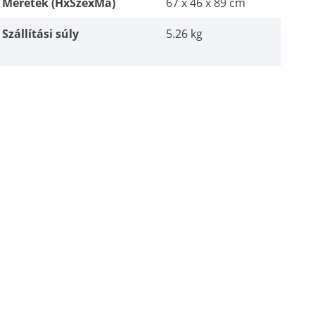
Méretek (HxSzéxMa)
67 x 46 x 89 cm
Szállítási súly
5.26 kg