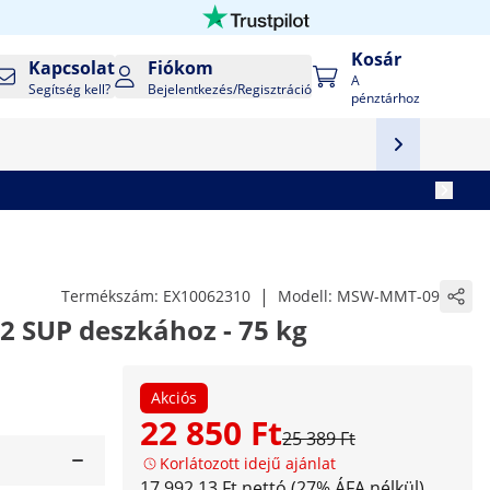
Kosár
Kapcsolat
Fiókom
A
Segítség kell?
Bejelentkezés/Regisztráció
pénztárhoz
|
Termékszám:
EX10062310
Modell:
MSW-MMT-09
- 2 SUP deszkához - 75 kg
Akciós
22 850 Ft
25 389 Ft
Korlátozott idejű ajánlat
17 992,13 Ft nettó (27% ÁFA nélkül)