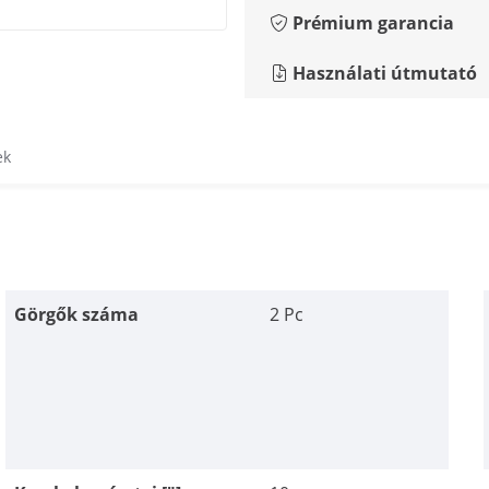
Prémium garancia
Használati útmutató
ek
Görgők száma
2 Pc