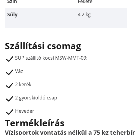
Szín
Fekete
Súly
4.2 kg
Szállítási csomag
SUP szállító kocsi MSW-MMT-09:
Váz
2 kerék
2 gyorskioldó csap
Heveder
Termékleírás
Vízisportok vontatás nélkül a 75 kg teherb