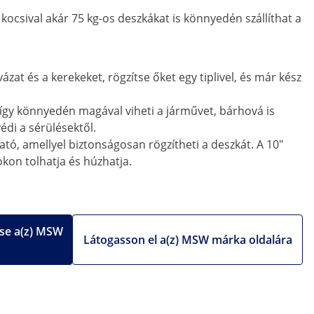
 kocsival akár 75 kg-os deszkákat is könnyedén szállíthat a
zat és a kerekeket, rögzítse őket egy tiplivel, és már kész
 így könnyedén magával viheti a járművet, bárhová is
édi a sérülésektől.
tó, amellyel biztonságosan rögzítheti a deszkát. A 10"
on tolhatja és húzhatja.
se a(z) MSW
Látogasson el a(z) MSW márka oldalára