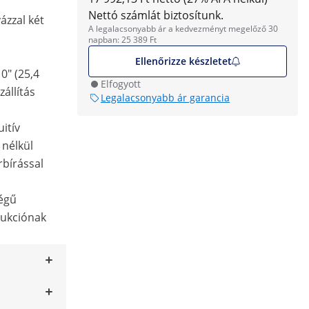
Nettó számlát biztosítunk.
ázzal két
A legalacsonyabb ár a kedvezményt megelőző 30
napban: 25 389 Ft
Ellenőrizze készletet
0" (25,4
Elfogyott
állítás
Legalacsonyabb ár garancia
uitív
 nélkül
rbírással
ségű
rukciónak