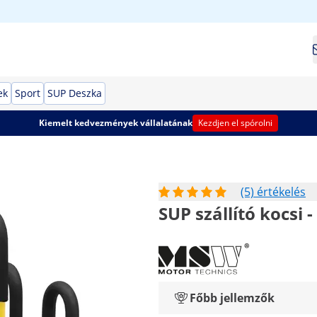
ek
Sport
SUP Deszka
Kiemelt kedvezmények vállalatának
Kezdjen el spórolni
(5) értékelés
SUP szállító kocsi 
Főbb jellemzők