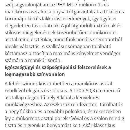
szépségszalonjában: az PHY-MT-7 műkörmös és
manikűrüs asztalon a physa-tól garantáltak a tökéletes
körömápolási és lakkozási eredmények, így ügyfelei
elégedetten távozhatnak. A jól átgondolt extráknak és
stílusos megjelenésnek köszönhetően a műkörmös
asztal mind esztétikai, mind funkcionális szempontból
ideális választás. A szállítási csomagban található
kéztámasz biztosítja a maximális kényelmet vendégei
számára a manikűr során.
Egészségügyi és szépségápolási felszerelések a
legmagasabb színvonalon
A fehér színnek köszönhetően a manikűrös asztal
rendkívül elegáns és stílusos. A 120 x 50,3 cm méretű
asztallap elegendő helyet kínál a kényelmes
munkavégzéshez. Az eszközök rendezetten tárolhatók
a négy fiókban és a további polcokon, és rekeszekben
így a műkörmös asztal porelszívóval és a szalon mindig
tiszta és higiénikus benyomást kelt. Akár klasszikus