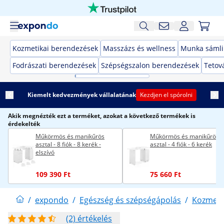
Kozmetikai berendezések
Masszázs és wellness
Munka sámli
Fodrászati berendezések
Szépségszalon berendezések
Tetov
Kiemelt kedvezmények vállalatának
Kezdjen el spórolni
Akik megnézték ezt a terméket, azokat a következő termékek is
érdekelték
Műkörmös és manikűrös
Műkörmös és manikűrös
asztal - 8 fiók - 8 kerék -
asztal - 4 fiók - 6 kerék
elszívó
109 390 Ft
75 660 Ft
/
expondo
/
Egészség és szépségápolás
/
Kozmeti
(2) értékelés