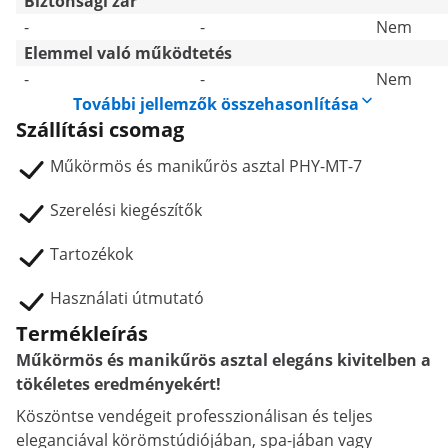
Biztonsági zár
-
-
Nem
Elemmel való működtetés
-
-
Nem
További jellemzők összehasonlítása
Szállítási csomag
Műkörmös és manikűrös asztal PHY-MT-7
Szerelési kiegészítők
Tartozékok
Használati útmutató
Termékleírás
Műkörmös és manikűrös asztal elegáns kivitelben a
tökéletes eredményekért!
Köszöntse vendégeit professzionálisan és teljes
eleganciával körömstúdiójában, spa-jában vagy