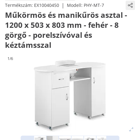
|
Termékszám:
EX10040450
Modell:
PHY-MT-7
Műkörmös és manikűrös asztal -
1200 x 503 x 803 mm - fehér - 8
görgő - porelszívóval és
kéztámsszal
1/6