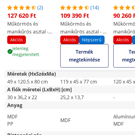
(2)
(14)
127 620 Ft
109 390 Ft
90 260 
Műkörmös és
Műkörmös és
Műkörmö
manikűrös asztal -
manikűrös asztal - 8
manikűrös
1200 x 503 x 803 mm
fiók - 8 kerék - elszívó
porelszívó
Akciós
Akciós
Népszerű
Akciós
- fehér - 8 görgő -
márványo
Jelenleg
Termék
Te
megjelenített
porelszívóval és
arany - 3 
megtekintése
megte
kéztámsszal
kéztámas
Méretek (HxSzéxMa)
49 x 120.5 x 80 cm
119 x 45 x 77 cm
120 x 45 
A fiók méretei (LxBxH) [cm]
30 x 36,2 x 22
25,2 x 13,7
-
Anyag
MDF
Alumíniu
MDF
PP
MDF