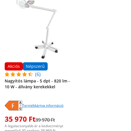
Akciós
Népszerű
(6)
Nagyítós lámpa - 5 dpt - 820 lm -
10 W - állvány kerekekkel
Termékkártya információ
35 970 Ft
39 970 Ft
A legalacsonyabb ár a kedvezményt
megelőző 30 napban: 39 969 Ft