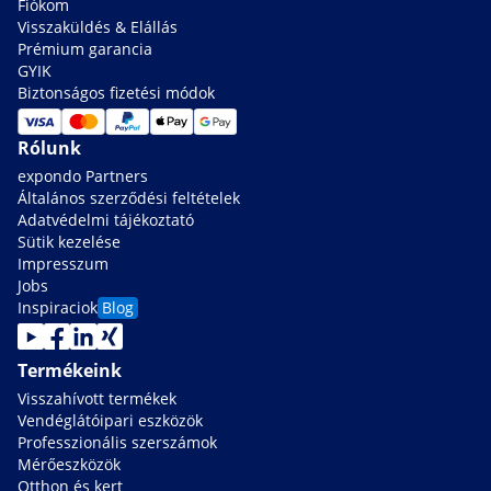
Fiókom
Visszaküldés & Elállás
Prémium garancia
GYIK
Biztonságos fizetési módok
Rólunk
expondo Partners
Általános szerződési feltételek
Adatvédelmi tájékoztató
Sütik kezelése
Impresszum
Jobs
Inspiraciok
Blog
Termékeink
Visszahívott termékek
Vendéglátóipari eszközök
Professzionális szerszámok
Mérőeszközök
Otthon és kert