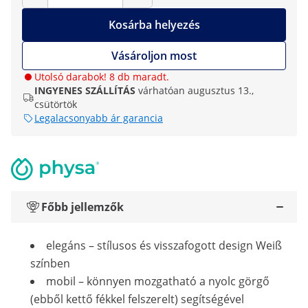
Kosárba helyezés
Vásároljon most
Utolsó darabok! 8 db maradt.
INGYENES SZÁLLÍTÁS
várhatóan augusztus 13.,
csütörtök
Legalacsonyabb ár garancia
Főbb jellemzők
elegáns – stílusos és visszafogott design Weiß
színben
mobil – könnyen mozgatható a nyolc görgő
(ebből kettő fékkel felszerelt) segítségével