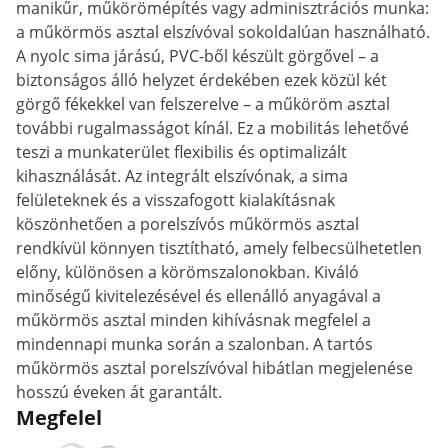
manikűr, műkörömépítés vagy adminisztrációs munka:
a műkörmös asztal elszívóval sokoldalúan használható.
A nyolc sima járású, PVC-ből készült görgővel – a
biztonságos álló helyzet érdekében ezek közül két
görgő fékekkel van felszerelve – a műköröm asztal
további rugalmasságot kínál. Ez a mobilitás lehetővé
teszi a munkaterület flexibilis és optimalizált
kihasználását. Az integrált elszívónak, a sima
felületeknek és a visszafogott kialakításnak
köszönhetően a porelszívós műkörmös asztal
rendkívül könnyen tisztítható, amely felbecsülhetetlen
előny, különösen a körömszalonokban. Kiváló
minőségű kivitelezésével és ellenálló anyagával a
műkörmös asztal minden kihívásnak megfelel a
mindennapi munka során a szalonban. A tartós
műkörmös asztal porelszívóval hibátlan megjelenése
hosszú éveken át garantált.
Megfelel