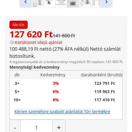
Akciós
127 620 Ft
141 800 Ft
Korlátozott idejű ajánlat
100 488,19 Ft nettó (27% ÁFA nélkül)
Nettó számlát
biztosítunk.
A legalacsonyabb ár a kedvezményt megelőző 30 napban: 141 800 Ft
Mennyiségi kedvezmény
db
Kedvezmény
darabonként (bruttó)
3+
3%
123 791 Ft
5+
6%
119 963 Ft
10+
8%
117 410 Ft
Kérjen személyre szabott ajánlatot 10+ termékre
Mennyiség
-
+