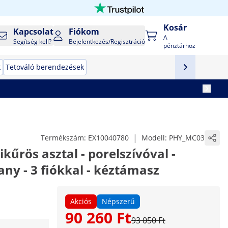
Kosár
Kapcsolat
Fiókom
A
Segítség kell?
Bejelentkezés/Regisztráció
pénztárhoz
k
Tetováló berendezések
|
Termékszám:
EX10040780
Modell:
PHY_MC03
rös asztal - porelszívóval -
ny - 3 fiókkal - kéztámasz
Akciós
Népszerű
90 260 Ft
93 050 Ft