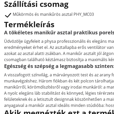
Szállítási csomag
Műkörmös és manikűrös asztal PHY_MC03
Termékleírás
A tökéletes manikűr asztal praktikus porel
Üdvözölje ügyfeleit a physa professzionális és elegáns m
eredményeket érhet el. Az asztallapba erős ventilátor van
azokat az asztal alatti zsákban. A manikűr asztalt jól átgo
csomagban található kéztámasz biztosítja a maximális ké
Egészség és szépség a legmagasabb szinten
A visszafogott színvilág, a márványozott test és az arany 
munkavégzéshez. Három fiókban és két polcon tárolhatja á
manikűrről, körömdíszítésről vagy irodai munkáról: a man
A nyolc elegáns láb stabilitást és könnyed, légies térérzete
felületeknek és a letisztult designnak köszönhetően a main
anyagaival a manikűr asztal ideális minden stúdióba: hoss
Akik megnézték ezt a termék