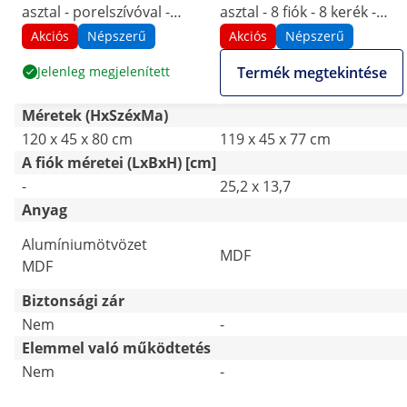
asztal - porelszívóval -
asztal - 8 fiók - 8 kerék -
márványozott / arany - 3
elszívó
Akciós
Népszerű
Akciós
Népszerű
fiókkal - kéztámasz
Jelenleg megjelenített
Termék megtekintése
Méretek (HxSzéxMa)
120 x 45 x 80 cm
119 x 45 x 77 cm
A fiók méretei (LxBxH) [cm]
-
25,2 x 13,7
Anyag
Alumíniumötvözet
MDF
MDF
Biztonsági zár
Nem
-
Elemmel való működtetés
Nem
-