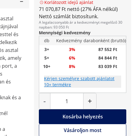
Korlátozott idejű ajánlat
71 070,87 Ft nettó (27% ÁFA nélkül)
Nettó számlát biztosítunk.
asztal
A legalacsonyabb ár a kedvezményt megelőző 30
zájnjával
napban: 93 050 Ft
Mennyiségi kedvezmény
esttel és
db
Kedvezmény
darabonként (bruttó)
delkezik
3+
3%
87 552 Ft
s asztal
zik, amely
5+
6%
84 844 Ft
 port, a
10+
8%
83 039 Ft
s
Kérjen személyre szabott ajánlatot
an és
10+ termékre
Mennyiség
óknak és a
-
+
n
znél
Kosárba helyezés
n a
Vásároljon most