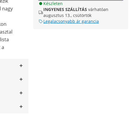
ezik
Készleten
l nagy
INGYENES SZÁLLÍTÁS
várhatóan
augusztus 13., csütörtök
Legalacsonyabb ár garancia
kon
asztal
lista
 a