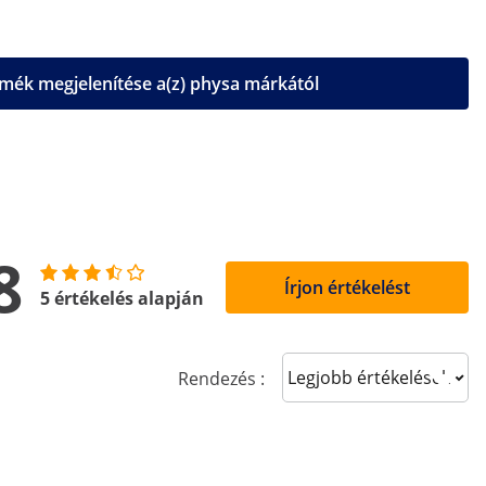
mék megjelenítése a(z) physa márkától
8
Írjon értékelést
5 értékelés alapján
Sort reviews
Rendezés :