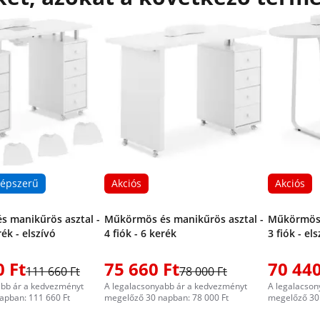
épszerű
Akciós
Akciós
 manikűrös asztal -
Műkörmös és manikűrös asztal -
Műkörmös 
rék - elszívó
4 fiók - 6 kerék
3 fiók - el
0 Ft
75 660 Ft
70 440
111 660 Ft
78 000 Ft
abb ár a kedvezményt
A legalacsonyabb ár a kedvezményt
A legalacson
apban: 111 660 Ft
megelőző 30 napban: 78 000 Ft
megelőző 30 