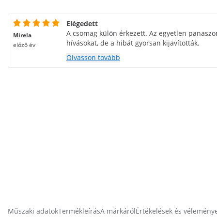
Elégedett
A csomag külön érkezett. Az egyetlen panasz
Mirela
hívásokat, de a hibát gyorsan kijavították.
előző év
Olvasson tovább
Műszaki adatok
Termékleírás
A márkáról
Értékelések és vélemény