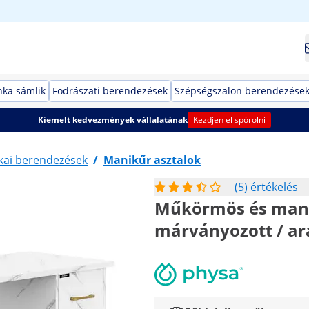
ka sámlik
Fodrászati berendezések
Szépségszalon berendezése
Kiemelt kedvezmények vállalatának
Kezdjen el spórolni
kai berendezések
/
Manikűr asztalok
(5) értékelés
Műkörmös és manikű
márványozott / ara