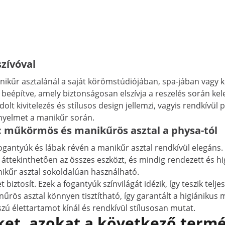
szívóval
anikűr asztalánál a saját körömstúdiójában, spa-jában vagy
 beépítve, amely biztonságosan elszívja a reszelés során ke
ndolt kivitelezés és stílusos design jellemzi, vagyis rendkívü
nyelmet a manikűr során.
: műkörmös és manikűrös asztal a physa-tól
fogantyúk és lábak révén a manikűr asztal rendkívül elegáns.
ttekinthetően az összes eszközt, és mindig rendezett és hi
ikűr asztal sokoldalúan használható.
t biztosít. Ezek a fogantyúk színvilágát idézik, így teszik te
űrös asztal könnyen tisztítható, így garantált a higiánikus 
zú élettartamot kínál és rendkívül stílusosan mutat.
et, azokat a következő termé