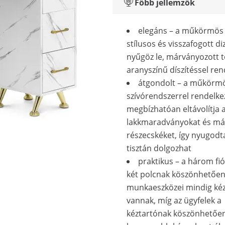
Főbb jellemzők
elegáns – a műkörmös 
stílusos és visszafogott di
nyűgöz le, márványozott t
aranyszínű díszítéssel ren
átgondolt – a műkörmö
szívórendszerrel rendelke
megbízhatóan eltávolítja a
lakkmaradványokat és má
részecskéket, így nyugodt
tisztán dolgozhat
praktikus – a három fi
két polcnak köszönhetőe
munkaeszközei mindig ké
vannak, míg az ügyfelek a
kéztartónak köszönhetőe