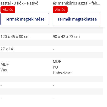
asztal - 3 fiók - elszívó
és manikűrös asztal - fehér
- 4 kerék - elszívó
Akciós
Akciós
Termék megtekintése
Termék megtekintése
120 x 45 x 80 cm
90 x 42 x 73 cm
27 x 141
-
MDF
MDF
PU
Vas
Habszivacs
-
-
-
-