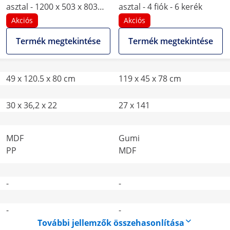
asztal - 1200 x 503 x 803
asztal - 4 fiók - 6 kerék
mm - fehér - 8 görgő -
Akciós
Akciós
porelszívóval és
Termék megtekintése
Termék megtekintése
kéztámsszal
49 x 120.5 x 80 cm
119 x 45 x 78 cm
30 x 36,2 x 22
27 x 141
MDF
Gumi
PP
MDF
-
-
-
-
További jellemzők összehasonlítása