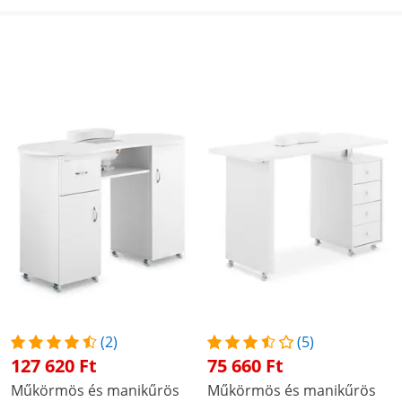
(2)
(5)
127 620 Ft
75 660 Ft
Műkörmös és manikűrös
Műkörmös és manikűrös