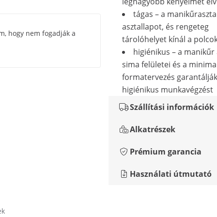
legnagyobb kényelmet élv
tágas – a manikűraszta
asztallapot, és rengeteg
om, hogy nem fogadják a
tárolóhelyet kínál a polco
higiénikus – a manikűr 
sima felületei és a minima
formatervezés garantálják
higiénikus munkavégzést
Szállítási információk
Alkatrészek
Prémium garancia
Használati útmutató
ek