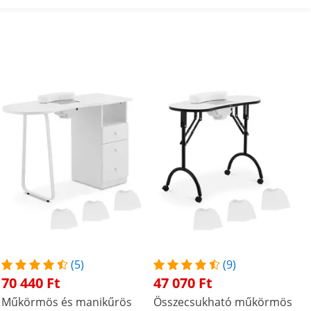
(5)
(9)
70 440 Ft
47 070 Ft
Műkörmös és manikűrös
Összecsukható műkörmös