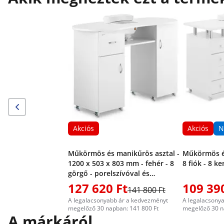
Akciós
Akciós
N
Műkörmös és manikűrös asztal -
Műkörmös és
1200 x 503 x 803 mm - fehér - 8
8 fiók - 8 ke
görgő - porelszívóval és
kéztámsszal
127 620 Ft
109 39
141 800 Ft
A legalacsonyabb ár a kedvezményt
A legalacsony
megelőző 30 napban: 141 800 Ft
megelőző 30 n
A márkáról