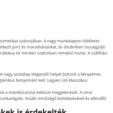
 kozmetikai szalonjában. A nagy munkalapon tökéletes
letkező port és maradványokat, és diszkréten összegyűjti
l praktikus és minden szalonban remekül mutat. A szállítási
 A nagy asztallap elegendő helyet biztosít a kényelmes
giénikus benyomást kelt. Legyen szó klasszikus
ljessé a manikűrasztal exkluzív megjelenését. A sima
munkavégzés. Kiváló minőségű kivitelezésével és ellenálló
kek is érdekelték