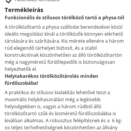
Termékleírás
Funkcionális és stílusos törölköző tartó a physa-tól
A törülközőtartó a physa szállodai berendezései közül
ideális megoldást kínál a törölközők könnyen elérhető
tárolására és szárítására. Kis mérete ellenére a három
rúd elegendő tárhelyet biztosít, és a stabil
konstrukciónak köszönhetően az álló törölközőtartón
még a nagyméretű fürdőlepedők is biztonságosan
helyezhetők el.
Helytakarékos törölközőtárolás minden
fürdőszobába!
A praktikus és stílusos kialakítás lehetővé teszi a
maximális helykihasználást még a legkisebb
helyiségekben is, vagyis a három rúdból álló
törölközőtartó szűk és kisméretű fürdőszobákba is
kiválóan alkalmas. A robusztus felépítésnek és a 6 kg-
os teljes terhelhetőségnek köszönhetően az állvány