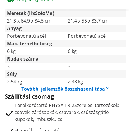
Méretek (HxSzéxMa)
21.3 x 64.9 x 84.5 cm
21.4 x 55 x 83.7 cm
Anyag
Porbevonatú acél
Porbevonatú acél
Max. terhelhetőség
6 kg
6 kg
Rudak száma
3
3
Súly
2.54 kg
2.38 kg
További jellemzők összehasonlítása
Szállítási csomag
Törölközőtartó PHYSA TR-2Szerelési tartozékok:
csövek, zárósapkák, csavarok, csúszásgátló
kupakok, Imbuszkulcs
Használati útmutató