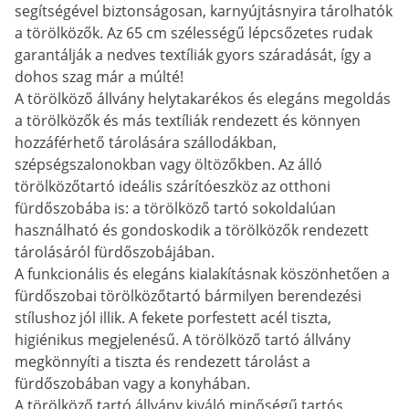
segítségével biztonságosan, karnyújtásnyira tárolhatók
a törölközők. Az 65 cm szélességű lépcsőzetes rudak
garantálják a nedves textíliák gyors száradását, így a
dohos szag már a múlté!
A törölköző állvány helytakarékos és elegáns megoldás
a törölközők és más textíliák rendezett és könnyen
hozzáférhető tárolására szállodákban,
szépségszalonokban vagy öltözőkben. Az álló
törölközőtartó ideális szárítóeszköz az otthoni
fürdőszobába is: a törölköző tartó sokoldalúan
használható és gondoskodik a törölközők rendezett
tárolásáról fürdőszobájában.
A funkcionális és elegáns kialakításnak köszönhetően a
fürdőszobai törölközőtartó bármilyen berendezési
stílushoz jól illik. A fekete porfestett acél tiszta,
higiénikus megjelenésű. A törölköző tartó állvány
megkönnyíti a tiszta és rendezett tárolást a
fürdőszobában vagy a konyhában.
A törölköző tartó állvány kiváló minőségű tartós