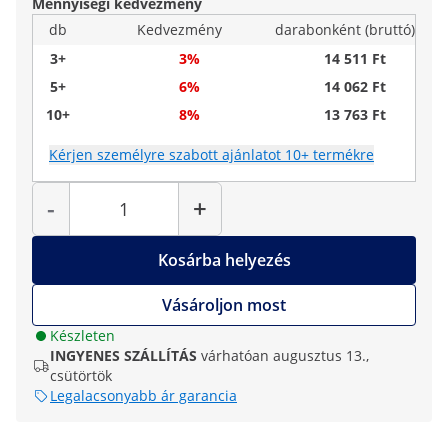
Mennyiségi kedvezmény
db
Kedvezmény
darabonként (bruttó)
3+
3%
14 511 Ft
5+
6%
14 062 Ft
10+
8%
13 763 Ft
Kérjen személyre szabott ajánlatot 10+ termékre
Mennyiség
-
+
Kosárba helyezés
Vásároljon most
Készleten
INGYENES SZÁLLÍTÁS
várhatóan augusztus 13.,
csütörtök
Legalacsonyabb ár garancia