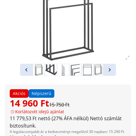
Akciós
Népszerű
14 960 Ft
15 750 Ft
Korlátozott idejű ajánlat
11 779,53 Ft nettó (27% ÁFA nélkül)
Nettó számlát
biztosítunk.
A legalacsonyabb ár a kedvezményt megelőző 30 napban: 15 290 Ft