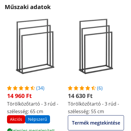
Műszaki adatok
(34)
(6)
14 960 Ft
14 630 Ft
Törölközőtartó - 3 rúd -
Törölközőtartó - 3 rúd -
szélesség: 65 cm
szélesség: 55 cm
Akciós
Népszerű
Termék megtekintése
Jelenleg megjelenített