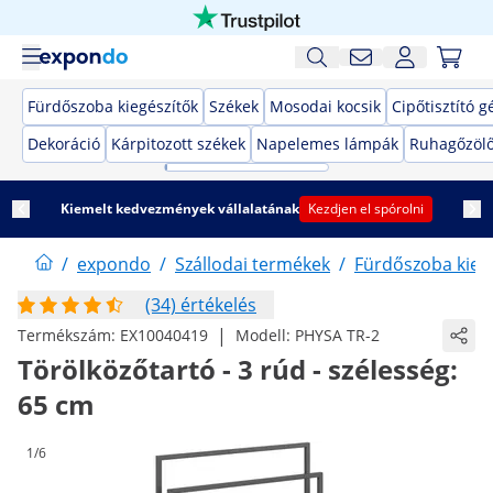
Fürdőszoba kiegészítők
Székek
Mosodai kocsik
Cipőtisztító 
Dekoráció
Kárpitozott székek
Napelemes lámpák
Ruhagőzöl
Kiemelt kedvezmények vállalatának
Kezdjen el spórolni
/
expondo
/
Szállodai termékek
/
Fürdőszoba kieg
(34) értékelés
|
Termékszám:
EX10040419
Modell:
PHYSA TR-2
Törölközőtartó - 3 rúd - szélesség:
65 cm
1/6