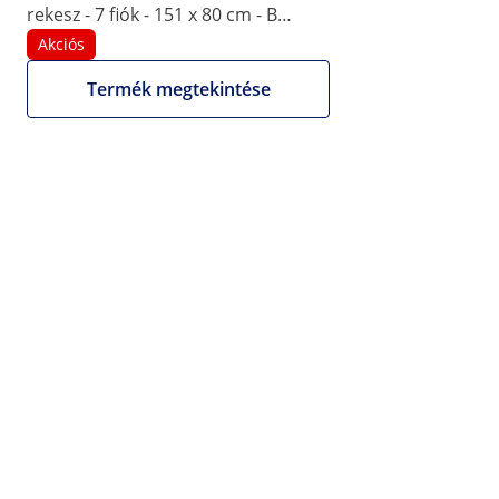
acél - Royal Catering
rekesz - 7 fiók - 151 x 80 cm - B
energiaosztály - rozsdamentes acél
Akciós
1/7
- Royal Catering
Termék megtekintése
Termékkártya információ