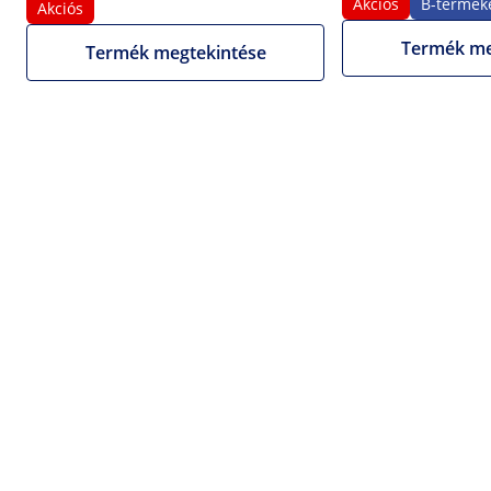
Akciós
B-termék
Akciós
1/6
Termék me
Termék megtekintése
Akciós
Termékkártya információ