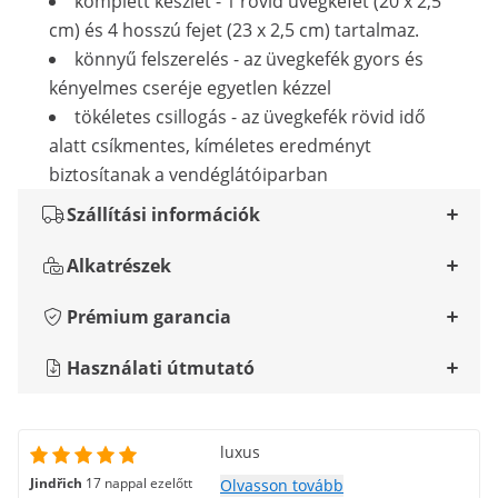
komplett készlet - 1 rövid üvegkefét (20 x 2,5
cm) és 4 hosszú fejet (23 x 2,5 cm) tartalmaz.
könnyű felszerelés - az üvegkefék gyors és
kényelmes cseréje egyetlen kézzel
tökéletes csillogás - az üvegkefék rövid idő
alatt csíkmentes, kíméletes eredményt
biztosítanak a vendéglátóiparban
Szállítási információk
Alkatrészek
Prémium garancia
Használati útmutató
luxus
Jindřich
17 nappal ezelőtt
Olvasson tovább