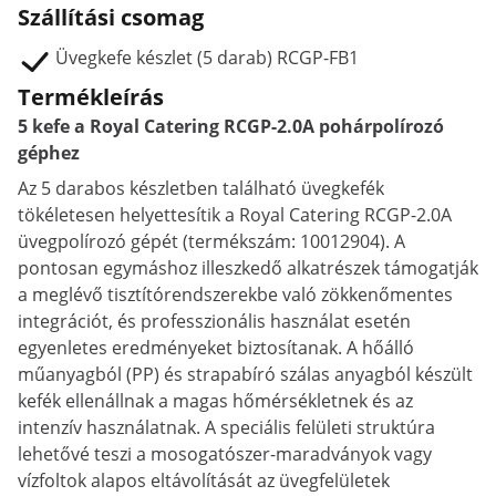
Szállítási csomag
Üvegkefe készlet (5 darab) RCGP-FB1
Termékleírás
5 kefe a Royal Catering RCGP-2.0A pohárpolírozó
géphez
Az 5 darabos készletben található üvegkefék
tökéletesen helyettesítik a Royal Catering RCGP-2.0A
üvegpolírozó gépét (termékszám: 10012904). A
pontosan egymáshoz illeszkedő alkatrészek támogatják
a meglévő tisztítórendszerekbe való zökkenőmentes
integrációt, és professzionális használat esetén
egyenletes eredményeket biztosítanak. A hőálló
műanyagból (PP) és strapabíró szálas anyagból készült
kefék ellenállnak a magas hőmérsékletnek és az
intenzív használatnak. A speciális felületi struktúra
lehetővé teszi a mosogatószer-maradványok vagy
vízfoltok alapos eltávolítását az üvegfelületek