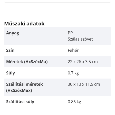
Műszaki adatok
Anyag
PP
Szálas szövet
Szín
Fehér
Méretek (HxSzéxMa)
22 x 26 x 3.5 cm
Súly
0.7 kg
Szállítási méretek
30 x 13 x 11.5 cm
(HxSzéxMax)
Szállítási súly
0.86 kg