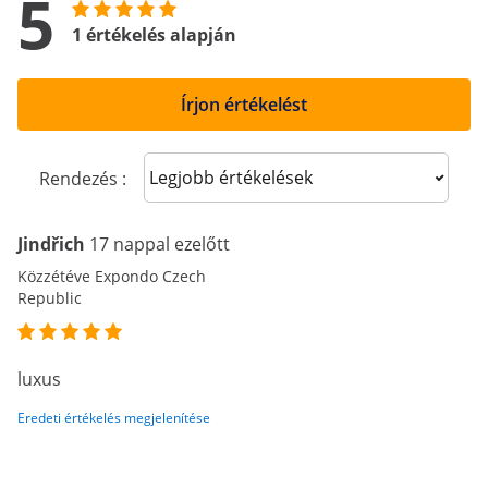
5
1 értékelés alapján
Írjon értékelést
Sort reviews
Rendezés :
Jindřich
17 nappal ezelőtt
Közzétéve Expondo Czech
Republic
luxus
Eredeti értékelés megjelenítése