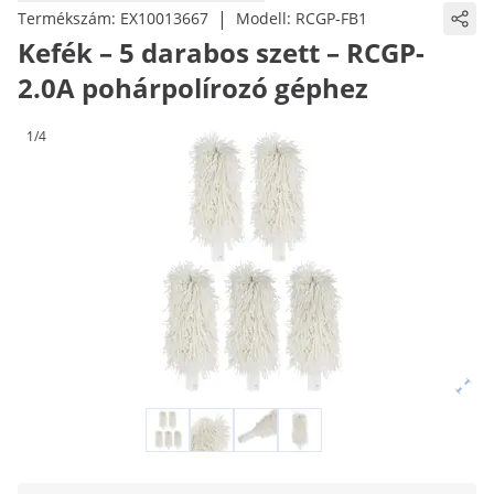
|
Termékszám:
EX10013667
Modell:
RCGP-FB1
Kefék – 5 darabos szett – RCGP-
2.0A pohárpolírozó géphez
1/4