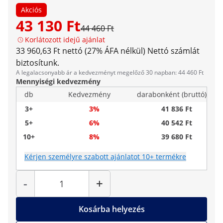
Akciós
43 130 Ft
44 460 Ft
Korlátozott idejű ajánlat
33 960,63 Ft nettó (27% ÁFA nélkül)
Nettó számlát
biztosítunk.
A legalacsonyabb ár a kedvezményt megelőző 30 napban: 44 460 Ft
Mennyiségi kedvezmény
db
Kedvezmény
darabonként (bruttó)
3+
3%
41 836 Ft
5+
6%
40 542 Ft
10+
8%
39 680 Ft
Kérjen személyre szabott ajánlatot 10+ termékre
Mennyiség
-
+
Kosárba helyezés