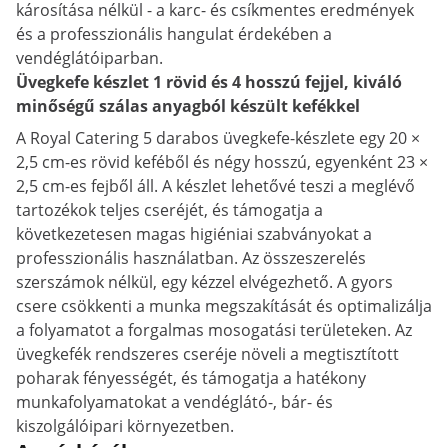
károsítása nélkül - a karc- és csíkmentes eredmények
és a professzionális hangulat érdekében a
vendéglátóiparban.
Üvegkefe készlet 1 rövid és 4 hosszú fejjel, kiváló
minőségű szálas anyagból készült kefékkel
A Royal Catering 5 darabos üvegkefe-készlete egy 20 ×
2,5 cm-es rövid keféből és négy hosszú, egyenként 23 ×
2,5 cm-es fejből áll. A készlet lehetővé teszi a meglévő
tartozékok teljes cseréjét, és támogatja a
következetesen magas higiéniai szabványokat a
professzionális használatban. Az összeszerelés
szerszámok nélkül, egy kézzel elvégezhető. A gyors
csere csökkenti a munka megszakítását és optimalizálja
a folyamatot a forgalmas mosogatási területeken. Az
üvegkefék rendszeres cseréje növeli a megtisztított
poharak fényességét, és támogatja a hatékony
munkafolyamatokat a vendéglátó-, bár- és
kiszolgálóipari környezetben.