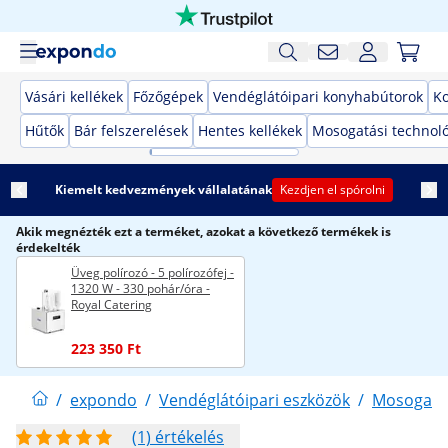
Vásári kellékek
Főzőgépek
Vendéglátóipari konyhabútorok
K
Hűtők
Bár felszerelések
Hentes kellékek
Mosogatási technol
Kiemelt kedvezmények vállalatának
Kezdjen el spórolni
Akik megnézték ezt a terméket, azokat a következő termékek is
érdekelték
Üveg polírozó - 5 polírozófej -
1320 W - 330 pohár/óra -
Royal Catering
223 350 Ft
/
expondo
/
Vendéglátóipari eszközök
/
Mosogatás
(1) értékelés