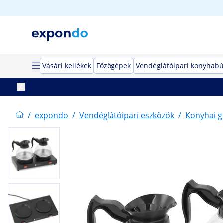
Vásári kellékek
Főzőgépek
Vendéglátóipari konyhabú
/
expondo
/
Vendéglátóipari eszközök
/
Konyhai 