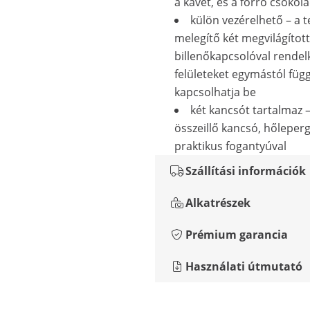
a kávét, és a forró csokol
külön vezérelhető – a t
melegítő két megvilágított
billenőkapcsolóval rendelk
felületeket egymástól füg
kapcsolhatja be
két kancsót tartalmaz –
összeillő kancsó, hőleper
praktikus fogantyúval
Szállítási információk
Alkatrészek
Prémium garancia
Használati útmutató