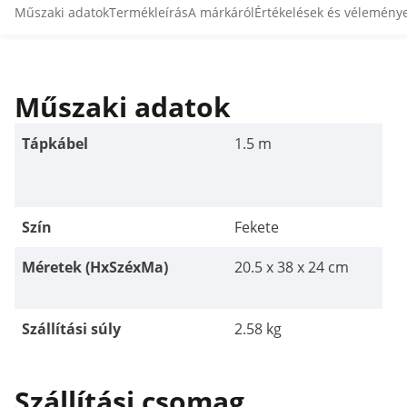
Műszaki adatok
Termékleírás
A márkáról
Értékelések és vélemény
Műszaki adatok
Tápkábel
1.5 m
Szín
Fekete
Méretek (HxSzéxMa)
20.5 x 38 x 24 cm
Szállítási súly
2.58 kg
Szállítási csomag