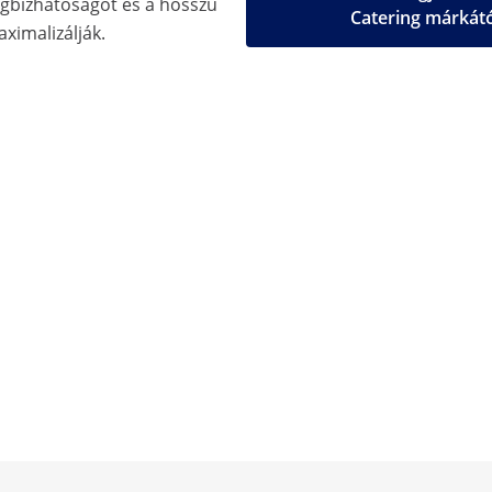
gbízhatóságot és a hosszú
Catering márkát
aximalizálják.