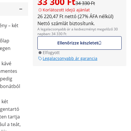
33 300 Ft
34 330 Ft
Korlátozott idejű ajánlat
26 220,47 Ft nettó (27% ÁFA nélkül)
Nettó számlát biztosítunk.
ény – két
A legalacsonyabb ár a kedvezményt megelőző 30
napban: 34 330 Ft
tőlap
Ellenőrizze készletet
legen
Elfogyott
Legalacsonyabb ár garancia
a kávé
damentes
 pedig
rbonátból
 két
legentartó
en tartja
ul a teát,