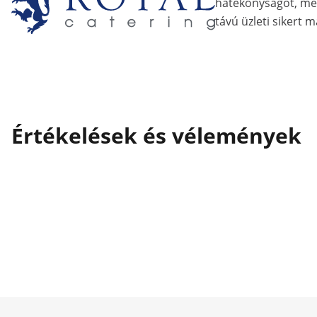
hatékonyságot, me
távú üzleti sikert m
Értékelések és vélemények