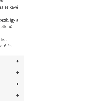
ádét
ea és kávé
ezik, így a
getlenül
 két
gető és