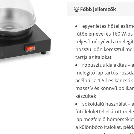
Főbb jellemzők
egyenletes hőteljesítm
fűtőelemével és 160 W-os
teljesítményével a melegí
hosszú időn keresztül me
tartja az italokat
robusztus kialakítás – 
melegítő lap tartós rozs
acélból, a 1,5 l-es kancsók
masszív és könnyű polika
készültek
sokoldalú használat – a
fűtőfelülettel ellátott me
lap megfelelő hőmérséklet
a különböző italokat, példá