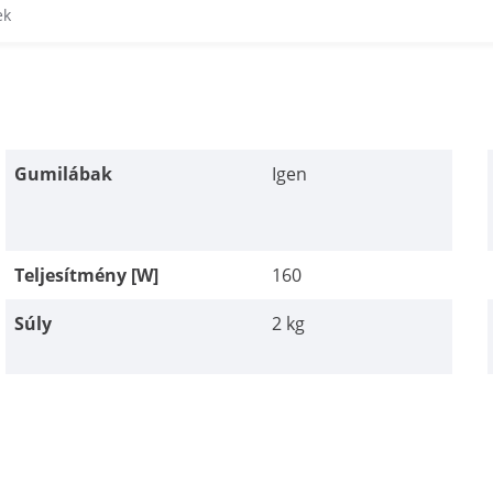
ek
Gumilábak
Igen
Teljesítmény [W]
160
Súly
2 kg