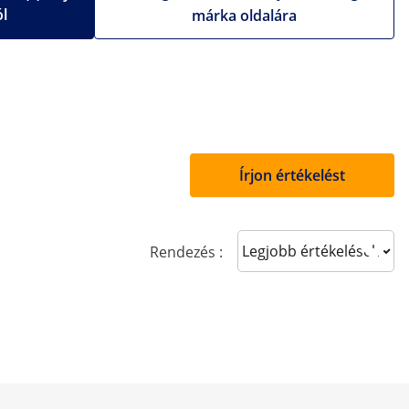
ól
márka oldalára
Írjon értékelést
Sort reviews
Rendezés :