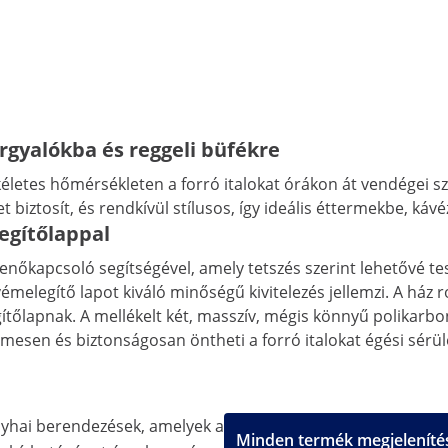
rgyalókba és reggeli büfékre
kéletes hőmérsékleten a forró italokat órákon át vendégei s
biztosít, és rendkívül stílusos, így ideális éttermekbe, káv
egítőlappal
lenőkapcsoló segítségével, amely tetszés szerint lehetővé tes
vémelegítő lapot kiváló minőségű kivitelezés jellemzi. A ház
őlapnak. A mellékelt két, masszív, mégis könnyű polikarboná
esen és biztonságosan öntheti a forró italokat égési sérülé
nyhai berendezések, amelyek a
Minden termék megjelenítés