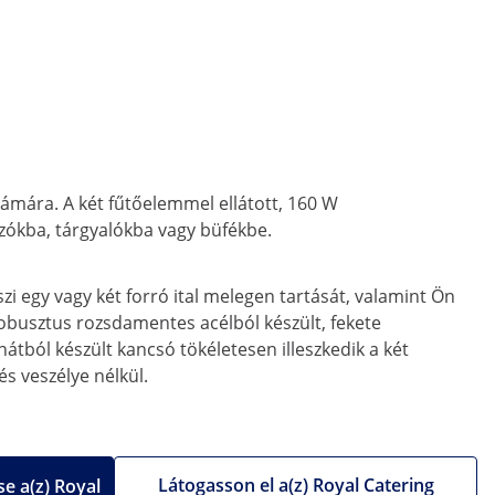
zámára. A két fűtőelemmel ellátott, 160 W
ézókba, tárgyalókba vagy büfékbe.
zi egy vagy két forró ital melegen tartását, valamint Ön
 robusztus rozsdamentes acélból készült, fekete
tból készült kancsó tökéletesen illeszkedik a két
s veszélye nélkül.
Látogasson el a(z) Royal Catering
e a(z) Royal