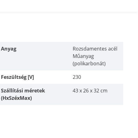
Anyag
Rozsdamentes acél
Műanyag
(polikarbonát)
Feszültség [V]
230
Szállítási méretek
43 x 26 x 32 cm
(HxSzéxMax)