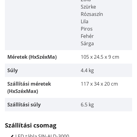
Szürke
Rózsaszín
Lila
Piros
Fehér
Sárga
Méretek (HxSzéxMa)
105 x 24.5 x 9 cm
Súly
4.4 kg
Szállítási méretek
117 x 34 x 20 cm
(HxSzéxMax)
Szállítási súly
6.5 kg
Szállítási csomag
LED tábla SIN-ALD-3000