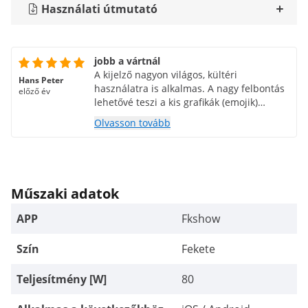
Használati útmutató
jobb a vártnál
A kijelző nagyon világos, kültéri
Hans Peter
használatra is alkalmas. A nagy felbontás
előző év
lehetővé teszi a kis grafikák (emojik)
meglepően jól megjelenítését is. A
Olvasson tovább
betűtípus 40m-es távolságból
problémamentesen olvasható, jó látással
még lényegesen többet is kell a
szoftverhez szokni és rosszul fordítani, de
működik. A lehetőségek azonban
Műszaki adatok
korlátozottak. A szöveg formázása csak
teljes szövegblokkoknál lehetséges. Jó a
APP
Fkshow
téglalap forma, egyszerűen asztalra vagy
valami hasonlóra helyezheted az
Szín
Fekete
alkatrészt. Sajnos nincs fényerő-érzékelő
a kijelző szabályozására. Az idő/dátum
Teljesítmény [W]
80
nem lehetséges görgető szövegként, nincs
hőmérséklet-érzékelő. De oké, ez a