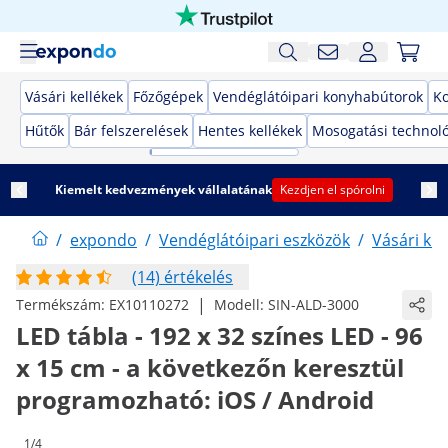
Vásári kellékek
Főzőgépek
Vendéglátóipari konyhabútorok
K
Hűtők
Bár felszerelések
Hentes kellékek
Mosogatási technol
Kiemelt kedvezmények vállalatának
Kezdjen el spórolni
/
expondo
/
Vendéglátóipari eszközök
/
Vásári kel
(14) értékelés
|
Termékszám:
EX10110272
Modell:
SIN-ALD-3000
LED tábla - 192 x 32 színes LED - 96
x 15 cm - a következőn keresztül
programozható: iOS / Android
1/4