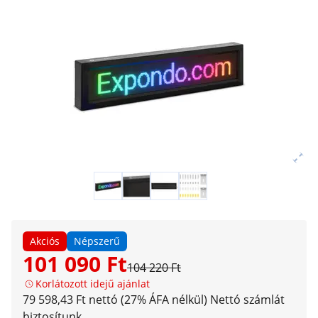
Akciós
Népszerű
101 090 Ft
104 220 Ft
Korlátozott idejű ajánlat
79 598,43 Ft nettó (27% ÁFA nélkül)
Nettó számlát
biztosítunk.