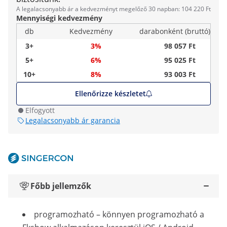
A legalacsonyabb ár a kedvezményt megelőző 30 napban: 104 220 Ft
Mennyiségi kedvezmény
db
Kedvezmény
darabonként (bruttó)
3+
3%
98 057 Ft
5+
6%
95 025 Ft
10+
8%
93 003 Ft
Ellenőrizze készletet
Elfogyott
Legalacsonyabb ár garancia
Főbb jellemzők
programozható – könnyen programozható a