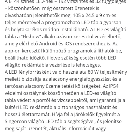
A 6144 színes LED-nek – 192 vízszintes és 32 függőleges
– köszönhetően még összetett üzenetek is
olvashatóan jeleníthetők meg. 105 x 24,5 x 9 cm-es
teljes méretével a programozható LED tábla gyorsan
és helytakarékos módon installálható. A LED-es világító
tábla a "Fkshow" alkalmazáson keresztül vezérelhető,
amely elérhető Android és iOS rendszerekhez is. Az
app-on keresztül különböző programok állíthatók be,
beállítható időzítő, illetve szükség esetén több LED
világító reklámtábla vezérlése is lehetséges.
A LED fényforrásként való használata 80 W teljesítmény
mellett biztosítja az alacsony energiafogyasztást és a
tartósan alacsony üzemeltetési költségeket. Az IP54
védelmi osztálynak köszönhetően a LED-es világító
tábla védett a portól és vízcseppektől, ami garantálja a
kültéri LED reklámtábla biztonságos használatát és
hosszú élettartamát. Hívja fel a járókelők figyelmét a
Singercon világító LED tábla segítségével, és jelenítse
meg saját üzenetét, aktuális információit vagy