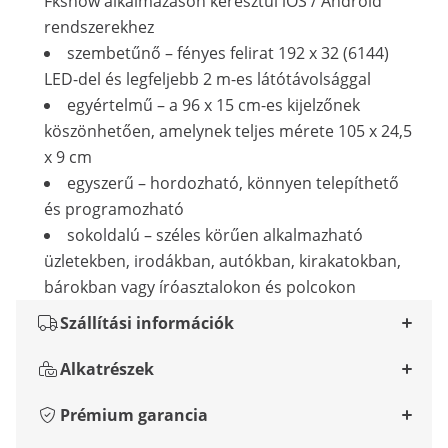
Fkshow alkalmazáson keresztül iOS / Android
rendszerekhez
szembetűnő – fényes felirat 192 x 32 (6144)
LED-del és legfeljebb 2 m-es látótávolsággal
egyértelmű – a 96 x 15 cm-es kijelzőnek
köszönhetően, amelynek teljes mérete 105 x 24,5
x 9 cm
egyszerű – hordozható, könnyen telepíthető
és programozható
sokoldalú – széles körűen alkalmazható
üzletekben, irodákban, autókban, kirakatokban,
bárokban vagy íróasztalokon és polcokon
Szállítási információk
Alkatrészek
Prémium garancia