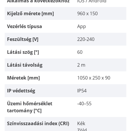
Alkalmas a következőkhöz
panaszkodás magas szinten.
iOS / Android
Összességében az alkatrész kiváló az
árához képest.
Kijelző mérete [mm]
960 x 150
Vezérlés típusa
App
Feszültség [V]
220-240
Látási szög [°]
60
Látási távolság
2 m
Méretek [mm]
1050 x 250 x 90
IP védettség
IP54
Üzemi hőmérséklet
-40–55
tartomány [°C]
Színvisszaadási index (CRI)
Kék
Zöld