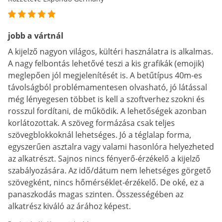
jobb a vártnál
A kijelző nagyon világos, kültéri használatra is alkalmas.
A nagy felbontás lehetővé teszi a kis grafikák (emojik)
meglepően jól megjelenítését is. A betűtípus 40m-es
távolságból problémamentesen olvasható, jó látással
még lényegesen többet is kell a szoftverhez szokni és
rosszul fordítani, de működik. A lehetőségek azonban
korlátozottak. A szöveg formázása csak teljes
szövegblokkoknál lehetséges. Jó a téglalap forma,
egyszerűen asztalra vagy valami hasonlóra helyezheted
az alkatrészt. Sajnos nincs fényerő-érzékelő a kijelző
szabályozására. Az idő/dátum nem lehetséges görgető
szövegként, nincs hőmérséklet-érzékelő. De oké, ez a
panaszkodás magas szinten. Összességében az
alkatrész kiváló az árához képest.